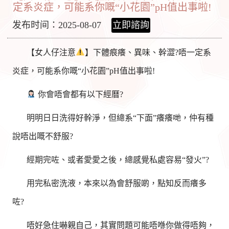
定系炎症，可能系你嘅“小花園”pH值出事啦!
发布时间：2025-08-07
立即諮詢
【女人仔注意
】下體痕癢、異味、幹澀?唔一定系
炎症，可能系你嘅“小花園”pH值出事啦!
你會唔會都有以下經曆?
明明日日洗得好幹淨，但總系“下面”癢癢哋，仲有種
說唔出嘅不舒服?
經期完咗、或者愛愛之後，總感覺私處容易“發火”?
用完私密洗液，本來以為會舒服啲，點知反而癢多
咗?
唔好急住嚇親自己，其實問題可能唔喺你做得唔夠，