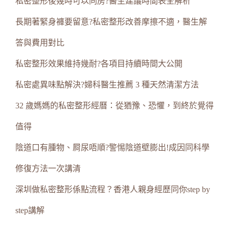
私密整形後幾時可以同房?醫生建議時間表全解析
長期著緊身褲要留意?私密整形改善摩擦不適，醫生解
答與費用對比
私密整形效果維持幾耐?各項目持續時間大公開
私密處異味點解決?婦科醫生推薦 3 種天然清潔方法
32 歲媽媽的私密整形經曆：從猶豫、恐懼，到終於覺得
值得
陰道口有腫物、屙尿唔順?警惕陰道壁膨出!成因同科學
修復方法一次講清
深圳做私密整形係點流程？香港人親身經歷同你step by
step講解