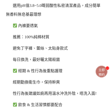
選用pH值3.8~5.0嘅弱酸性私密清潔產品，成分簡單
無香料無皂基最理想
內褲要透氣
推薦：100%純棉材質
避免丁字褲、蕾絲、太貼身款式
每日換洗，最好曬太陽殺菌
13
立即
經期 & 性行為後重點護理
預約
經期勤換衛生巾，保持幹爽
性行為後建議如廁再用溫水沖洗外陰，唔洗入面!
飲食 & 生活習慣都要配合