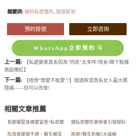
關鍵詞:
婦科私密整形
,
陰道鬆弛
預約掛號
立即咨詢
WhatsApp立即預約
上一篇:
【私處變黑真系因為“同房”太多咩?唔系!睇下點樣
搞返嫩紅】
下一篇:
【唔想“想愛不能愛”?】陰道幹澀真系女人最大嘅
隱痛——但可以改善!
相關文章推薦
長期著緊身褲要留意?私密整
做私密整形會唔會引發婦科
形改善摩擦不適，醫生解答
疾病?醫生拆解5大誤解