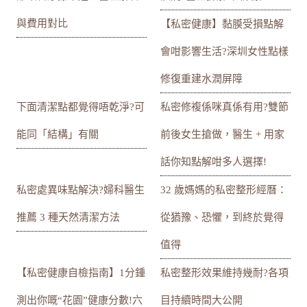
與費用對比
【私密健康】黏膜受損點解
會咁影響生活?深圳女性點樣
修復重建水潤屏障
下面清潔點都覺得唔乾淨?可
私密修複係咪真係有用?雙節
能同「結構」有關
前後女生搶做，醫生 + 用家
話你知點解咁多人選擇!
私密處異味點解決?婦科醫生
32 歲媽媽的私密整形經曆：
推薦 3 種天然清潔方法
從猶豫、恐懼，到終於覺得
值得
【私密健康自檢指南】1分鍾
私密整形效果維持幾耐?各項
測出你嘅“花園”健康分數!六
目持續時間大公開