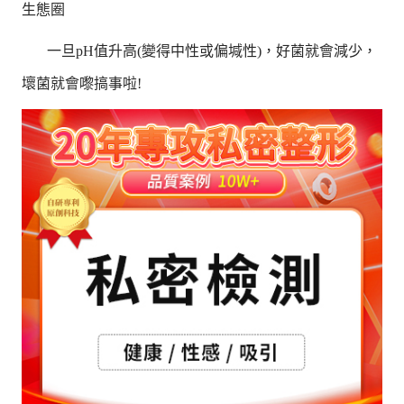
生態圈
一旦pH值升高(變得中性或偏堿性)，好菌就會減少，
壞菌就會嚟搞事啦!