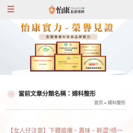
當前文章分類名稱：婦科整形
首页
»
婦科整形
【女人仔注意】下體痕癢、異味、幹澀?唔一