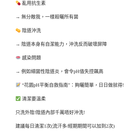
亂用抗生素
→ 無分敵我，一樣殺曬所有菌
陰道沖洗
→ 陰道本身有自潔能力，沖洗反而破壞屏障
感染問題
→ 例如細菌性陰道炎，會令pH值失控飆高
“花園pH平衡自救指南”：夠曬簡單，日日做就得!
清潔要溫柔
只洗外陰!陰道內部千萬唔好沖洗!
建議每日清潔1次(流汗多/經期期間可以加到2次)