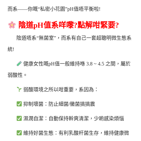
而系——你嘅“私密小花園”pH值唔平衡啦!
陰道pH值系咩嚟?點解咁緊要?
陰道唔系“無菌室”，而系有自己一套超聰明微生態系
統!
健康女性嘅pH值一般維持喺 3.8 ~ 4.5 之間，屬於
弱酸性。
弱酸環境之所以咁重要，系因為：
抑制壞菌：防止細菌/黴菌搞搞震
濕潤自潔：自動保持幹爽清潔，少啲感染煩惱
維持好菌生態：有利乳酸杆菌生存，維持健康微