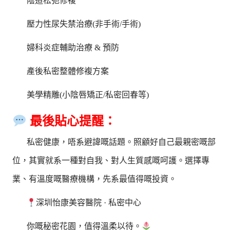
陰道松弛修複
壓力性尿失禁治療(非手術/手術)
婦科炎症輔助治療 & 預防
產後私密整體修複方案
美學精雕(小陰唇矯正/私密回春等)
最後貼心提醒：
私密健康，唔系避諱嘅話題。照顧好自己最親密嘅部
位，其實就系一種對自我、對人生質感嘅呵護。選擇專
業、有溫度嘅醫療機構，先系最值得嘅投資。
深圳怡康美容醫院 · 私密中心
你嘅秘密花園，值得溫柔以待。