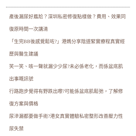
產後漏尿好尷尬？深圳私密修復點樣做？費用、效果同
復原時間一次講清
「生完BB後感覺鬆咗?」港媽分享陰道緊實療程真實經
歷與醫生建議
笑一笑、咳一聲就漏少少尿?未必係老化，而係盆底肌
出事嘅訊號
行路跑步覺得有野跌出嚟?可能係盆底肌鬆弛，了解修
復方案與價格
尿滲漏都要做手術?港女真實體驗私密整形改善壓力性
尿失禁