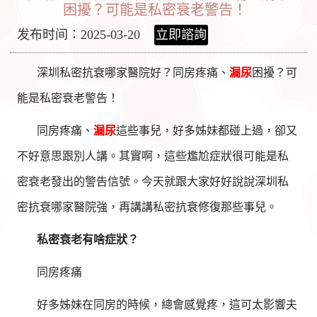
困擾？可能是私密衰老警告！
发布时间：2025-03-20
立即諮詢
深圳私密抗衰哪家醫院好？同房疼痛、
漏尿
困擾？可
能是私密衰老警告！
同房疼痛、
漏尿
這些事兒，好多姊妹都碰上過，卻又
不好意思跟別人講。其實啊，這些尷尬症狀很可能是私
密衰老發出的警告信號。今天就跟大家好好說說深圳私
密抗衰哪家醫院強，再講講私密抗衰修復那些事兒。
私密衰老有啥症狀？
同房疼痛
好多姊妹在同房的時候，總會感覺疼，這可太影響夫