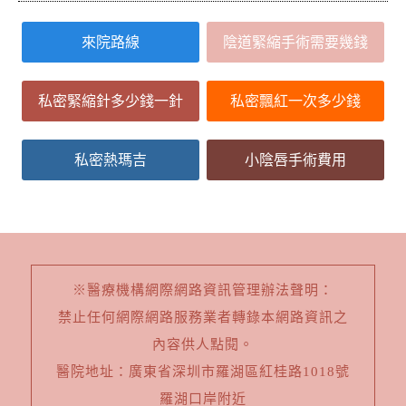
來院路線
陰道緊縮手術需要幾錢
私密緊縮針多少錢一針
私密飄紅一次多少錢
私密熱瑪吉
小陰唇手術費用
※醫療機構網際網路資訊管理辦法聲明：
禁止任何網際網路服務業者轉錄本網路資訊之
內容供人點閱。
醫院地址：廣東省深圳市羅湖區紅桂路1018號
羅湖口岸附近