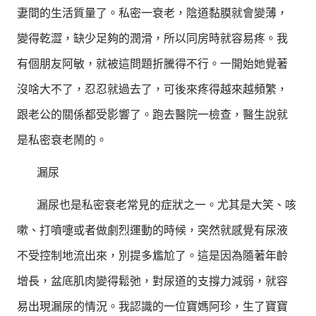
妻間的生活質量了。私密一衰老，陰道黏膜就會變薄，
變得乾澀，缺少足夠的潤滑，所以同房時就容易疼。我
有個朋友阿敏，就被這問題折騰得不行。一開始她覺著
沒啥大不了，忍忍就過去了，可後來疼得越來越頻繁，
跟老公的關係都受影響了。跑去醫院一檢查，醫生說就
是私密衰老鬧的。
漏尿
漏尿也是私密衰老常見的症狀之一。尤其是大笑、咳
嗽、打噴嚏或者做劇烈運動的時候，突然就感覺有尿液
不受控制地流出來，別提多尷尬了。這是因為隨著年齡
增長，盆底肌肉變得鬆弛，對尿道的支撐力減弱，就容
易出現漏尿的情況。我認識的一位寶媽阿珍，生了寶寶