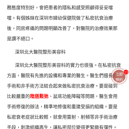
務態度特別好，會把患者的隱私和感受照顧得妥妥噹
噹。有個姊妹在深圳市婦幼保健院做了私密抗衰治療
後，同房疼痛的問題明顯改善了，對醫院的治療效果那
是讚不絕口。
深圳北大醫院整形美容科
深圳北大醫院整形美容科的實力也很強。在私密抗衰
13
立即
方面，醫院有先進的設備和專業的醫生。醫生們擅長把
預約
手術和非手術方法結合起來做私密抗衰治療。要是碰到
比較嚴重的
陰道鬆弛
、盆底功能障礙等問題，醫生會用
手術修復的辦法，精準地修復和重建受損的組織。要是
私密衰老症狀比較輕，就會用雷射、射頻等非手術治療
手段，刺激組織再生，讓私密部位變得更緊緻有彈性。