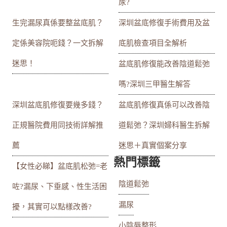
尿?
生完漏尿真係要整盆底肌？
深圳盆底修復手術費用及盆
定係美容院呃錢？一文拆解
底肌檢查項目全解析
迷思！
盆底肌修復能改善陰道鬆弛
嗎?深圳三甲醫生解答
深圳盆底肌修復要幾多錢？
盆底肌修復真係可以改善陰
正規醫院費用同技術詳解推
道鬆弛？深圳婦科醫生拆解
薦
迷思＋真實個案分享
熱門標籤
【女性必睇】盆底肌松弛=老
陰道鬆弛
咗?漏尿、下垂感、性生活困
漏尿
擾，其實可以點樣改善?
小陰唇整形