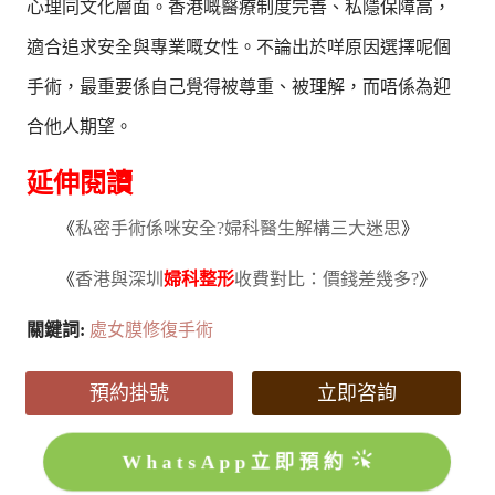
心理同文化層面。香港嘅醫療制度完善、私隱保障高，
適合追求安全與專業嘅女性。不論出於咩原因選擇呢個
手術，最重要係自己覺得被尊重、被理解，而唔係為迎
合他人期望。
延伸閱讀
《
私密手術係咪安全?婦科醫生解構三大迷思
》
《
香港與深圳
婦科整形
收費對比：價錢差幾多?
》
關鍵詞:
處女膜修復手術
預約掛號
立即咨詢
WhatsApp立即預約