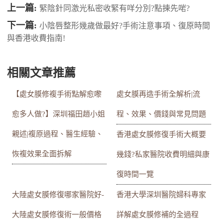
上一篇:
緊陰針同激光私密收緊有咩分別?點揀先啱?
下一篇:
小陰唇整形幾歲做最好?手術注意事項、復原時間
與香港收費指南!
相關文章推薦
【處女膜修複手術點解愈嚟
處女膜再造手術全解析|流
愈多人做?】深圳福田趙小姐
程、效果、價錢與常見問題
親述|複原過程、醫生經驗、
香港處女膜修復手術大概要
恢複效果全面拆解
幾錢?私家醫院收費明細與康
復時間一覽
大陸處女膜修復哪家醫院好-
香港大學深圳醫院婦科專家
大陸處女膜修復術一般價格
詳解處女膜修補的全過程