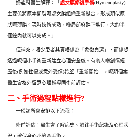
婦產科醫生解釋：「
處女膜修復手術
(Hymenoplasty)
主要係將原本撕裂嘅處女膜組織重新縫合，形成類似原
狀嘅薄膜。現時技術成熟，喺局部麻醉下進行，大約半
個鐘內就可以完成。」
佢補充，唔少患者其實唔係為「象徵貞潔」，而係想
透過呢個小手術重新建立心理安全感。有啲人喺創傷經
歷後(例如性侵或意外受傷)希望「重新開始」，呢類個案
醫生會格外留意心理輔導同術前評估。
二、手術過程點樣進行?
一般診所會安排以下流程：
術前評估：醫生會了解病史、過往手術紀錄及心理狀
況，確保身心都適合手術。