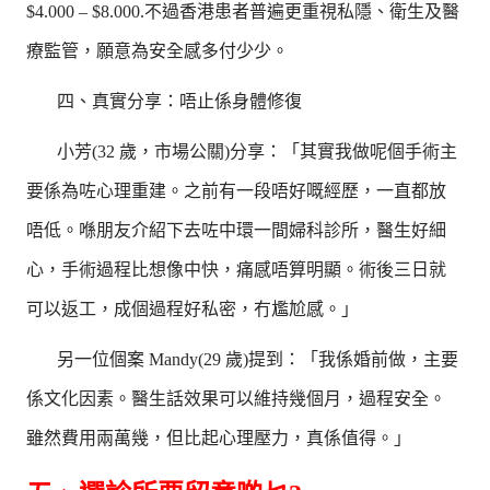
$4.000 – $8.000.不過香港患者普遍更重視私隱、衛生及醫
療監管，願意為安全感多付少少。
四、真實分享：唔止係身體修復
小芳(32 歲，市場公關)分享：「其實我做呢個手術主
要係為咗心理重建。之前有一段唔好嘅經歷，一直都放
唔低。喺朋友介紹下去咗中環一間婦科診所，醫生好細
心，手術過程比想像中快，痛感唔算明顯。術後三日就
可以返工，成個過程好私密，冇尷尬感。」
另一位個案 Mandy(29 歲)提到：「我係婚前做，主要
係文化因素。醫生話效果可以維持幾個月，過程安全。
雖然費用兩萬幾，但比起心理壓力，真係值得。」