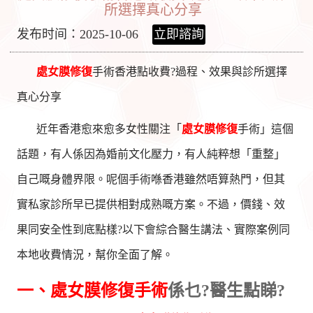
所選擇真心分享
发布时间：2025-10-06
立即諮詢
處女膜修復
手術香港點收費?過程、效果與診所選擇
真心分享
近年香港愈來愈多女性關注「
處女膜修復
手術」這個
話題，有人係因為婚前文化壓力，有人純粹想「重整」
自己嘅身體界限。呢個手術喺香港雖然唔算熱門，但其
實私家診所早已提供相對成熟嘅方案。不過，價錢、效
果同安全性到底點樣?以下會綜合醫生講法、實際案例同
本地收費情況，幫你全面了解。
一、
處女膜修復手術
係乜?醫生點睇?