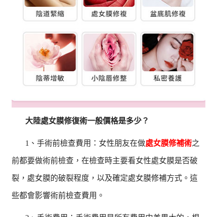
大陸處女膜修復術一般價格是多少？
1、手術前檢查費用：女性朋友在做
處女膜修補術
之
前都要做術前檢查，在檢查時主要看女性處女膜是否破
裂，處女膜的破裂程度，以及確定處女膜修補方式。這
些都會影響術前檢查費用。