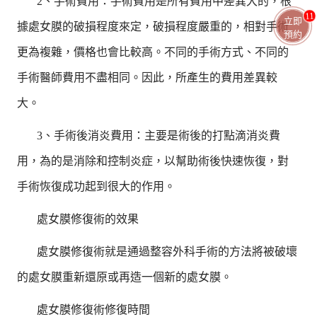
2、手術費用：手術費用是所有費用中差異大的，根
11
立即
據處女膜的破損程度來定，破損程度嚴重的，相對手術
預約
更為複雜，價格也會比較高。不同的手術方式、不同的
手術醫師費用不盡相同。因此，所產生的費用差異較
大。
3、手術後消炎費用：主要是術後的打點滴消炎費
用，為的是消除和控制炎症，以幫助術後快速恢復，對
手術恢復成功起到很大的作用。
處女膜修復術的效果
處女膜修復術就是通過整容外科手術的方法將被破壞
的處女膜重新還原或再造一個新的處女膜。
處女膜修復術修復時間