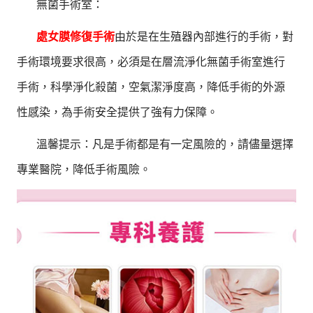
無菌手術室：
處女膜修復手術
由於是在生殖器內部進行的手術，對
手術環境要求很高，必須是在層流淨化無菌手術室進行
手術，科學淨化殺菌，空氣潔淨度高，降低手術的外源
性感染，為手術安全提供了強有力保障。
溫馨提示：凡是手術都是有一定風險的，請儘量選擇
專業醫院，降低手術風險。