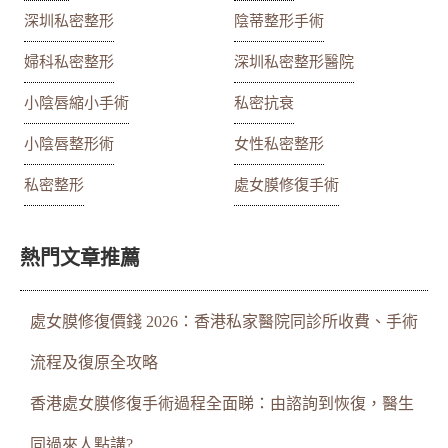
深圳私密整形
陰蒂整形手術
婦科私密整形
深圳私密整形醫院
小陰唇縮小手術
私密抗衰
小陰唇整形術
女性私密整形
私密整形
處女膜修復手術
熱門文章推薦
處女膜修復價錢 2026：香港私家醫院同診所收費、手術
流程及復原全攻略
香港處女膜修復手術過程全面睇：由諮詢到恢復，醫生
同過來人點講?