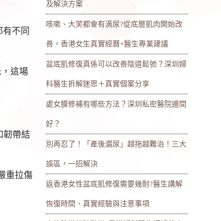
及解決方案
咳嗽、大笑都會有滴尿?從底層肌肉開始改
都有不同
善，香港女生真實經曆+醫生專業建議
盆底肌修復真係可以改善陰道鬆弛？深圳婦
急，這場
科醫生拆解迷思＋真實個案分享
處女膜修補有哪些方法？深圳私密醫院邊間
好？
和韌帶結
別再忍了！「產後漏尿」越拖越難治！三大
誤區，一招解決
嚴重拉傷
返香港女性盆底肌修復需要幾耐?醫生講解
恢復時間、真實經驗與注意事項