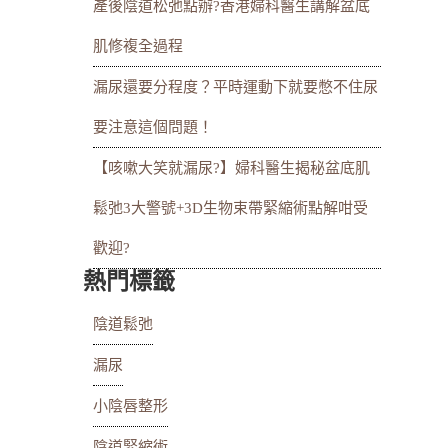
產後陰道松弛點辦?香港婦科醫生講解盆底
肌修複全過程
漏尿還要分程度？平時運動下就要憋不住尿
要注意這個問題！
【咳嗽大笑就漏尿?】婦科醫生揭秘盆底肌
鬆弛3大警號+3D生物束帶緊縮術點解咁受
歡迎?
熱門標籤
陰道鬆弛
漏尿
小陰唇整形
陰道緊縮術