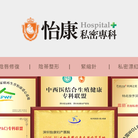
陰唇修復
陰蒂整形
緊縮針
私密漂