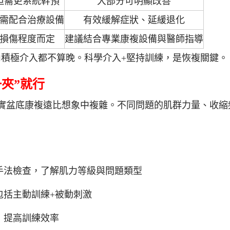
但需更系統幹預
大部分可明顯改善
需配合治療設備
有效緩解症狀、延緩退化
損傷程度而定
建議結合專業康複設備與醫師指導
內積極介入都不算晚。科學介入+堅持訓練，是恢複關鍵。
夾”就行
，其實盆底康複遠比想象中複雜。不同問題的肌群力量、收
手法檢查，了解肌力等級與問題類型
包括主動訓練+被動刺激
，提高訓練效率