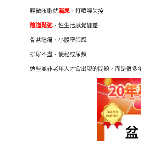
輕微咳嗽就
漏尿
、打噴嚏失控
陰道鬆弛
、性生活感覺變差
骨盆隱痛、小腹墜脹感
排尿不盡、便秘或尿頻
這些並非老年人才會出現的問題，而是很多