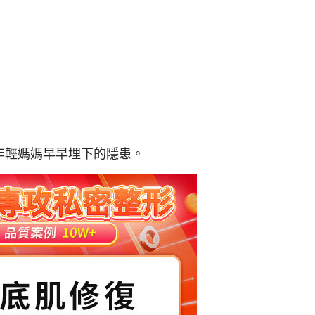
年輕媽媽早早埋下的隱患。