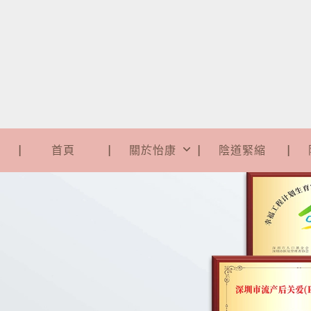
首頁
關於怡康
陰道緊縮