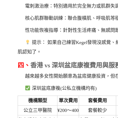
電刺激治療：特別適用於完全無力或肌群失
核心肌群聯動訓練：聯合腹橫肌、呼吸肌等
性功能恢複指導：針對性生活疼痛、無感問
提示： 如果自己練習Kegel發現沒感
肌認知了。
四、
香港 vs 深圳盆底康複費用與服
越來越多女性開始願意為盆底健康投資，但
深圳盆底康複(公私立機構均有)
機構類型
單次費用
套餐費用
公立三甲醫院
¥200～400
套餐較少