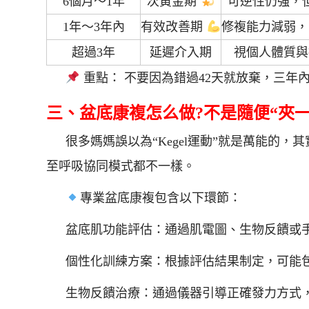
6個月～1年
次黃金期
可逆性仍強，
1年～3年內
有效改善期
修複能力減弱，
超過3年
延遲介入期
視個人體質與
重點： 不要因為錯過42天就放棄，三年
三、盆底康複怎么做?不是隨便“夾一
很多媽媽誤以為“Kegel運動”就是萬能的
至呼吸協同模式都不一樣。
專業盆底康複包含以下環節：
盆底肌功能評估：通過肌電圖、生物反饋或
個性化訓練方案：根據評估結果制定，可能
生物反饋治療：通過儀器引導正確發力方式