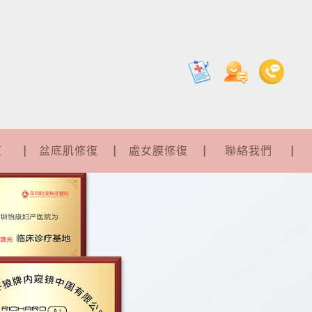
紅
盆底肌修復
處女膜修復
聯絡我們