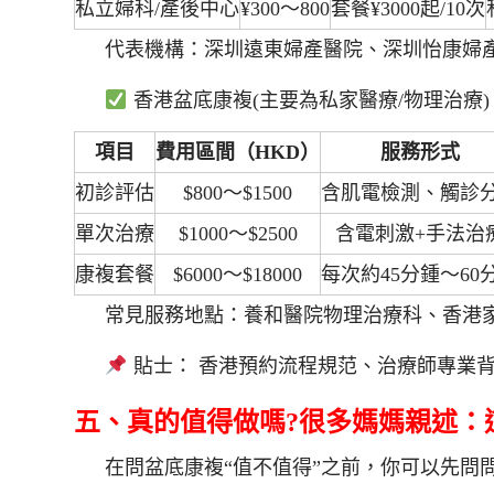
私立婦科/產後中心
¥300～800
套餐¥3000起/10次
代表機構：深圳遠東婦產醫院、深圳怡康婦
香港盆底康複(主要為私家醫療/物理治療)
項目
費用區間（HKD）
服務形式
初診評估
$800～$1500
含肌電檢測、觸診
單次治療
$1000～$2500
含電刺激+手法治
康複套餐
$6000～$18000
每次約45分鍾～60
常見服務地點：養和醫院物理治療科、香港家計會
貼士： 香港預約流程規范、治療師專業
五、真的值得做嗎?很多媽媽親述：
在問盆底康複“值不值得”之前，你可以先問