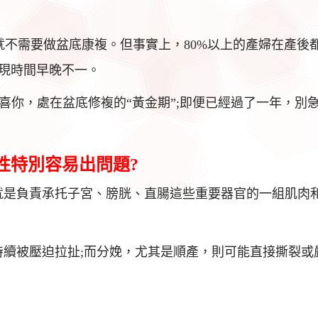
就不需要做盆底康複。但事實上，80%以上的產婦在產後
現時間早晚不一。
恭喜你，處在盆底修複的“黃金期”;即便已經過了一年，別
性特別容易出問題?
就是負責承托子宮、膀胱、直腸這些重要器官的一組肌肉
持續被壓迫拉扯;而分娩，尤其是順產，則可能直接撕裂或