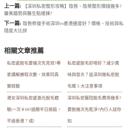
上一篇:
【深圳私密整形攻略】陰唇、陰蒂整形價錢幾多?
審美趨勢與醫生點樣揀?
下一篇:
陰唇修復手術深圳vs香港邊度好？價格、技術與私
隱度大比拼
相關文章推薦
私密處脫毛要幾次先見效?專
私密處脫毛好唔好？減少異
家講解療程次數、效果同真
味與發炎？返深圳做私密脫
實經驗
毛嘅 5 大注意事項
港女深圳私密處激光脫毛體
深圳私密醫院脫毛費用幾多?
驗|一次￥68!過關半日搞掂，
要脫幾次先乾淨?內行人話你
平過香港 7 成!
知