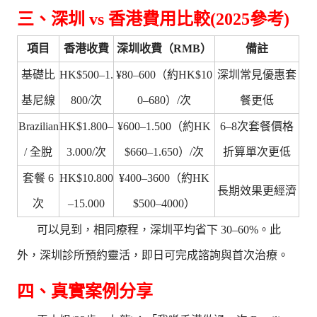
三、深圳 vs 香港費用比較(2025參考)
項目
香港收費
深圳收費（RMB）
備註
基礎比
HK$500–1.
¥80–600（約HK$10
深圳常見優惠套
基尼線
800/次
0–680）/次
餐更低
Brazilian
HK$1.800–
¥600–1.500（約HK
6–8次套餐價格
/ 全脫
3.000/次
$660–1.650）/次
折算單次更低
套餐 6
HK$10.800
¥400–3600（約HK
長期效果更經濟
次
–15.000
$500–4000）
可以見到，相同療程，深圳平均省下 30–60%。此
外，深圳診所預約靈活，即日可完成諮詢與首次治療。
四、真實案例分享