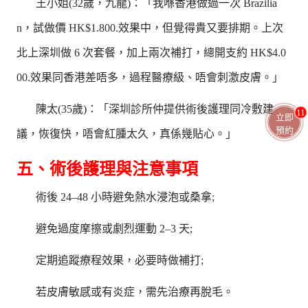
王小姐(32歲，九龍)：「我喺香港做過一次 Brazilia
n，試做價 HK$1.800.效果中，但覺得貴又要排期。上次
北上深圳做 6 次套餐，加上兩次補打，總開支約 HK$4.0
00.效果同香港差唔多，過程醫療級、唔會刺激皮膚。」
陳太(35歲)：「深圳診所仲提供術後護理同冷敷建
11
立即
預約
議，恢復快，唔會紅腫太久，真係幾貼心。」
五、術後護理與注意事項
術後 24–48 小時避免熱水浸泡或桑拿;
避免過度摩擦或劇烈運動 2–3 天;
定期追蹤療程效果，必要時做補打;
若皮膚敏感或有炎症，需先治療再脫毛。