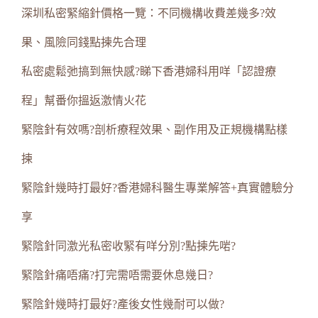
深圳私密緊縮針價格一覽：不同機構收費差幾多?效
果、風險同錢點揀先合理
私密處鬆弛搞到無快感?睇下香港婦科用咩「認證療
程」幫番你搵返激情火花
緊陰針有效嗎?剖析療程效果、副作用及正規機構點樣
揀
緊陰針幾時打最好?香港婦科醫生專業解答+真實體驗分
享
緊陰針同激光私密收緊有咩分別?點揀先啱?
緊陰針痛唔痛?打完需唔需要休息幾日?
緊陰針幾時打最好?產後女性幾耐可以做?