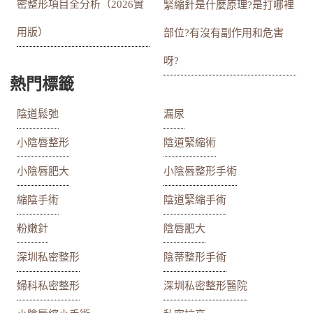
密整形項目全分析（2026實
緊縮針是什麼原理?是打哪裡
用版）
部位?有沒有副作用和危害
呀?
熱門標籤
陰道鬆弛
漏尿
小陰唇整形
陰道緊縮術
小陰唇肥大
小陰唇整形手術
縮陰手術
陰道緊縮手術
粉嫩針
陰唇肥大
深圳私密整形
陰蒂整形手術
婦科私密整形
深圳私密整形醫院