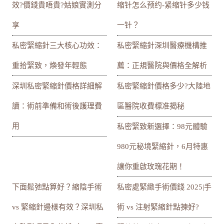
效?價錢貴唔貴?姑娘實測分
缩针怎么预约-紧缩针多少钱
享
一针？
私密緊縮針三大核心功效：
私密緊縮針深圳醫療機構推
重拾緊致，煥發年輕態
薦：正規醫院與價格全解析
深圳私密緊縮針價格詳細解
私密緊縮針價格多少?大陸地
讀：術前準備和術後護理費
區醫院收費標准揭秘
用
私密緊致新選擇：98元體驗
980元秘境緊縮針，6月特惠
讓你重啟玫瑰花期！
下面鬆弛點算好？縮陰手術
私密處緊緻手術價錢 2025|手
vs 緊縮針邊樣有效？深圳私
術 vs 注射緊縮針點揀好?