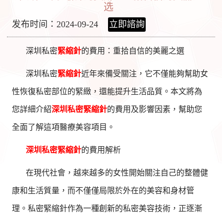
选
发布时间：2024-09-24
立即諮詢
深圳私密
緊縮針
的費用：重拾自信的美麗之選
深圳私密
緊縮針
近年來備受關注，它不僅能夠幫助女
性恢復私密部位的緊緻，還能提升生活品質。本文將為
您詳細介紹
深圳
私密緊縮針
的費用及影響因素，幫助您
全面了解這項醫療美容項目。
深圳
私密緊縮針
的費用解析
在現代社會，越來越多的女性開始關注自己的整體健
康和生活質量，而不僅僅局限於外在的美容和身材管
理。私密緊縮針作為一種創新的私密美容技術，正逐漸