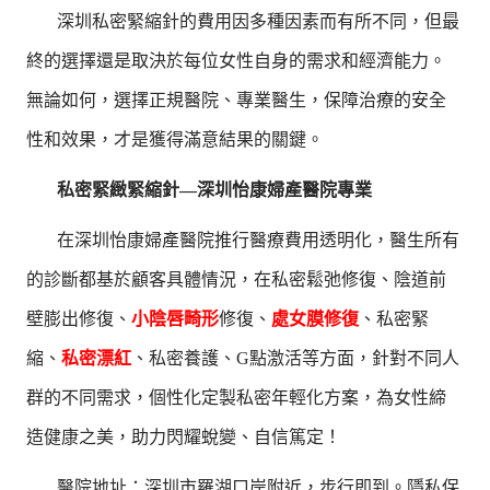
深圳私密緊縮針的費用因多種因素而有所不同，但最
終的選擇還是取決於每位女性自身的需求和經濟能力。
無論如何，選擇正規醫院、專業醫生，保障治療的安全
性和效果，才是獲得滿意結果的關鍵。
私密緊緻緊縮針—深圳怡康婦產醫院專業
在深圳怡康婦產醫院推行醫療費用透明化，醫生所有
的診斷都基於顧客具體情況，在私密鬆弛修復、陰道前
壁膨出修復、
小陰唇畸形
修復、
處女膜修復
、私密緊
縮、
私密漂紅
、私密養護、G點激活等方面，針對不同人
群的不同需求，個性化定製私密年輕化方案，為女性締
造健康之美，助力閃耀蛻變、自信篤定！
醫院地址：深圳市羅湖口岸附近，步行即到。隱私保