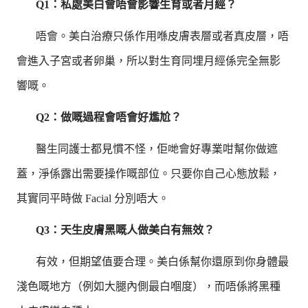
Q1：私處美白會唔會影響生育或者月經？
唔會。美白治療只係作用喺皮膚表層或者真皮層，唔
會進入子宮或者卵巢，所以對生育同埋月經係完全無影
響嘅。
Q2：做嘅過程會唔會好尷尬？
醫生同護士都見慣不怪，佢哋會好專業咁幫你做遮
蓋，淨係露出需要操作嘅部位。只要你自己心態放鬆，
其實同平時做 Facial 分別唔大。
Q3：天生皮膚黑嘅人做美白有無效？
有效，但期望值要合理。美白係幫你還原到你身體最
淺色嘅地方（例如大腿內側最白嗰度），而唔係將黑種