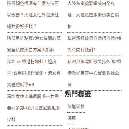
陰唇顏色很深有什麼方法可
大陸私密處緊緻美白全攻
以改善？大陸女性外陰漂紅
略：大陸私密處緊緻美白價
總共得好多錢？
格
陰部黑咗點算?港女最關心嘅
私密漂紅效果自然唔自然?持
安全私處美白方案大拆解
久時間有幾耐?
深圳 vs 香港粉嫩針：邊度
私密部位漂紅效果持久嗎?香
平?費用同操作實測，港女真
港激光美容中心實測數據公
實體驗話你知!
開
熱門標籤
深圳女性比基尼脫毛一共需
陰道鬆弛
要好多錢-深圳比基尼脫毛多
漏尿
少錢