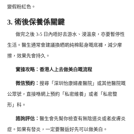
變假粉紅色。
3. 術後保養係關鍵
做完之後 3-5 日內唔好去游水、浸溫泉，亦要暫停性
生活。醫生通常會建議換晒啲純棉鬆身嘅底褲，減少摩
擦，效果先會持久。
實操攻略：香港人上去做美白嘅流程
微信預約：
搜尋「深圳怡康婦產醫院」或其他醫院嘅
公眾號，直接喺網上預約「私密維養」或者「私密整
形」科。
諮詢評估：
醫生會先幫你檢查有無陰道炎或者皮膚炎
症。如果有發炎，一定要醫返好先可以做美白。