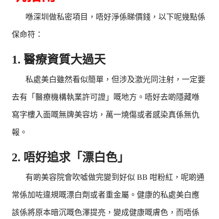
喺深圳做私密項目，唔好淨係睇價錢，以下呢幾點係
保命符：
1. 醫療資質大過天
私處美白雖然看似簡單，但涉及激光同注射，一定要
去有「醫療機構執業許可證」嘅地方。唔好去啲隱藏喺
寫字樓入面嘅無牌美容坊，萬一燒傷或者感染真係無仇
報。
2. 唔好追求「漂白色」
有啲美容院會吹噓做完變到好似 BB 咁粉紅，呢啲通
常係加咗違規嘅漂白劑或者重金屬。健康的私處美白應
該係將原本暗沉嘅色澤提亮，變成健康嘅膚色，而唔係