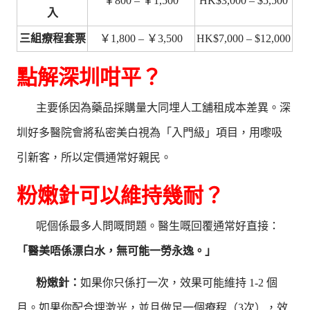
￥800 – ￥1,500
HK$3,000 – $5,500
入
三組療程套票
￥1,800 – ￥3,500
HK$7,000 – $12,000
點解深圳咁平？
主要係因為藥品採購量大同埋人工舖租成本差異。深
圳好多醫院會將私密美白視為「入門級」項目，用嚟吸
引新客，所以定價通常好親民。
粉嫩針可以維持幾耐？
呢個係最多人問嘅問題。醫生嘅回覆通常好直接：
「醫美唔係漂白水，無可能一勞永逸。」
粉嫩針：
如果你只係打一次，效果可能維持 1-2 個
月。如果你配合埋激光，並且做足一個療程（3次），效