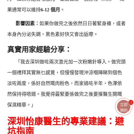
果通常可以維持
6-12 個月
。
影響因素：
如果你做完之後依然日日著緊身褲，或者
本身內分泌失調，黑色素好快又會出返嚟。
真實用家經驗分享：
「我去深圳做咗兩次激光加一次粉嫩針導入。做完頭
一個禮拜其實無乜感覺，但慢慢發現沖涼嗰陣睇到個色
淡咗兩度，係好自然嘅肉粉色，而家過咗半年，色澤依
然保持得唔錯。我覺得最緊要係做完之後要搽醫生開嘅
11
保濕精華。」
立即
預約
深圳怡康醫生的專業建議：避
坑指南