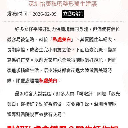
深圳怡康私密整形醫生建議
发布时间：2026-02-09
立即諮詢
好多女仔平時好勤力保養塊面同身體，但偏偏有個位
最容易被忽略，就係「
私處美白
」。其實隨住年紀大、
長期摩擦，或者生完小朋友之後，下面色素沉澱、變黑
真係好正常。以前大家可能會覺得講呢啲好尷尬，但而
家追求精緻生活，唔少姊妹都會趁返大陸做醫美嘅時
候，順便處理埋
私處美白
。
最近喺各大討論區，好多人問「粉嫩針」同埋「激光
美白」邊樣好？點解香港做一次要幾千蚊，深圳怡康呢
類專科醫院幾百蚊就有交易？