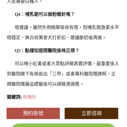
人皮膚變白種人。
Q4：哺乳期可以做粉嫩針嗎？
唔建議。雖然外用精華吸收有限，但哺乳期激素水平
唔穩定，美白效果會大打折扣，建議斷奶後再做。
Q5：點樣知道間醫院係咪正規？
可以喺小紅書或者大眾點評睇真實評價，最重要係入
到醫院睇下有無掛出「三甲」或者專科醫院嘅牌照。正
規醫院嘅藥品標籤係可以掃碼溯源嘅。
關鍵詞:
粉嫩針
預約掛號
立即咨詢