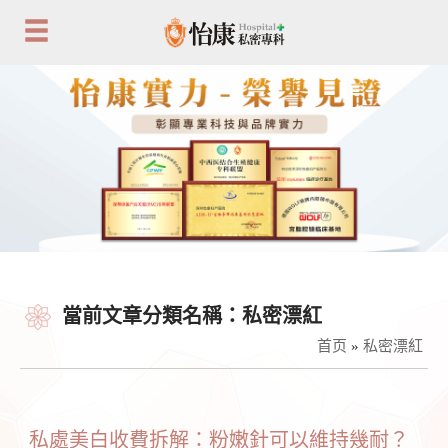
當前文章分類名稱：私密漂紅
首页
»
私密漂紅
私處美白收費拆解：粉嫩針可以維持幾耐？