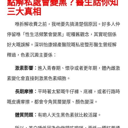
點解私處會變黑？醫生話你知
三大真相
喺拆解收費之前，我哋要先搞清楚個原因。好多人仲
停留喺「性生活頻繁會變黑」呢種舊觀念，其實呢個係
好大嘅誤解。深圳怡康婦產醫院嘅私密整形醫生曾經解
釋過，色素沉澱主要係：
激素影響：
進入青春期、懷孕或者更年期，體內雌激
素變化會直接刺激黑色素細胞。
長期摩擦：
平時著太緊嘅牛仔褲、底褲，或者行路時
嘅皮膚摩擦，都會令角質層變厚、顏色變深。
體質問題：
有啲人天生黑色素就比較活躍。