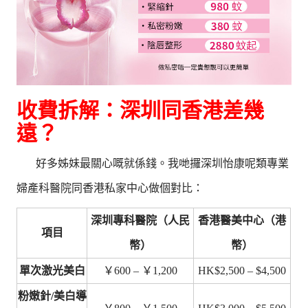
收費拆解：深圳同香港差幾
遠？
好多姊妹最關心嘅就係錢。我哋攞深圳怡康呢類專業
婦產科醫院同香港私家中心做個對比：
深圳專科醫院（人民
香港醫美中心（港
項目
幣）
幣）
單次激光美白
￥600 – ￥1,200
HK$2,500 – $4,500
粉嫩針/美白導