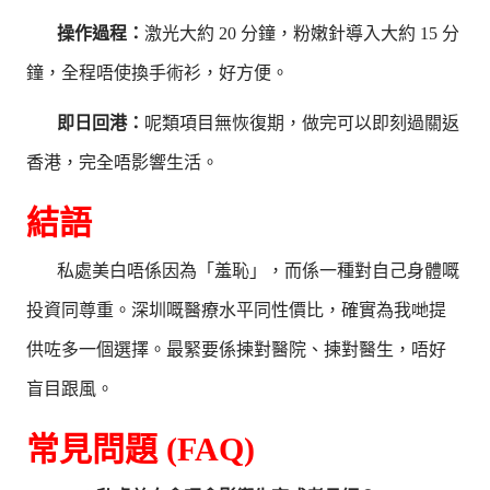
操作過程：
激光大約 20 分鐘，粉嫩針導入大約 15 分
鐘，全程唔使換手術衫，好方便。
即日回港：
呢類項目無恢復期，做完可以即刻過關返
香港，完全唔影響生活。
結語
私處美白唔係因為「羞恥」，而係一種對自己身體嘅
投資同尊重。深圳嘅醫療水平同性價比，確實為我哋提
供咗多一個選擇。最緊要係揀對醫院、揀對醫生，唔好
盲目跟風。
常見問題 (FAQ)