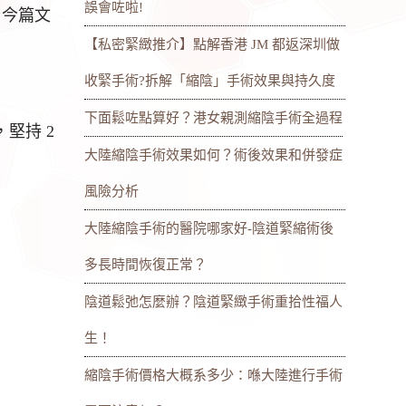
誤會咗啦!
 今篇文
【私密緊緻推介】點解香港 JM 都返深圳做
收緊手術?拆解「縮陰」手術效果與持久度
下面鬆咗點算好？港女親測縮陰手術全過程
堅持 2
大陸縮陰手術效果如何？術後效果和併發症
風險分析
大陸縮陰手術的醫院哪家好-陰道緊縮術後
多長時間恢復正常？
陰道鬆弛怎麼辦？陰道緊緻手術重拾性福人
生！
縮陰手術價格大概系多少：喺大陸進行手術