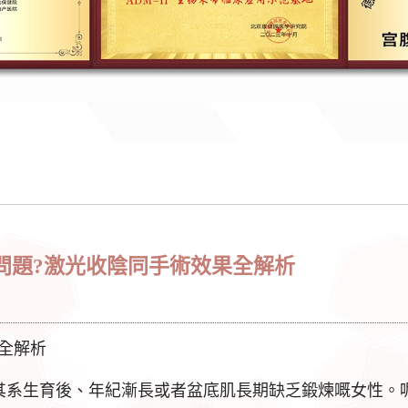
問題?激光收陰同手術效果全解析
全解析
其系生育後、年紀漸長或者盆底肌長期缺乏鍛煉嘅女性。