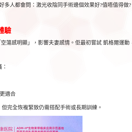
好多人都會問：激光收陰同手術邊個效果好?值唔值得做?
體驗
感覺「空蕩感明顯」，影響夫妻感情。佢最初嘗試 凱格爾運動，
議：
緊更適合
顯，但完全恢複緊致仍需搭配手術或長期訓練。