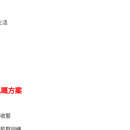
生活
己嘅方案
術收緊
心肌群訓練