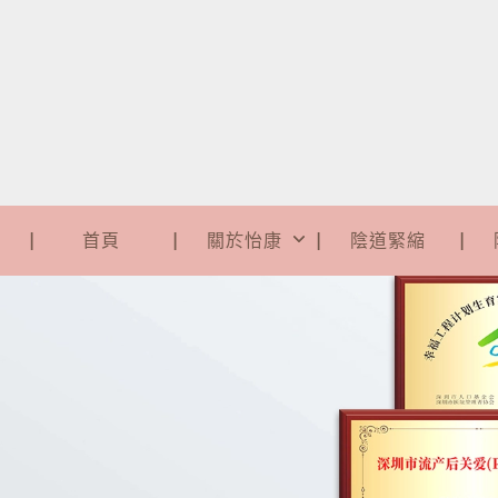
首頁
關於怡康
陰道緊縮