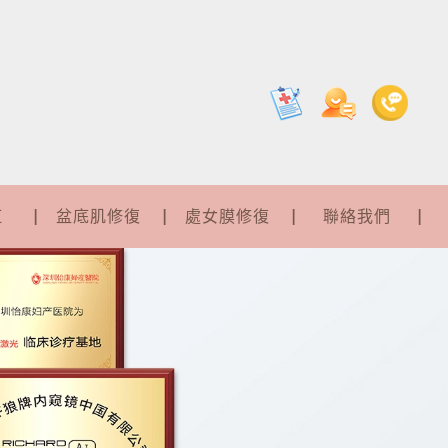
紅
盆底肌修復
處女膜修復
聯絡我們