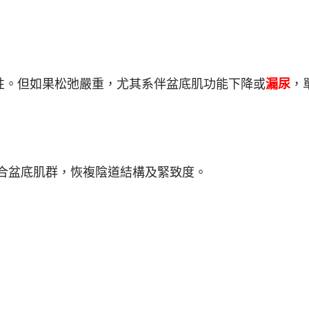
性。但如果松弛嚴重，尤其系伴盆底肌功能下降或
漏尿
，
縫合盆底肌群，恢複陰道結構及緊致度。