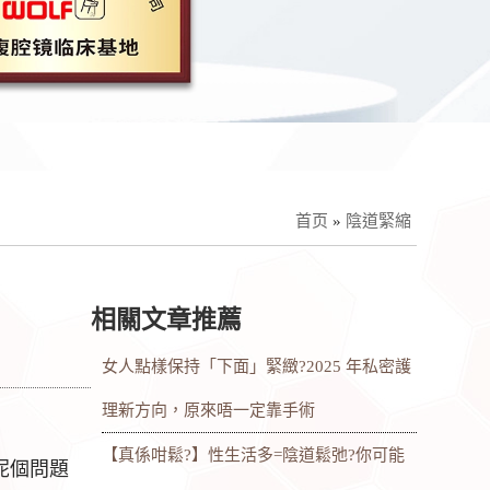
首页
»
陰道緊縮
相關文章推薦
女人點樣保持「下面」緊緻?2025 年私密護
理新方向，原來唔一定靠手術
【真係咁鬆?】性生活多=陰道鬆弛?你可能
呢個問題