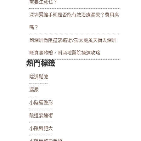
需要注意乜？
深圳緊縮手術是否能有效治療漏尿？費用高
嗎？
到深圳做陰道緊縮術?彭太颱風天衝去深圳
嘅真實體驗，附两地醫院揀選攻略
熱門標籤
陰道鬆弛
漏尿
小陰唇整形
陰道緊縮術
小陰唇肥大