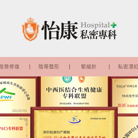
陰唇修復
陰蒂整形
緊縮針
私密漂