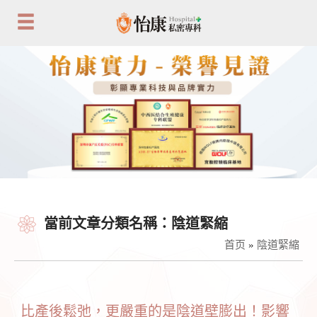
當前文章分類名稱：陰道緊縮
首页
»
陰道緊縮
比產後鬆弛，更嚴重的是陰道壁膨出！影響