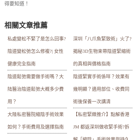
得要知道！
相關文章推薦
私處變松不緊了是怎么回事?
深圳「八爪魚緊致術」火了?
陰道變松弛怎么修複?| 女性
揭秘3D生物束帶陰道緊縮術
健康完全指南
的真相與價格指南
陰道鬆弛需要做手術嗎？大
陰道緊實手術係咩？效果有
陆醫治陰道鬆弛大概多少費
幾明顯？適用部位、收費同
用？
術後保養一次講清
大陸私密醫院縮陰手術效果
【私密緊緻推介】點解香港
如何？手術費用及選擇指南
JM 都返深圳做收緊手術?拆
解「縮陰」手術效果與持久