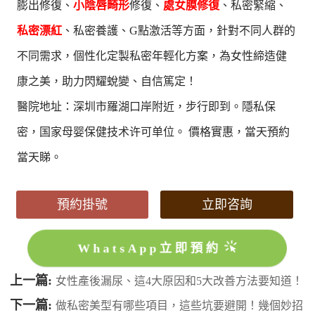
膨出修復、
小陰唇畸形
修復、
處女膜修復
、私密緊縮、
私密漂紅
、私密養護、G點激活等方面，針對不同人群的
不同需求，個性化定製私密年輕化方案，為女性締造健
康之美，助力閃耀蛻變、自信篤定！
醫院地址：深圳市羅湖口岸附近，步行即到。隱私保
密，国家母婴保健技术许可单位。 價格實惠，當天預約
當天睇。
預約掛號
立即咨詢
WhatsApp立即預約
上一篇:
女性產後漏尿、這4大原因和5大改善方法要知道！
下一篇:
做私密美型有哪些項目，這些坑要避開！幾個妙招