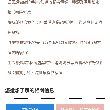
漏尿想做縮陰手術?陰道收緊術價錢、種類及深圳私密
整形醫院推薦
陰道鬆弛治療全攻略|香港專業診所剖析，微創與無創療
程點揀
收陰機做幾多次先有效?同私密激光收緊有咩分別?點樣
揀先唔後悔?
生 B 後鬆咗?私密處黑咗?香港媽媽分享真實私密整形經
歷：緊實手術、漂紅療程點樣揀
您還想了解的相關信息
來院路線
陰道緊縮手術需要幾錢