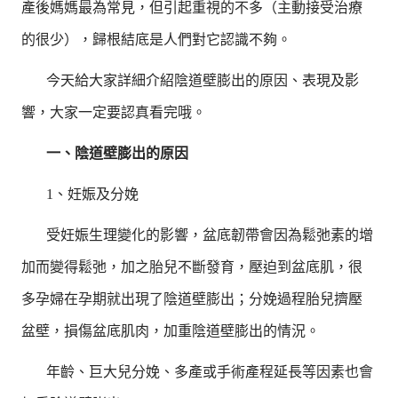
產後媽媽最為常見，但引起重視的不多（主動接受治療
的很少），歸根結底是人們對它認識不夠。
今天給大家詳細介紹陰道壁膨出的原因、表現及影
響，大家一定要認真看完哦。
一、陰道壁膨出的原因
1、妊娠及分娩
受妊娠生理變化的影響，盆底韌帶會因為鬆弛素的增
加而變得鬆弛，加之胎兒不斷發育，壓迫到盆底肌，很
多孕婦在孕期就出現了陰道壁膨出；分娩過程胎兒擠壓
盆壁，損傷盆底肌肉，加重陰道壁膨出的情況。
年齡、巨大兒分娩、多產或手術產程延長等因素也會