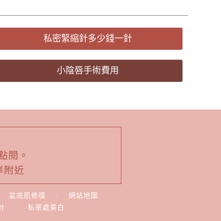
私密緊縮針多少錢一針
小陰唇手術費用
點閱。
岸附近
·
盆底肌修復
·
網站地圖
針
·
私密處美白
.