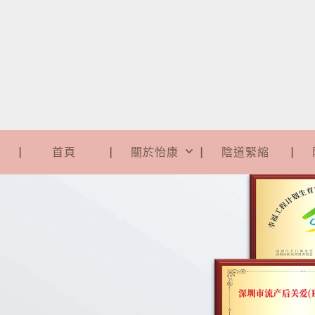
首頁
關於怡康
陰道緊縮