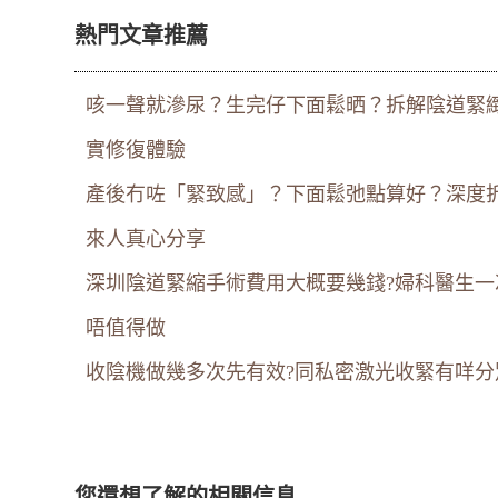
熱門文章推薦
咳一聲就滲尿？生完仔下面鬆晒？拆解陰道緊
實修復體驗
產後冇咗「緊致感」？下面鬆弛點算好？深度
來人真心分享
深圳陰道緊縮手術費用大概要幾錢?婦科醫生
唔值得做
收陰機做幾多次先有效?同私密激光收緊有咩分
您還想了解的相關信息