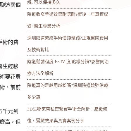
解, 可以保持多久
聊這兩個
陰道收窄手術效果耐唔耐?術後一年真實感
受+醫生專業分析
深圳陰道緊縮手術價錢幾錢?正規醫院費用
手術的費
及技術對比
陰道鬆弛程度 I～IV 度|點樣分辨?影響同治
醫生經驗
療方法全解析
術要花費
陰道真的是越用越松嗎?深圳陰道鬆弛治療
術，前前
多少錢
3D生物束帶私密緊實手術全解析：產後修
五千元到
復、緊緻效果與真實案例分享
麼高，但