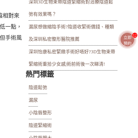
深圳3D生物束帶陰道緊縮術對治療陰道鬆
弛有效果嗎？
陰相對來
低一點，
漏尿想做縮陰手術?陰道收緊術價錢、種類
13
但手術風
立即
及深圳私密整形醫院推薦
預約
深圳怡康私密緊緻手術好唔好?3D生物束帶
緊縮術重拾少女感|術前術後一次睇清!
熱門標籤
陰道鬆弛
漏尿
小陰唇整形
陰道緊縮術