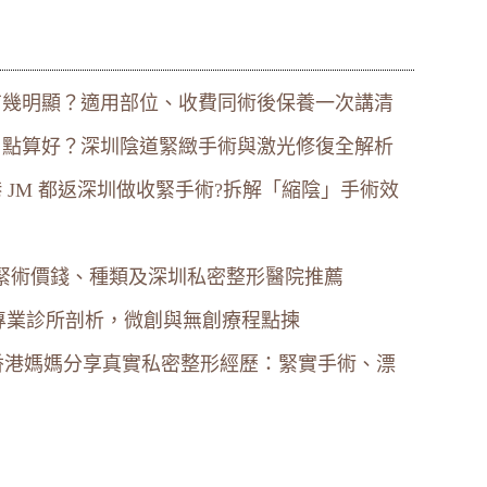
有幾明顯？適用部位、收費同術後保養一次講清
」點算好？深圳陰道緊緻手術與激光修復全解析
 JM 都返深圳做收緊手術?拆解「縮陰」手術效
緊術價錢、種類及深圳私密整形醫院推薦
專業診所剖析，微創與無創療程點揀
咗?香港媽媽分享真實私密整形經歷：緊實手術、漂