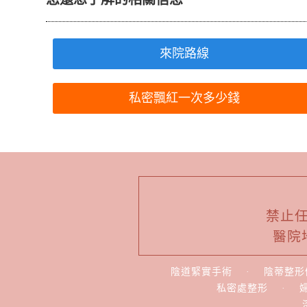
來院路線
私密飄紅一次多少錢
禁止
醫院
陰道緊實手術
·
陰蒂整形
私密處整形
·