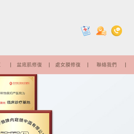
紅
盆底肌修復
處女膜修復
聯絡我們