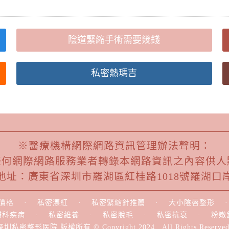
陰道緊縮手術需要幾錢
私密熱瑪吉
※醫療機構網際網路資訊管理辦法聲明：
任何網際網路服務業者轉錄本網路資訊之內容供人
地址：廣東省深圳市羅湖區紅桂路1018號羅湖口
價格
·
私密漂紅
·
私密緊縮針推薦
·
大小陰唇整形
婦科疾病
·
私密維養
·
私密脫毛
·
私密抗衰
·
粉嫩
深圳私密整形医院 版權所有 © Copyright 2024 . All Rights Reserved