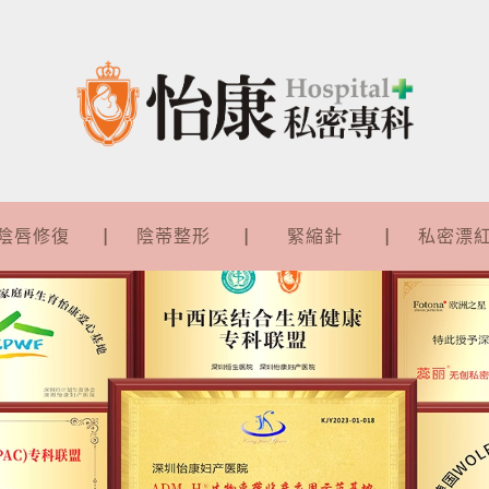
陰唇修復
陰蒂整形
緊縮針
私密漂