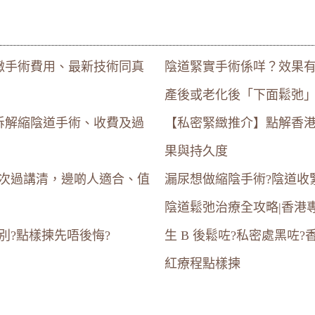
緻手術費用、最新技術同真
陰道緊實手術係咩？效果
產後或老化後「下面鬆弛
拆解縮陰道手術、收費及過
【私密緊緻推介】點解香港
果與持久度
一次過講清，邊啲人適合、值
漏尿想做縮陰手術?陰道收
陰道鬆弛治療全攻略|香港
別?點樣揀先唔後悔?
生 B 後鬆咗?私密處黑
紅療程點樣揀