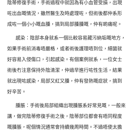
陰蒂修復手術，手術過程中就因為有小血管受損，出現
咗出血嘅情況，雖然醫生及時處理咗，但術後都仲系形
成咗一個小小嘅血腫，搞到局部腫腫嘅，仲有啲痛呢。
感染：陰部本身就系一個比較容易藏污納垢嘅地方，
如果手術前消毒唔嚴格，或者術後護理唔到位，細菌就
好容易入侵傷口，引起感染。有個案例就系，一位女士
術後冇注意保持外陰清潔，仲過早進行咗性生活，結果
就出現咗感染，局部又紅又腫，仲有發熱嘅症狀，搞到
好辛苦。
腫脹：手術後局部組織出現腫脹系好常見嘅，一般來
講，做完陰蒂修復手術之後，陰蒂部位都會有唔同程度
嘅腫脹，呢個情況通常會持續幾周時間。不過唔使太擔