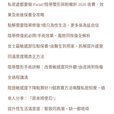
私密處都要做 Facial?陰蒂整形與粉嫩針 2026 收費、效
果及術後保養全攻略
點解需要陰蒂修復?唔只為性生活，更多係為返自信
陰蒂修復前必問!手術效果、風險同恢復全解析
女士最敏感部位點保養?由醫生到用家，拆解提升感覺
同滿意度嘅真正方法
陰蒂整形手術詳解：改善敏感度同外觀?由咨詢到恢複
全過程講清
陰道敏感度下降點算好?3個真實方法喚醒私密知覺，過
來人分享：「原來唔使忍!」
提升性生活滿意度：緊致同高潮，缺一都唔得