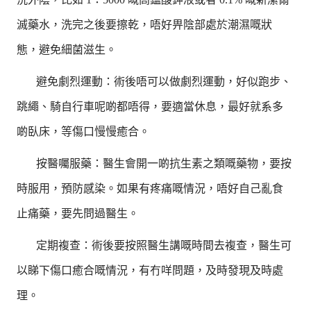
滅藥水，洗完之後要擦乾，唔好畀陰部處於潮濕嘅狀
態，避免細菌滋生。
避免劇烈運動：術後唔可以做劇烈運動，好似跑步、
跳繩、騎自行車呢啲都唔得，要適當休息，最好就系多
啲臥床，等傷口慢慢癒合。
按醫囑服藥：醫生會開一啲抗生素之類嘅藥物，要按
時服用，預防感染。如果有疼痛嘅情況，唔好自己亂食
止痛藥，要先問過醫生。
定期複查：術後要按照醫生講嘅時間去複查，醫生可
以睇下傷口癒合嘅情況，有冇咩問題，及時發現及時處
理。