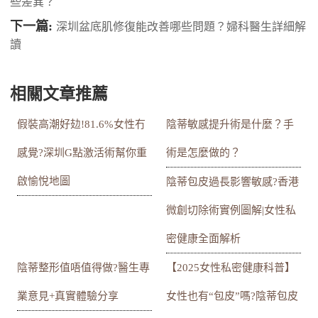
些差異？
下一篇:
深圳盆底肌修復能改善哪些問題？婦科醫生詳細解
讀
相關文章推薦
假裝高潮好攰!81.6%女性冇
陰蒂敏感提升術是什麼？手
感覺?深圳G點激活術幫你重
術是怎麼做的？
啟愉悅地圖
陰蒂包皮過長影響敏感?香港
微創切除術實例圖解|女性私
密健康全面解析
陰蒂整形值唔值得做?醫生專
【2025女性私密健康科普】
業意見+真實體驗分享
女性也有“包皮”嗎?陰蒂包皮