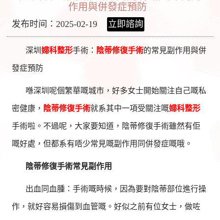
作用與併發症預防
发布时间：2025-02-19
立即諮詢
深圳
婦科整形
手術：
陰蒂修復手術
的常見副作用與併
發症預防
喺深圳呢個繁華嘅城市，好多女士開始關注自己嘅私
密健康，
陰蒂修復手術
就系其中一項受關注嘅
婦科整形
手術啦。不過呢，大家要知道，陰蒂修復手術雖然有佢
嘅好處，但都系有唔少常見嘅副作用同併發症嘅哦。
陰蒂修復手術常見副作用
出血同血腫：手術嘅時候，因為要對陰蒂部位進行操
作，就好容易損傷到血管嘅。好似之前有位女士，做咗