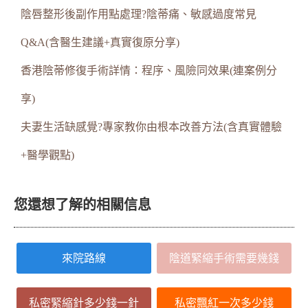
陰唇整形後副作用點處理?陰蒂痛、敏感過度常見
Q&A(含醫生建議+真實復原分享)
香港陰蒂修復手術詳情：程序、風險同效果(連案例分
享)
夫妻生活缺感覺?專家教你由根本改善方法(含真實體驗
+醫學觀點)
您還想了解的相關信息
來院路線
陰道緊縮手術需要幾錢
私密緊縮針多少錢一針
私密飄紅一次多少錢