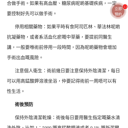
合做手術。如果有高血壓、糖尿病呢啲基礎疾病，一定
13
立即
要控制好先可以做手術。
預約
停用相關藥物：如果平時有食阿司匹林、華法林呢啲
抗凝藥物，或者系活血化瘀嘅中草藥，要提前同醫生
講，一般要喺術前停用一段時間，因為呢啲藥物會增加
手術出血嘅風險。
注意個人衛生：術前幾日要注意保持外陰清潔，每日
可以用高錳酸鉀溶液坐浴，仲要記得術前一周唔可以有
性生活。
術後預防
保持外陰清潔乾燥：術後每日要用醫生指定嘅藥水清
洗外陰，比如 1：5000 嘅高錳酸鉀液或者 0.1% 嘅新潔爾