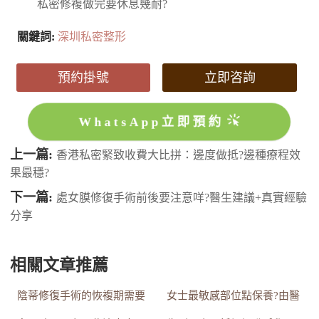
私密修複做完要休息幾耐?
關鍵詞:
深圳私密整形
預約掛號
立即咨詢
WhatsApp立即預約
上一篇:
香港私密緊致收費大比拼：邊度做抵?邊種療程效
果最穩?
下一篇:
處女膜修復手術前後要注意咩?醫生建議+真實經驗
分享
相關文章推薦
陰蒂修復手術的恢複期需要
女士最敏感部位點保養?由醫