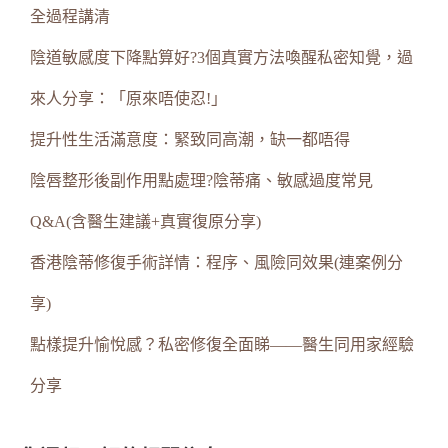
全過程講清
陰道敏感度下降點算好?3個真實方法喚醒私密知覺，過
來人分享：「原來唔使忍!」
提升性生活滿意度：緊致同高潮，缺一都唔得
陰唇整形後副作用點處理?陰蒂痛、敏感過度常見
Q&A(含醫生建議+真實復原分享)
香港陰蒂修復手術詳情：程序、風險同效果(連案例分
享)
點樣提升愉悅感？私密修復全面睇——醫生同用家經驗
分享