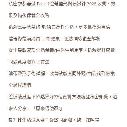
私密處都要做 Facial?陰蒂整形與粉嫩針 2026 收費、效
果及術後保養全攻略
點解需要陰蒂修復?唔只為性生活，更多係為返自信
陰蒂修復前必問!手術效果、風險同恢復全解析
女士最敏感部位點保養?由醫生到用家，拆解提升感覺
同滿意度嘅真正方法
陰蒂整形手術詳解：改善敏感度同外觀?由咨詢到恢複
全過程講清
陰道敏感度下降點算好?3個真實方法喚醒私密知覺，過
來人分享：「原來唔使忍!」
提升性生活滿意度：緊致同高潮，缺一都唔得