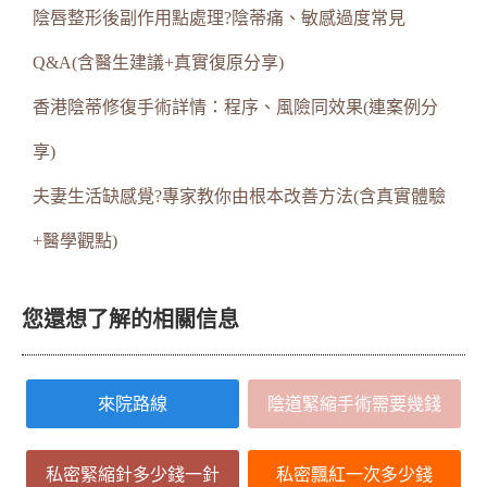
陰唇整形後副作用點處理?陰蒂痛、敏感過度常見
Q&A(含醫生建議+真實復原分享)
香港陰蒂修復手術詳情：程序、風險同效果(連案例分
享)
夫妻生活缺感覺?專家教你由根本改善方法(含真實體驗
+醫學觀點)
您還想了解的相關信息
來院路線
陰道緊縮手術需要幾錢
私密緊縮針多少錢一針
私密飄紅一次多少錢