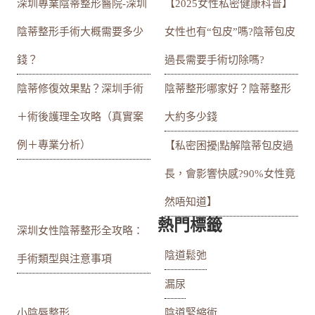
深圳專業陰蒂整形醫院-深圳
【2025女性私密健康科普】
陰蒂整形手術大概需要多少
女性也有“包皮”嗎?陰蒂包皮
錢？
過長需要手術切除嗎?
陰蒂修復效果點？深圳手術
陰蒂整形哪家好？陰蒂整形
＋術後護理全攻略（真實案
大約多少錢
例＋專業分析）
【私密困擾|點解陰蒂包皮過
長，會影響快感?90%女性竟
然唔知道】
熱門標籤
深圳女性陰蒂整形全攻略：
陰道鬆弛
手術類型與注意事項
漏尿
小陰唇整形
陰道緊縮術