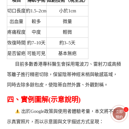
項目
傳統手術
微創技術（現主流）
切口長度
約1.5–2cm
小於1cm
出血量
較多
微量
疼痛程度
中度
輕微
恢復時間
約7–10天
約3–5天
是否留疤
可能可見
基本無疤
目前多數香港專科醫生會採用電波刀、雷射刀或高頻
等離子進行精密切除，保留陰蒂神經末梢與敏感區域，
同時去除多餘包皮，使陰蒂自然外露、外觀對稱。
四、實例圖解(示意說明)
11
出於Google政策與使用者體驗考量，本文將不展
立即
預約
示真實照片，而以示意圖與文字描述方式呈現：