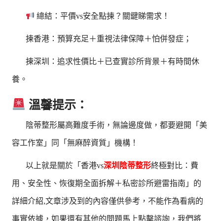
總結：平價vs安全點揀？關鍵睇需求！
揀香港：預算充足＋重視法律保障＋怕併發症；
揀深圳：追求性價比＋已查實診所背景＋有時間休
養。
溫馨提示：
陰蒂整形屬高難度手術，無論邊度做，都要避開「美
容工作室」同「無麻醉資質」機構！
以上就是關於「香港vs
深圳陰蒂整形
終極對比：費
用、安全性、恢復期全面拆解＋私密診所避雷指南」的
詳細介紹,文章涉及到的內容僅供參考，不能作為看病的
事實依據，如果還有其他的問題馬上點擊諮詢，我們將