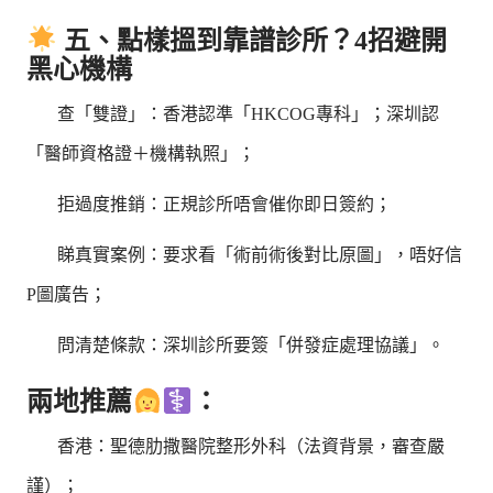
五、點樣搵到靠譜診所？4招避開
黑心機構
查「雙證」：香港認準「HKCOG專科」；深圳認
「醫師資格證＋機構執照」；
拒過度推銷：正規診所唔會催你即日簽約；
睇真實案例：要求看「術前術後對比原圖」，唔好信
P圖廣告；
問清楚條款：深圳診所要簽「併發症處理協議」。
兩地推薦
：
香港：聖德肋撒醫院整形外科（法資背景，審查嚴
謹）；