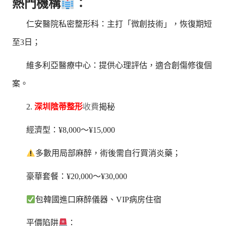
熱門機構
：
仁安醫院私密整形科：主打「微創技術」，恢復期短
至3日；
維多利亞醫療中心：提供心理評估，適合創傷修復個
案。
2.
深圳陰蒂整形
收費
揭秘
經濟型：¥8,000～¥15,000
多數用局部麻醉，術後需自行買消炎藥；
豪華套餐：¥20,000～¥30,000
包韓國進口麻醉儀器、VIP病房住宿
平價陷阱
：