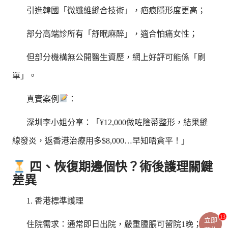
引進韓國「微纖維縫合技術」，疤痕隱形度更高；
部分高端診所有「舒眠麻醉」，適合怕痛女性；
但部分機構無公開醫生資歷，網上好評可能係「刷
單」。
真實案例
：
深圳李小姐分享：「¥12,000做咗陰蒂整形，結果縫
線發炎，返香港治療用多$8,000…早知唔貪平！」
四、恢復期邊個快？術後護理關鍵
差異
1. 香港標準護理
13
立即
住院需求：通常即日出院，嚴重腫脹可留院1晚；