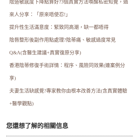
陰道敏感度下降點算好?3個真實方法喚醒私密知覺，過
來人分享：「原來唔使忍!」
提升性生活滿意度：緊致同高潮，缺一都唔得
陰唇整形後副作用點處理?陰蒂痛、敏感過度常見
Q&A(含醫生建議+真實復原分享)
香港陰蒂修復手術詳情：程序、風險同效果(連案例分
享)
夫妻生活缺感覺?專家教你由根本改善方法(含真實體驗
+醫學觀點)
您還想了解的相關信息