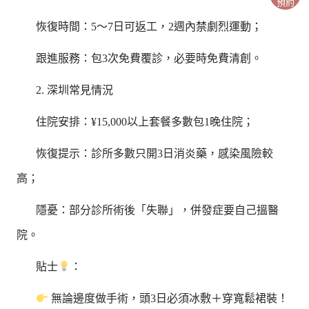
預約
恢復時間：5～7日可返工，2週內禁劇烈運動；
跟進服務：包3次免費覆診，必要時免費清創。
2. 深圳常見情況
住院安排：¥15,000以上套餐多數包1晚住院；
恢復提示：診所多數只開3日消炎藥，感染風險較
高；
隱憂：部分診所術後「失聯」，併發症要自己搵醫
院。
貼士
：
無論邊度做手術，頭3日必須冰敷＋穿寬鬆裙裝！