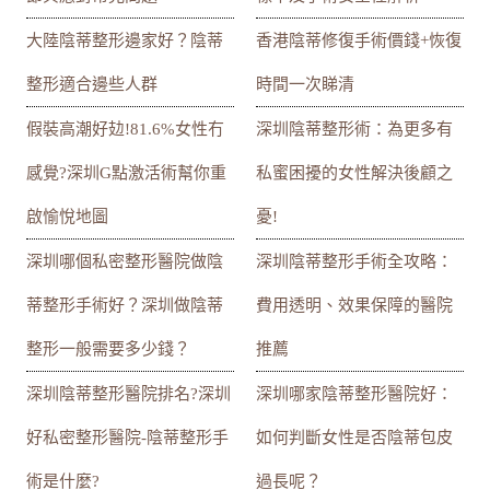
大陸陰蒂整形邊家好？陰蒂
香港陰蒂修復手術價錢+恢復
整形適合邊些人群
時間一次睇清
假裝高潮好攰!81.6%女性冇
深圳陰蒂整形術：為更多有
感覺?深圳G點激活術幫你重
私蜜困擾的女性解決後顧之
啟愉悅地圖
憂!
深圳哪個私密整形醫院做陰
深圳陰蒂整形手術全攻略：
蒂整形手術好？深圳做陰蒂
費用透明、效果保障的醫院
整形一般需要多少錢？
推薦
深圳陰蒂整形醫院排名?深圳
深圳哪家陰蒂整形醫院好：
好私密整形醫院-陰蒂整形手
如何判斷女性是否陰蒂包皮
術是什麼?
過長呢？