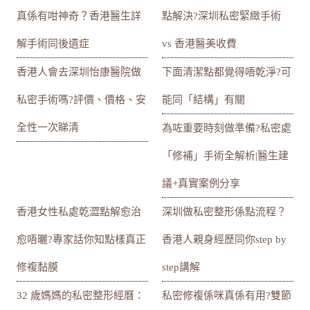
真係有咁神奇？香港醫生詳
點解決?深圳私密緊緻手術
解手術同後遺症
vs 香港醫美收費
香港人會去深圳怡康醫院做
下面清潔點都覺得唔乾淨?可
私密手術嗎?評價、價格、安
能同「結構」有關
全性一次睇清
為咗重要時刻做準備?私密處
「修補」手術全解析|醫生建
議+真實案例分享
香港女性私處乾澀點解愈治
深圳做私密整形係點流程？
愈唔曬?專家話你知點樣真正
香港人親身經歷同你step by
修複黏膜
step講解
32 歲媽媽的私密整形經曆：
私密修複係咪真係有用?雙節