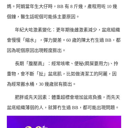
媽。阿娟當年生大仔時，BB 有 8 斤幾，產程用咗 10 幾
個鐘，醫生話呢個可能係主要原因。
年紀大咗激素變化：更年期後雌激素減少，盆底組織
會慢慢「縮水」，彈力變差。60 歲的陳太冇生過 BB，都
因為呢個原因出現輕度膨出。
長期「腹壓高」：經常咳嗽、便秘(屙屎要用力)、拎
重物，會不斷「扯」盆底肌，比如做清潔工的阿麗，因
為經常搬水桶，30 幾歲就有膨出。
肥胖或先天因素：體重超標會增加盆底負擔，而先天
盆底組織薄弱的人，就算冇生過 BB，都可能出現問題。