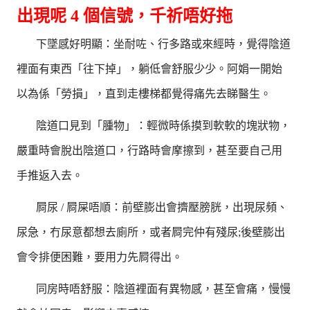
出現呢 4 個信號，千祈唔好拖
下墜感好明顯：坐耐咗、行多路或來經時，覺得陰道
裡面有東西「往下掉」，躺低會舒服少少。阿娟一開始
以為係「勞損」，直到走樓梯都覺得痛先去睇醫生。
陰道口見到「腫物」：輕微時係摸到軟軟的塊狀物，
嚴重時會脫出陰道口，行路時會摩擦到，甚至要自己用
手推返入去。
屙尿 / 屙屎唔順：前壁膨出會擠壓膀胱，出現尿頻、
尿急，冇尿意都想去廁所，或者屙完仲有殘尿;後壁膨出
會令排便困難，要用力先屙得出。
同房時唔舒服：陰道裡面有異物感，甚至會痛，慢慢