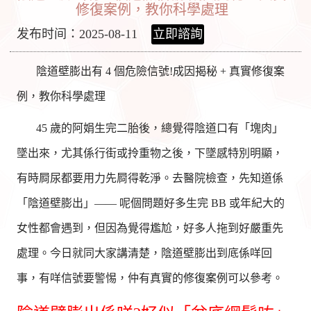
修復案例，教你科學處理
发布时间：2025-08-11
立即諮詢
陰道壁膨出有 4 個危險信號!成因揭秘 + 真實修復案
例，教你科學處理
45 歲的阿娟生完二胎後，總覺得陰道口有「塊肉」
墜出來，尤其係行街或拎重物之後，下墜感特別明顯，
有時屙尿都要用力先屙得乾淨。去醫院檢查，先知道係
「陰道壁膨出」—— 呢個問題好多生完 BB 或年紀大的
女性都會遇到，但因為覺得尷尬，好多人拖到好嚴重先
處理。今日就同大家講清楚，陰道壁膨出到底係咩回
事，有咩信號要警惕，仲有真實的修復案例可以參考。