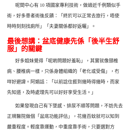
呢間中心有 10 項國家專利技術，做過近千例類似手
術，好多患者術後反饋：「終於可以正常去旅行，唔使
時時刻刻找廁所」「夫妻關係都好返曬」。
最後想講：盆底健康先係「後半生舒
服」的關鍵
好多姐妹覺得「呢啲問題好羞恥」，其實就像頸椎
病、腰椎病一樣，只係身體組織的「老化或受傷」，冇
咩好避諱。阿娟話：「以前諗住捱到幾時得幾時，而家
先知道，及時處理先可以好好享受生活。」
如果發現自己有下墜感、排尿不順等問題，不妨先去
正規醫院做個「盆底功能評估」，花幾百蚊就可以知到
嚴重程度。輕度靠運動，中重度靠手術，只要選對方