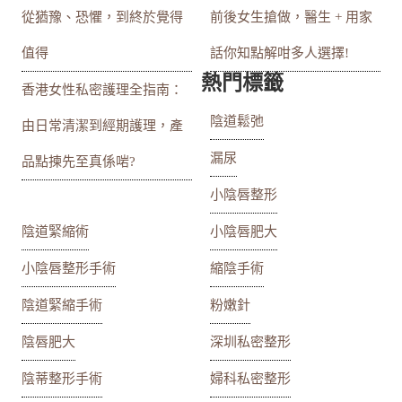
從猶豫、恐懼，到終於覺得
前後女生搶做，醫生 + 用家
值得
話你知點解咁多人選擇!
熱門標籤
香港女性私密護理全指南：
陰道鬆弛
由日常清潔到經期護理，產
漏尿
品點揀先至真係啱?
小陰唇整形
陰道緊縮術
小陰唇肥大
小陰唇整形手術
縮陰手術
陰道緊縮手術
粉嫩針
陰唇肥大
深圳私密整形
陰蒂整形手術
婦科私密整形