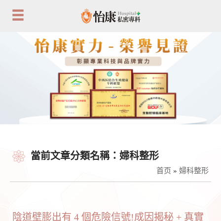
當前文章分類名稱：婦科整形
首页
»
婦科整形
陰道壁膨出有 4 個危險信號!成因揭秘 + 真實