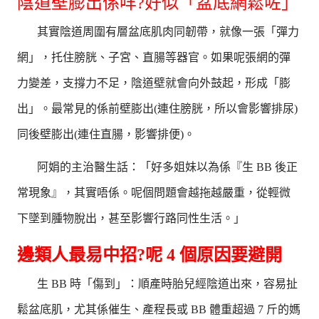
陰道壁膨出係咩?好似「盆底網鬆咗」
其實陰道周圍有層盆底肌肉同韌帶，就像一張「彈力
網」，托住膀胱、子宮、直腸等器官。如果呢張網的彈
力變差，支撐力不足，陰道壁就會向外鼓起，形成「膨
出」。最常見的係前壁膨出(連住膀胱，所以會影響排尿)
同後壁膨出(連住直腸，影響排便)。
阿娟的主治醫生話：「好多姐妹以為係『生 BB 後正
常現象』，其實唔係。呢個問題會越拖越嚴重，從輕微
下墜到腫物脫出，甚至影響行路同性生活。」
邊類人最易中招?呢 4 個原因要避開
生 BB 時「傷到」：順產時胎兒經陰道出來，容易扯
鬆盆底肌，尤其係催生、產程長或 BB 體重超過 7 斤的媽