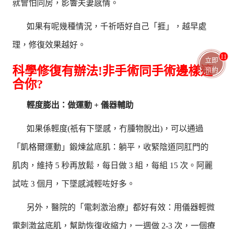
就會怕同房，影響夫妻感情。
如果有呢幾種情況，千祈唔好自己「捱」，越早處
理，修復效果越好。
11
立即
科學修復有辦法!非手術同手術邊樣適
預約
合你?
輕度膨出：做運動 + 儀器輔助
如果係輕度(祇有下墜感，冇腫物脫出)，可以通過
「凱格爾運動」鍛煉盆底肌：躺平，收緊陰道同肛門的
肌肉，維持 5 秒再放鬆，每日做 3 組，每組 15 次。阿麗
試咗 3 個月，下墜感減輕咗好多。
另外，醫院的「電刺激治療」都好有效：用儀器輕微
電刺激盆底肌，幫助恢復收縮力，一週做 2-3 次，一個療