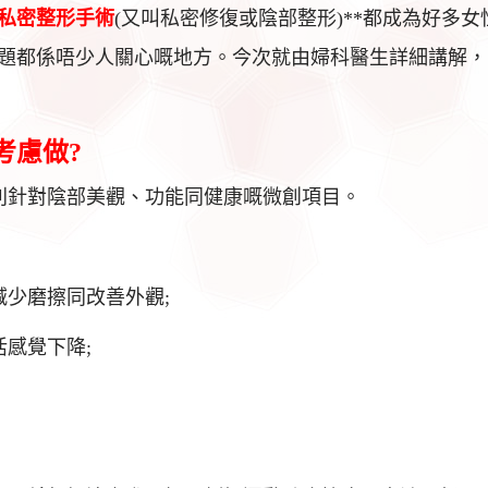
私密整形手術
(又叫私密修復或陰部整形)**都成為好多女
題都係唔少人關心嘅地方。今次就由婦科醫生詳細講解，
考慮做?
列針對陰部美觀、功能同健康嘅微創項目。
少磨擦同改善外觀;
活感覺下降;