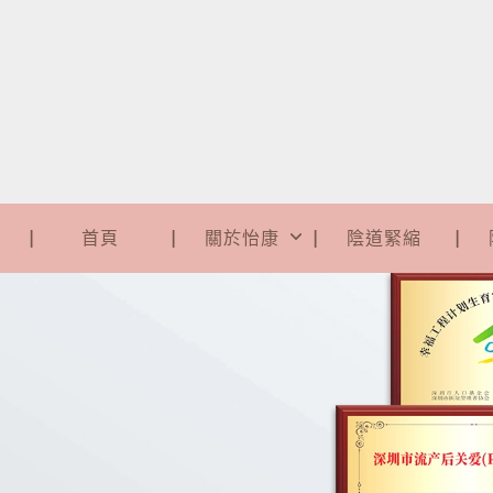
首頁
關於怡康
陰道緊縮