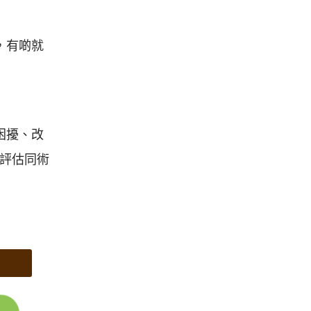
，有啲就
困擾、改
評估同術