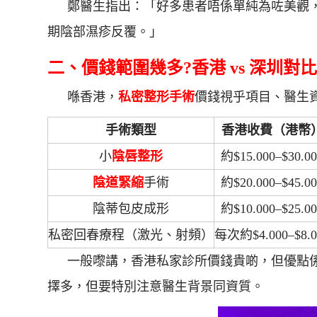
鄭醫生指出：「好多患者唔係單純為咗美觀
期陰部濕疹反覆。」
二、價錢範圍幾多?香港 vs 深圳對
喺香港，
私密整形手術
價錢視乎項目、醫生
手術類型
香港收費（港幣
小
陰唇整形
約$15.000–$30.0
陰道緊縮
手術
約$20.000–$45.0
陰蒂包皮成形
約$10.000–$25.0
私密回春療程（激光、射頻）
每次約$4.000–$8.0
一般嚟講，香港私家診所價錢貴啲，但優點
擇多，但要特別注意醫生背景同資質。