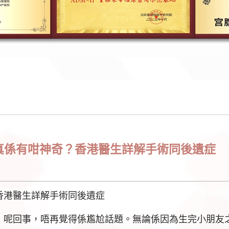
真係有咁神奇？香港醫生詳解手術同後遺症
香港醫生詳解手術同後遺症
」呢回事，唔再覺得係尷尬話題。無論係因為生完小朋友