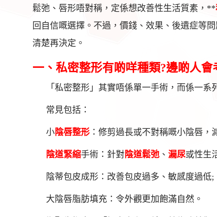
鬆弛、唇形唔對稱，定係想改善性生活質素，**
回自信嘅選擇。不過，價錢、效果、後遺症等問
清楚再決定。
一、私密整形有啲咩種類?邊啲人會
「私密整形」其實唔係單一手術，而係一系
常見包括：
小
陰唇整形
：修剪過長或不對稱嘅小陰唇，減
陰道緊縮
手術：針對
陰道鬆弛
、
漏尿
或性生
陰蒂包皮成形：改善包皮過多、敏感度過低;
大陰唇脂肪填充：令外觀更加飽滿自然。