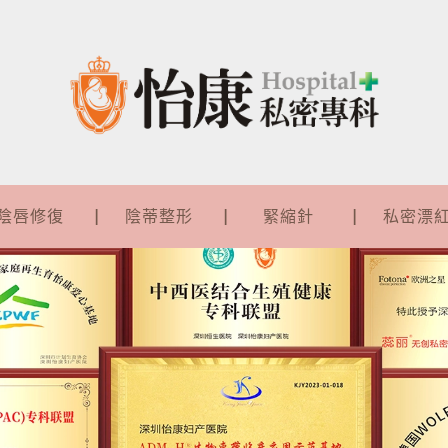
陰唇修復
陰蒂整形
緊縮針
私密漂