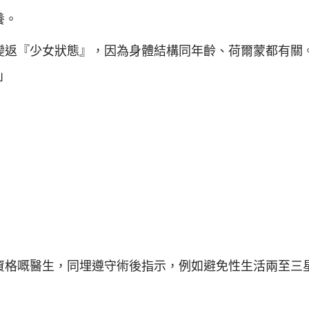
養。
變返『少女狀態』，因為身體結構同年齡、荷爾蒙都有關
」
資格嘅醫生，同埋遵守術後指示，例如避免性生活兩至三