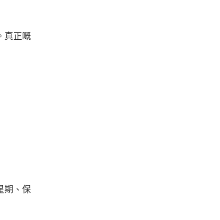
。真正嘅
星期、保