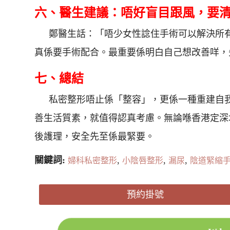
六、醫生建議：唔好盲目跟風，要
鄭醫生話：「唔少女性諗住手術可以解決所
真係要手術配合。最重要係明白自己想改善咩，
七、總結
私密整形唔止係「整容」，更係一種重建自
善生活質素，就值得認真考慮。無論喺香港定深
後護理，安全先至係最緊要。
關鍵詞:
,
,
,
婦科私密整形
小陰唇整形
漏尿
陰道緊縮
預約掛號