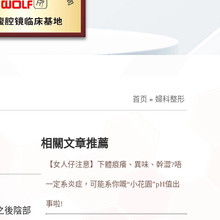
首页
»
婦科整形
相關文章推薦
【女人仔注意】下體痕癢、異味、幹澀?唔
一定系炎症，可能系你嘅“小花園”pH值出
事啦!
之後陰部