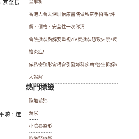
全解析
、甚至長
香港人會去深圳怡康醫院做私密手術嗎?評
價、價格、安全性一次睇清
會陰撕裂點解要重視?Ⅳ度撕裂恐致失禁+反
複炎症!
做私密整形會唔會引發婦科疾病?醫生拆解5
大誤解
熱門標籤
陰道鬆弛
漏尿
平啲，選
小陰唇整形
陰道緊縮術