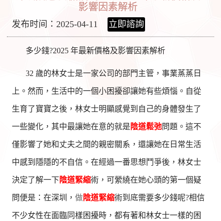
影響因素解析
发布时间：2025-04-11
立即諮詢
多少錢?2025 年最新價格及影響因素解析
32 歲的林女士是一家公司的部門主管，事業蒸蒸日
上。然而，生活中的一個小困擾卻讓她有些煩惱。自從
生育了寶寶之後，林女士明顯感覺到自己的身體發生了
一些變化，其中最讓她在意的就是
陰道鬆弛
問題。這不
僅影響了她和丈夫之間的親密關系，還讓她在日常生活
中感到隱隱的不自信。在經過一番思想鬥爭後，林女士
決定了解一下
陰道緊縮
術，可縈繞在她心頭的第一個疑
問便是：在深圳，
做
陰道緊縮
術到底需要多少錢呢?相信
不少女性在面臨同樣困擾時，都有著和林女士一樣的困