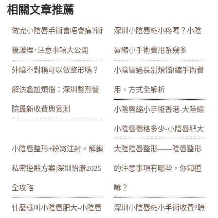
相關文章推薦
做完小陰唇手術會唔會痛?術
深圳小陰唇縮小疼嗎？小陰
後護理+注意事項大公開
唇縮小手術費用系幾多
外陰不對稱可以做整形嗎？
小陰唇過長別煩惱!縮手術費
解決尷尬煩惱：深圳整形醫
用、方式全解析
院最新收費與實測
小陰唇縮小手術香港-大陸縮
小陰唇價格多少-小陰唇肥大
小陰唇整形+粉嫩注射，解鎖
大陸陰唇整形——陰唇整形
私密逆齡方案|深圳怡康2025
的注意事項有哪些，你知道
全攻略
嘛？
什麼樣叫小陰唇肥大-小陰唇
深圳小陰唇縮小手術收費?瞭