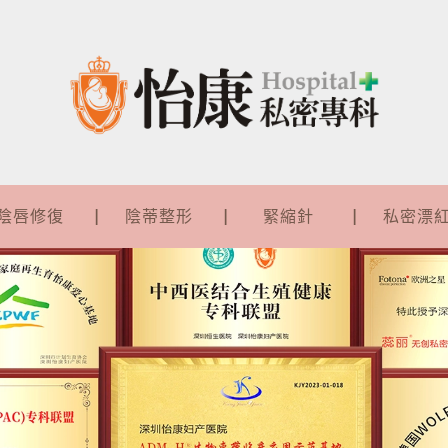
陰唇修復
陰蒂整形
緊縮針
私密漂