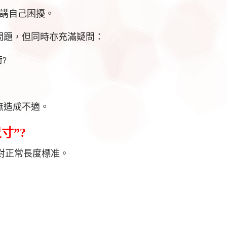
生講自己困擾。
問題，但同時亦充滿疑問：
?
無造成不適。
寸”?
無絕對正常長度標准。