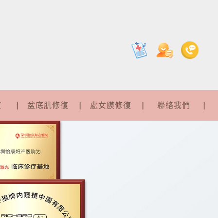
紅
盆底肌修復
處女膜修復
聯絡我們