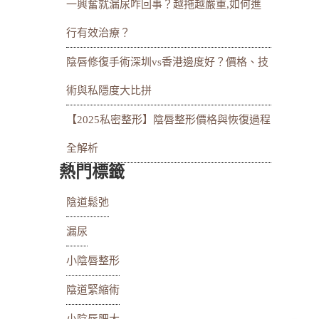
一興奮就漏尿咋回事？越拖越嚴重,如何進
行有效治療？
陰唇修復手術深圳vs香港邊度好？價格、技
術與私隱度大比拼
【2025私密整形】陰唇整形價格與恢復過程
全解析
熱門標籤
陰道鬆弛
漏尿
小陰唇整形
陰道緊縮術