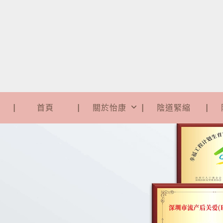
首頁
關於怡康
陰道緊縮