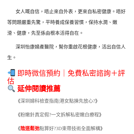
女人嘅自信，唔止來自外表，更來自私密健康。唔好
等問題嚴重先驚，平時養成保養習慣，保持水潤、嫩
滑、健康，先至係由根本活得自在。
深圳怡康婦產醫院，幫你重啟花根健康，活出自信人
生。
即時微信預約｜免費私密諮詢＋評
估
延伸閱讀推薦
《
深圳婦科檢查指南|港女點揀先放心?
》
《
粉嫩針真定假?一文拆解私密嫩白療程
》
《
陰道鬆弛
點算好?3D束帶技術全面解構
》