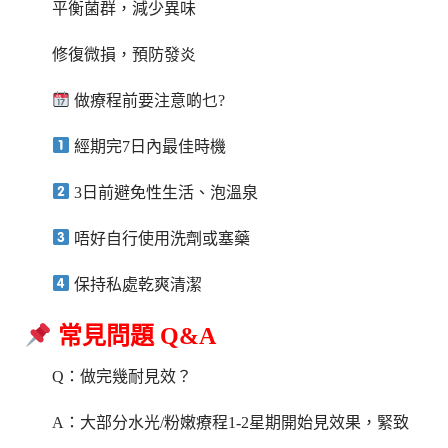
平衡菌群，減少異味
修復微損，預防發炎
做療程前要注意啲乜?
經期完7日內最佳時機
3日前避免性生活、泡溫泉
唔好自行使用洗劑或塞藥
保持私處乾爽清潔
常見問題 Q&A
Q：做完幾耐見效？
A：大部分水光/粉嫩療程1-2星期開始見效果，緊致