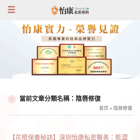
當前文章分類名稱：陰唇修復
首页
»
陰唇修復
【花根保養秘訣】深圳怡康私密醫美：乾澀