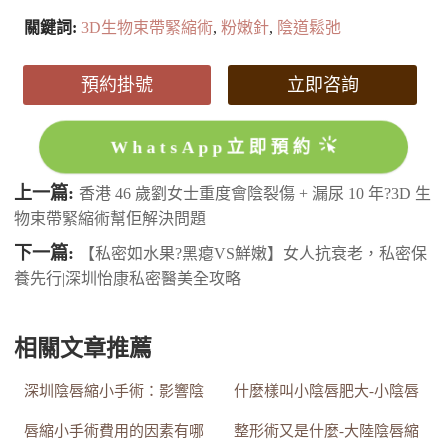
關鍵詞:
3D生物束帶緊縮術
,
粉嫩針
,
陰道鬆弛
預約掛號
立即咨詢
WhatsApp立即預約
上一篇:
香港 46 歲劉女士重度會陰裂傷 + 漏尿 10 年?3D 生
物束帶緊縮術幫佢解決問題
下一篇:
【私密如水果?黑瘪VS鮮嫩】女人抗衰老，私密保
養先行|深圳怡康私密醫美全攻略
相關文章推薦
深圳陰唇縮小手術：影響陰
什麼樣叫小陰唇肥大-小陰唇
唇縮小手術費用的因素有哪
整形術又是什麼-大陸陰唇縮