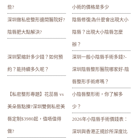
些?
小術的價格是多少
深圳做私密整形邊間醫院好?
陰唇修復|為什麼會出現大小
陰唇肥大點解決?
陰唇？出現大小陰唇怎麼
辦？
深圳緊縮針多少錢？如何預
深圳一般小陰唇手術多錢?-
約？能持續多久呢？
深圳陰唇整形醫院哪家好-陰
唇整形手術疼嗎？
【私密整形專題】花蕊唇 vs
小陰唇整形術，你了解多
美朵唇點揀?深圳雙側私密美
少？
唇定制$3980起，值唔值得
2026年小陰唇手術價錢表：
做?
深圳與香港正規診所深度比