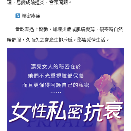
理，易變成陰道炎、宮頸問題。
親密疼痛
當乾澀遇上鬆弛，加埋炎症或肌膚變薄，親密時自然
唔舒服，久而久之會產生排斥感，影響感情生活。