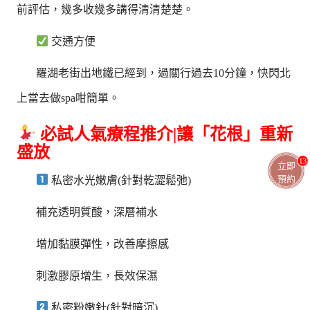
前評估，幾多收幾多講得清清楚楚。
交通方便
羅湖老街出地鐵已經到，過關行過去10分鐘，快閃北
上當去做spa咁簡單。
必試人氣療程推介|讓「花根」重新
盛放
13
立即
預約
私密水光嫩膚(針對乾澀鬆弛)
補充透明質酸，深層補水
增加黏膜彈性，改善摩擦感
刺激膠原增生，長效保濕
私密粉嫩針(針對暗沉)