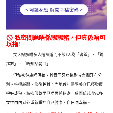
私密問題唔係嬲嬲豬，但真係唔可
以拖!
女人點解咁多人選擇避而不談?因為「害羞」、「驚
尷尬」、「唔知點開口」。
但私密健康唔保養，其實同牙痛拖耐咗會爛牙冇分
別。拖得越耐，修復越難。內地近年醫學美容已經發展
得好成熟，私密保養早已唔再係秘密，反而係越嚟越多
女性由內到外重新掌控自己健康、自信同幸福。