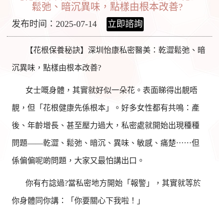
鬆弛、暗沉異味，點樣由根本改善?
发布时间：2025-07-14
立即諮詢
【花根保養秘訣】深圳怡康私密醫美：乾澀鬆弛、暗
沉異味，點樣由根本改善?
女士嘅身體，其實就好似一朵花。表面睇得出靚唔
靚，但「花根健康先係根本」。好多女性都有共鳴：產
後、年齡增長、甚至壓力過大，私密處就開始出現種種
問題——乾澀、鬆弛、暗沉、異味、敏感、痛楚⋯⋯但
係偏偏呢啲問題，大家又最怕講出口。
你有冇諗過?當私密地方開始「報警」，其實就等於
你身體同你講：「你要關心下我啦！」