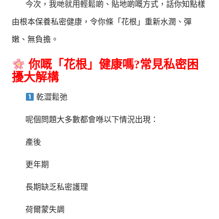
今次，我哋就用輕鬆啲、貼地啲嘅方式，話你知點樣
由根本保養私密健康，令你條「花根」重新水潤、彈
嫩、無負擔。
你嘅「花根」健康嗎?常見私密困
擾大解構
乾澀鬆弛
呢個問題大多數都會喺以下情況出現：
產後
更年期
長期缺乏私密護理
荷爾蒙失調