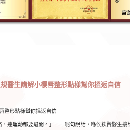
正規醫生講解小樱唇整形點樣幫你搵返自信
樱唇整形點樣幫你搵返自信
痛，連運動都要避開。」——呢句說話，喺侯欽賢醫生接