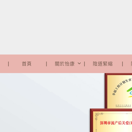
首頁
關於怡康
陰道緊縮