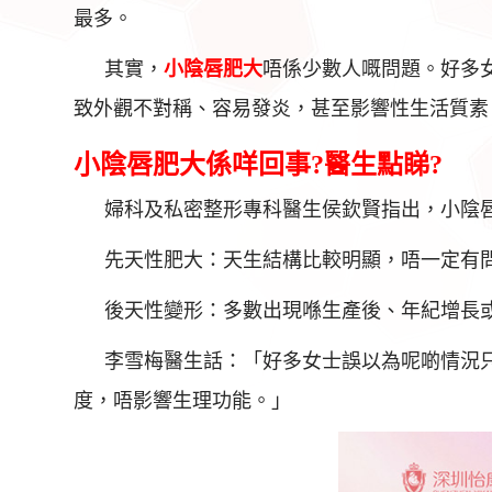
最多。
其實，
小
陰唇肥大
唔係少數人嘅問題。好多
致外觀不對稱、容易發炎，甚至影響性生活質素
小陰唇肥大係咩回事?醫生點睇?
婦科及私密整形專科醫生侯欽賢指出，小陰
先天性肥大：天生結構比較明顯，唔一定有
後天性變形：多數出現喺生產後、年紀增長
李雪梅醫生話：「好多女士誤以為呢啲情況
度，唔影響生理功能。」