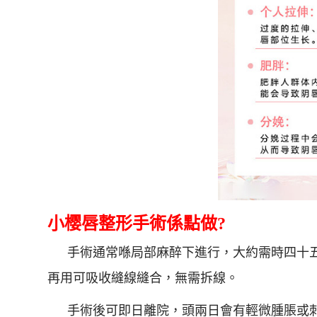
小樱唇整形手術係點做?
手術通常喺局部麻醉下進行，大約需時四十
再用可吸收縫線縫合，無需拆線。
手術後可即日離院，頭兩日會有輕微腫脹或