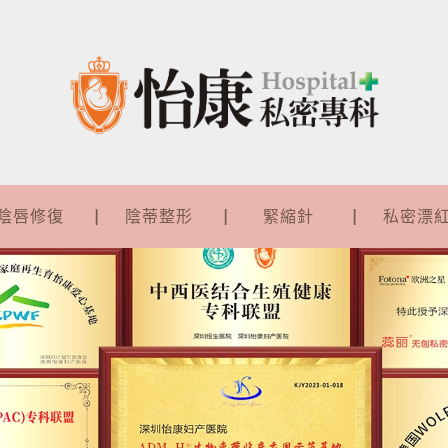
陰唇修復
陰蒂整形
緊縮針
私密漂