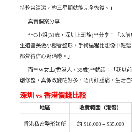
持乾爽清潔，約三星期就能完全恢復。」
真實個案分享
**C小姐(31歲，深圳上班族)**分享：
生殖醫美做小樱唇整形，手術過程比想像中輕鬆
都覺得信心返晒嚟。」
而**W女士(香港人，35歲)**就話：「
創修整，真係改變咗好多，唔再紅腫痛，生活自
深圳 vs 香港價錢比較
地區
收費範圍（港幣）
香港私密整形診所
約 $18.000 – $35.000