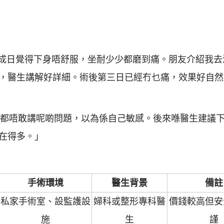
「以前成日覺得下身唔舒服，坐耐少少都磨到痛。朋友介紹我
，醫生講解好詳細。術後第三日已經冇乜痛，效果好自然
我以前都唔敢講呢啲問題，以為係自己敏感。後來喺醫生建議
在得多。」
手術環境
醫生背景
備註
私家手術室、設監護設
婦科或整形專科醫
價錢較高但安
施
生
謹