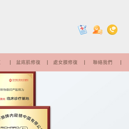
紅
盆底肌修復
處女膜修復
聯絡我們