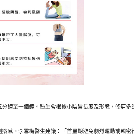
五分鐘至一個鐘。醫生會根據小陰唇長度及形態，修剪多
刺癢感。李雪梅醫生建議：「首星期避免劇烈運動或親密