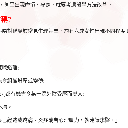
，甚至出現磨損、痛楚，就要考慮醫學方法改善。
稱?
唇唔對稱屬於常見生理差異，約有六成女性出現不同程度
嘅道理;
令組織增厚或變薄;
步)都有機會令某一邊外陰受壓而變大;
不均。
果已經造成疼痛、炎症或者心理壓力，就建議求醫。」