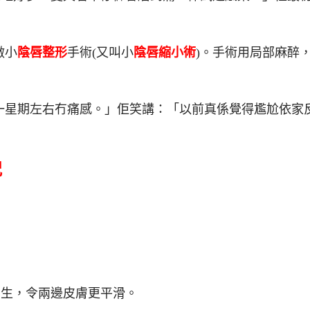
做小
陰唇整形
手術(又叫小
陰唇縮小術
)。手術用局部麻醉
一星期左右冇痛感。」佢笑講：「以前真係覺得尷尬依家
況
增生，令兩邊皮膚更平滑。