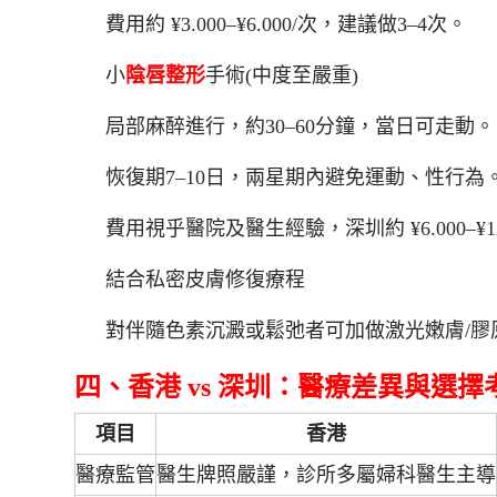
費用約 ¥3.000–¥6.000/次，建議做3–4次。
小
陰唇整形
手術(中度至嚴重)
局部麻醉進行，約30–60分鐘，當日可走動。
恢復期7–10日，兩星期內避免運動、性行為
費用視乎醫院及醫生經驗，深圳約 ¥6.000–¥12.000
結合私密皮膚修復療程
對伴隨色素沉澱或鬆弛者可加做激光嫩膚/膠
四、香港 vs 深圳：醫療差異與選擇
項目
香港
醫療監管
醫生牌照嚴謹，診所多屬婦科醫生主導