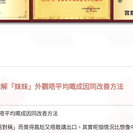
講解「妹妹」外觀唔平均嘅成因同改善方法
觀唔平均嘅成因同改善方法
唔對稱」而覺得尷尬又唔敢講出口。其實呢個情況比想像