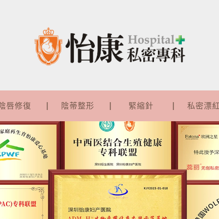
陰唇修復
陰蒂整形
緊縮針
私密漂