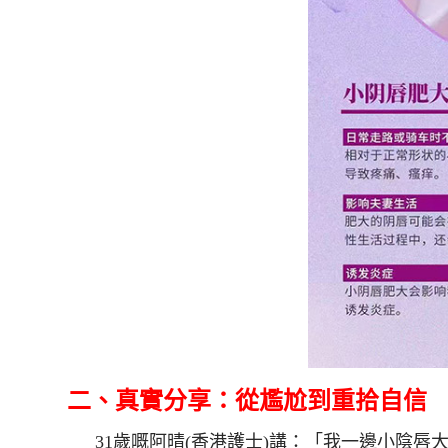
二、真實分享：從尷尬到重拾自信
31歲嘅阿晴(香港護士)講：「我一邊小陰