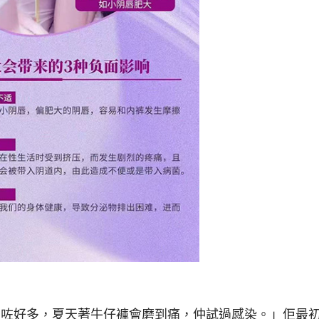
唇大咗好多，夏天著牛仔褲會磨到痛，仲試過感染。」佢最