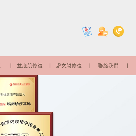
紅
盆底肌修復
處女膜修復
聯絡我們