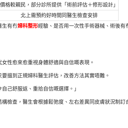
價格較親民，部分診所提供「術前評估＋修形設計」
北上需預約好時間同醫生檢查安排
醫生有冇
婦科整形
經驗、是否用一次性手術器械、術後有
代女性愈來愈重視身體舒適與自信嘅表現。
只要搵到正規婦科醫生評估，改善方法其實唔難。
令自己舒服返、重拾自信嘅選擇。」
結構檢查，醫生會根據鬆弛度、左右差異同皮膚狀況制訂