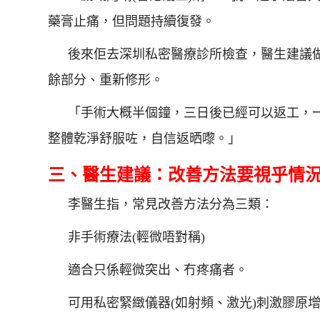
藥膏止痛，但問題持續復發。
後來佢去深圳私密醫療診所檢查，醫生建議
餘部分、重新修形。
「手術大概半個鐘，三日後已經可以返工，
整體乾淨舒服咗，自信返晒嚟。」
三、醫生建議：改善方法要視乎情
李醫生指，常見改善方法分為三類：
非手術療法(輕微唔對稱)
適合只係輕微突出、冇疼痛者。
可用私密緊緻儀器(如射頻、激光)刺激膠原