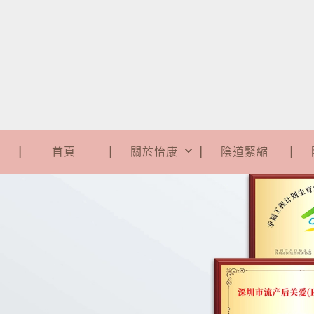
首頁
關於怡康
陰道緊縮