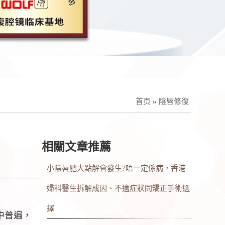
首页
»
陰唇修復
相關文章推薦
小陰唇肥大點解會發生?唔一定係病，香港
婦科醫生拆解成因、不適症狀同矯正手術選
擇
中普遍，