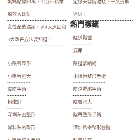
媽媽點慳$3萬？公立vs私家
定係美容院呃錢？一文拆解
療效大比拼
迷思！
熱門標籤
女性產後漏尿、這4大原因和
陰道鬆弛
5大改善方法要知道！
漏尿
小陰唇整形
陰道緊縮術
小陰唇肥大
小陰唇整形手術
縮陰手術
陰道緊縮手術
粉嫩針
陰唇肥大
深圳私密整形
陰蒂整形手術
婦科私密整形
深圳私密整形醫院