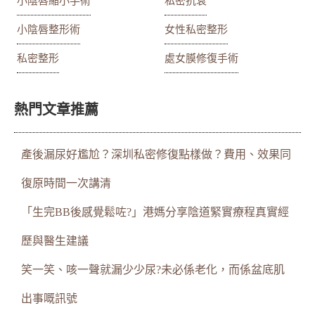
小陰唇縮小手術
私密抗衰
小陰唇整形術
女性私密整形
私密整形
處女膜修復手術
熱門文章推薦
產後漏尿好尷尬？深圳私密修復點樣做？費用、效果同
復原時間一次講清
「生完BB後感覺鬆咗?」港媽分享陰道緊實療程真實經
歷與醫生建議
笑一笑、咳一聲就漏少少尿?未必係老化，而係盆底肌
出事嘅訊號