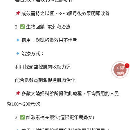
每日3次，每次10～15組動作
成效需持之以恆，3～6個月後效果明顯改善
2.
生物回饋+電刺激治療
適用：對凱格爾效果不佳者
治療方式：
11
利用探頭監控肌肉收縮力道
立即
預約
配合低頻電刺激促進肌肉活化
多數大陸婦科診所提供此療程，平均費用約人民
幣100～200元/次
3.
雌激素補充療法(僅限更年期婦女)