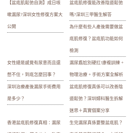
【盆底肌鬆弛自測】成日咳
盆底肌修復能改善陰道鬆弛
嗽漏尿?深圳女性修復方案大
嗎?深圳三甲醫生解答
公開
為什麼有些人產後需要做盆
底肌修復？盆底肌功能如何
檢測
女性總是感覺有尿意而且還
漏尿尷尬別硬扛!康複訓練 +
憋不住，到底怎麼回事？
物理治療 + 手術方案全解析
深圳治療產後漏尿手術費用
盆底肌修復真係可以改善陰
是多少？
道鬆弛？深圳婦科醫生拆解
迷思＋真實個案分享
香港盆底肌修復真相：漏尿
生完漏尿真係要整盆底肌？