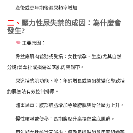
產後或更年期後漏尿頻率增加
二、
壓力性尿失禁的成因：為什麼會
發生?
主要原因：
骨盆底肌肉鬆弛或受損：女性懷孕、生產(尤其自然
分娩)會牽扯或損傷盆底肌肉與韌帶。
尿道括約肌功能下降：年齡增長或賀爾蒙變化導致括
約肌無法有效控制排尿。
體重過重：腹部脂肪增加導致膀胱與骨盆壓力上升。
慢性咳嗽或便秘：長期腹壓升高損傷盆底肌群。
更年期女性雌激素減少：導致尿道黏膜與周圍組織萎