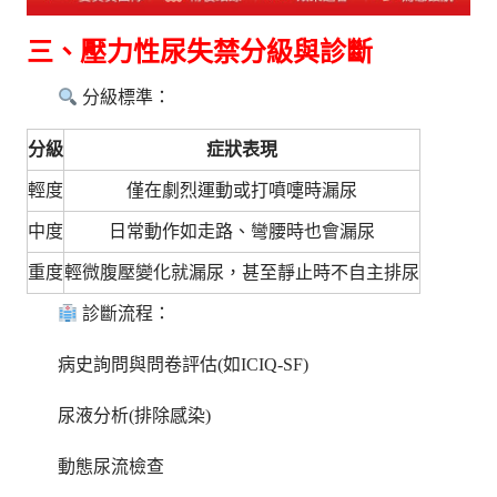
三、壓力性尿失禁分級與診斷
分級標準：
分級
症狀表現
輕度
僅在劇烈運動或打噴嚏時漏尿
中度
日常動作如走路、彎腰時也會漏尿
重度
輕微腹壓變化就漏尿，甚至靜止時不自主排尿
診斷流程：
病史詢問與問卷評估(如ICIQ-SF)
尿液分析(排除感染)
動態尿流檢查