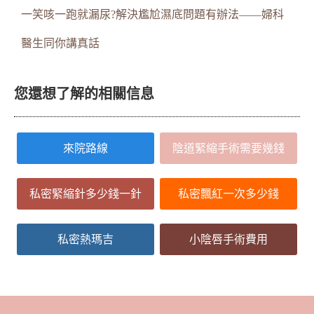
一笑咳一跑就漏尿?解決尷尬濕底問題有辦法——婦科
醫生同你講真話
您還想了解的相關信息
來院路線
陰道緊縮手術需要幾錢
私密緊縮針多少錢一針
私密飄紅一次多少錢
私密熱瑪吉
小陰唇手術費用