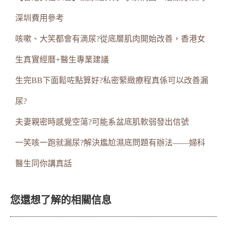
深圳費用參考
咳嗽、大笑都會有滴尿?從底層肌肉開始改善，香港女
生真實經曆+醫生專業建議
生完BB下面鬆咗點算好?私密緊緻療程真係可以改善漏
尿?
夫妻親密時感覺空蕩?可能系盆底肌軟弱發出信號
一笑咳一跑就漏尿?解決尷尬濕底問題有辦法——婦科
醫生同你講真話
您還想了解的相關信息