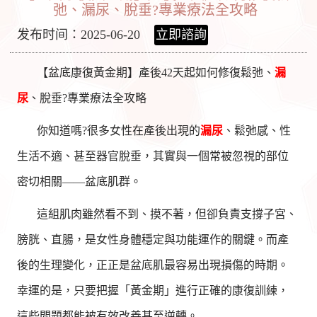
弛、漏尿、脫垂?專業療法全攻略
发布时间：2025-06-20
立即諮詢
【盆底康復黃金期】產後42天起如何修復鬆弛、
漏
尿
、脫垂?專業療法全攻略
你知道嗎?很多女性在產後出現的
漏尿
、鬆弛感、性
生活不適、甚至器官脫垂，其實與一個常被忽視的部位
密切相關——盆底肌群。
這組肌肉雖然看不到、摸不著，但卻負責支撐子宮、
膀胱、直腸，是女性身體穩定與功能運作的關鍵。而產
後的生理變化，正正是盆底肌最容易出現損傷的時期。
幸運的是，只要把握「黃金期」進行正確的康復訓練，
這些問題都能被有效改善甚至逆轉。