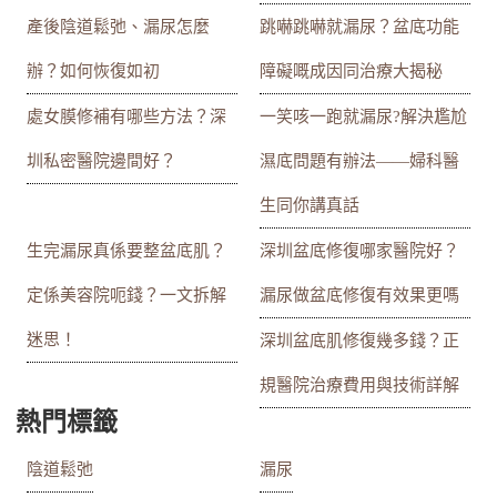
產後陰道鬆弛、漏尿怎麼
跳嚇跳嚇就漏尿？盆底功能
辦？如何恢復如初
障礙嘅成因同治療大揭秘
處女膜修補有哪些方法？深
一笑咳一跑就漏尿?解決尷尬
圳私密醫院邊間好？
濕底問題有辦法——婦科醫
生同你講真話
生完漏尿真係要整盆底肌？
深圳盆底修復哪家醫院好？
定係美容院呃錢？一文拆解
漏尿做盆底修復有效果更嗎
迷思！
深圳盆底肌修復幾多錢？正
規醫院治療費用與技術詳解
熱門標籤
陰道鬆弛
漏尿