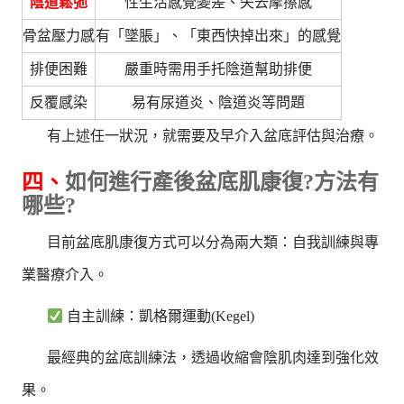
陰道鬆弛
性生活感覺變差、失去摩擦感
骨盆壓力感
有「墜脹」、「東西快掉出來」的感覺
排便困難
嚴重時需用手托陰道幫助排便
反覆感染
易有尿道炎、陰道炎等問題
有上述任一狀況，就需要及早介入盆底評估與治療。
四、
如何進行產後盆底肌康復?方法有
哪些?
目前盆底肌康復方式可以分為兩大類：自我訓練與專
業醫療介入。
自主訓練：凱格爾運動(Kegel)
最經典的盆底訓練法，透過收縮會陰肌肉達到強化效
果。