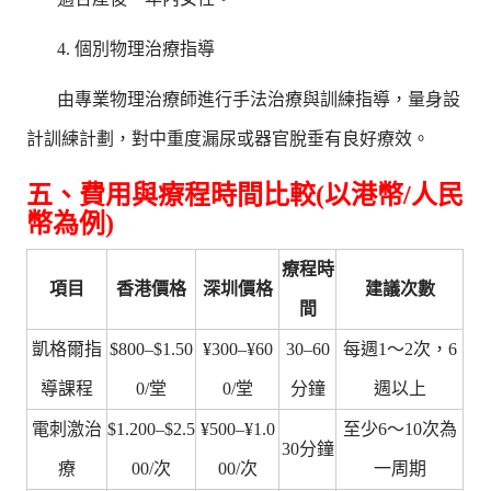
4. 個別物理治療指導
由專業物理治療師進行手法治療與訓練指導，量身設
計訓練計劃，對中重度漏尿或器官脫垂有良好療效。
五、費用與療程時間比較(以港幣/人民
幣為例)
療程時
項目
香港價格
深圳價格
建議次數
間
凱格爾指
$800–$1.50
¥300–¥60
30–60
每週1～2次，6
導課程
0/堂
0/堂
分鐘
週以上
電刺激治
$1.200–$2.5
¥500–¥1.0
至少6～10次為
30分鐘
療
00/次
00/次
一周期