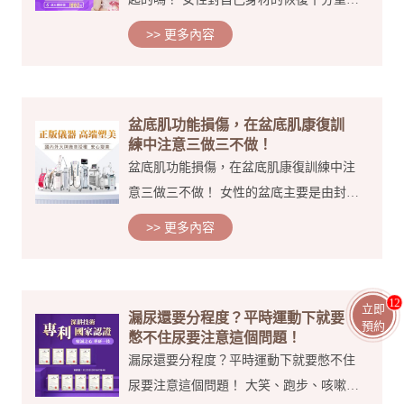
但對於由懷孕和分娩引起的 嚴重影響生活
>> 更多內容
質量甚至健康的 盆底損傷問題和產後盆底
康復 卻知之甚少—— 你有沒有跑著笑著
跳著就尿了...
盆底肌功能損傷，在盆底肌康復訓
練中注意三做三不做！
盆底肌功能損傷，在盆底肌康復訓練中注
意三做三不做！ 女性的盆底主要是由封閉
骨盆出口的肌肉和筋膜組成的，就像吊床
>> 更多內容
一樣，承托著膀胱、子宮、直腸等盆腔器
官，維持我們的排尿、排便、性生活等多
項生理功能。那如果...
11
立即
漏尿還要分程度？平時運動下就要
預約
憋不住尿要注意這個問題！
漏尿還要分程度？平時運動下就要憋不住
尿要注意這個問題！ 大笑、跑步、咳嗽、