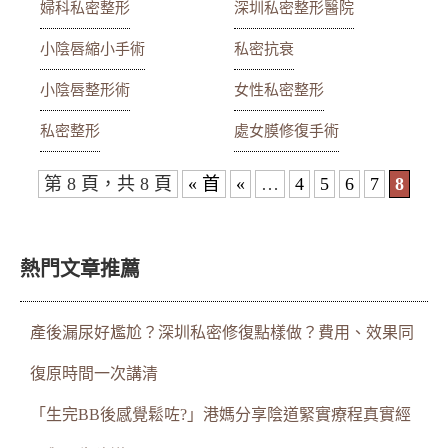
婦科私密整形
深圳私密整形醫院
小陰唇縮小手術
私密抗衰
小陰唇整形術
女性私密整形
私密整形
處女膜修復手術
第 8 頁，共 8 頁
« 首
«
…
4
5
6
7
8
熱門文章推薦
產後漏尿好尷尬？深圳私密修復點樣做？費用、效果同
復原時間一次講清
「生完BB後感覺鬆咗?」港媽分享陰道緊實療程真實經