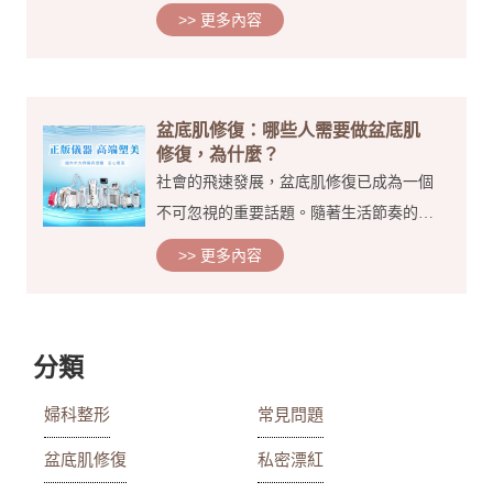
跳廣場舞要漏尿？簡直就是大寫的尷尬
>> 更多內容
啊，最近有很多姐妹在後台留言說平時笑
一下要漏尿、咳嗽一下要漏尿、做個運動
跑下步也要漏尿、竟然...
盆底肌修復：哪些人需要做盆底肌
修復，為什麼？
社會的飛速發展，盆底肌修復已成為一個
不可忽視的重要話題。隨著生活節奏的加
快和生育觀念的變化，越來越多的女性開
>> 更多內容
始關注並重視盆底健康。那麼，哪些人需
要做盆底肌修復？為什麼盆底肌修復如此
重要呢？ 什麼是盆底...
分類
婦科整形
常見問題
盆底肌修復
私密漂紅