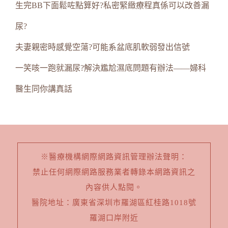
生完BB下面鬆咗點算好?私密緊緻療程真係可以改善漏
尿?
夫妻親密時感覺空蕩?可能系盆底肌軟弱發出信號
一笑咳一跑就漏尿?解決尷尬濕底問題有辦法——婦科
醫生同你講真話
※醫療機構網際網路資訊管理辦法聲明：
禁止任何網際網路服務業者轉錄本網路資訊之
內容供人點閱。
醫院地址：廣東省深圳市羅湖區紅桂路1018號
羅湖口岸附近