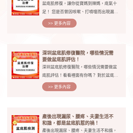
盆底肌修復，讓你從寶媽到辣媽，底氣十
足！ 您是否曾因咳嗽、打噴嚏而出現漏尿
的尷尬情況？ 是否在排便時感到困難，需
>> 更多內容
要費很大的勁？ 是否在性生活中遭遇過陰
道漏氣或疼痛的問題？ 這些都與盆底肌有
著千絲萬縷的...
深圳盆底肌修復醫院，哪些情況需
要做盆底肌評估！
深圳盆底肌修復醫院，哪些情況需要做盆
底肌評估！看看裡面有你嗎？ 對於盆底肌
檢查可能很多女性朋友都不是很清楚，平
>> 更多內容
時也沒有怎麼關注這方面，其實盆底肌如
果出現鬆弛的情況對女性朋友來說影響是
很大的，接下來我們...
產後出現漏尿、腰疼、夫妻生活不
和諧，都是盆底肌惹的禍！
產後出現漏尿、腰疼、夫妻生活不和諧，