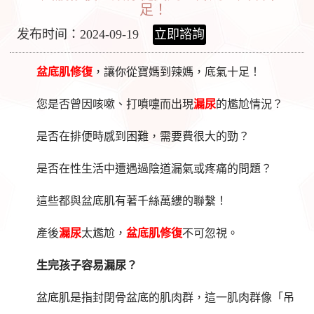
足！
发布时间：2024-09-19
立即諮詢
盆底肌修復
，讓你從寶媽到辣媽，底氣十足！
您是否曾因咳嗽、打噴嚏而出現
漏尿
的尷尬情況？
是否在排便時感到困難，需要費很大的勁？
是否在性生活中遭遇過陰道漏氣或疼痛的問題？
這些都與盆底肌有著千絲萬縷的聯繫！
產後
漏尿
太尷尬，
盆底肌修復
不可忽視。
生完孩子容易漏尿？
盆底肌是指封閉骨盆底的肌肉群，這一肌肉群像「吊