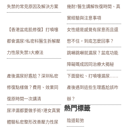
失禁的常見原因及解決方案
幾耐?醫生講解恢復時間、真
實經驗與注意事項
【香港盆底肌修復】打噴嚏
女性總是感覺有尿意而且還
都會漏尿?私密科醫生拆解壓
憋不住，到底怎麼回事？
力性尿失禁3大療法
跳嚇跳嚇就漏尿？盆底功能
障礙嘅成因同治療大揭秘
產後漏尿好尷尬？深圳私密
下面變松、打噴嚏漏尿……
修復點樣做？費用、效果同
產後遇到這些生理尷尬該咋
復原時間一次講清
辦？
熱門標籤
尿滲漏都要做手術?港女真實
陰道鬆弛
體驗私密整形改善壓力性尿