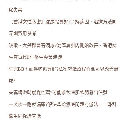
尿失禁
【香港女性私密】漏尿點算好?了解病因、治療方法同
深圳費用參考
咳嗽、大笑都會有滴尿?從底層肌肉開始改善，香港女
生真實經曆+醫生專業建議
生完BB下面鬆咗點算好?私密緊緻療程真係可以改善漏
尿?
夫妻親密時感覺空蕩?可能系盆底肌軟弱發出信號
一笑咳一跑就漏尿?解決尷尬濕底問題有辦法——婦科
醫生同你講真話