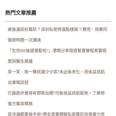
熱門文章推薦
產後漏尿好尷尬？深圳私密修復點樣做？費用、效果同
復原時間一次講清
「生完BB後感覺鬆咗?」港媽分享陰道緊實療程真實經
歷與醫生建議
笑一笑、咳一聲就漏少少尿?未必係老化，而係盆底肌
出事嘅訊號
行路跑步覺得有野跌出嚟?可能係盆底肌鬆弛，了解修
復方案與價格
尿滲漏都要做手術?港女真實體驗私密整形改善壓力性