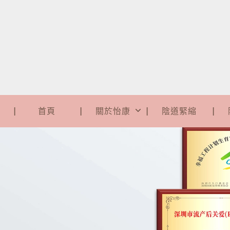
首頁
關於怡康
陰道緊縮