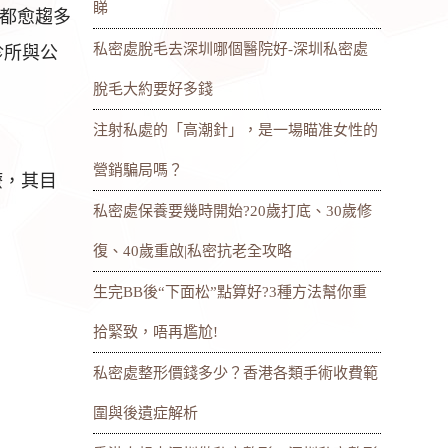
睇
都愈趨多
私密處脫毛去深圳哪個醫院好-深圳私密處
診所與公
脫毛大約要好多錢
注射私處的「高潮針」，是一場瞄准女性的
營銷騙局嗎？
療，其目
私密處保養要幾時開始?20歲打底、30歲修
復、40歲重啟|私密抗老全攻略
生完BB後“下面松”點算好?3種方法幫你重
拾緊致，唔再尷尬!
私密處整形價錢多少？香港各類手術收費範
圍與後遺症解析