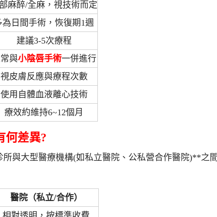
部麻醉/全麻，視技術而定
多為日間手術，恢復期1週
建議3-5次療程
通常與
小陰唇手術
一併進行
視皮膚反應與療程次數
使用自體血液離心技術
療效約維持6~12個月
有何差異?
診所與大型醫療機構(如私立醫院、公私營合作醫院)**之
醫院（私立/合作）
相對透明，按標準收費