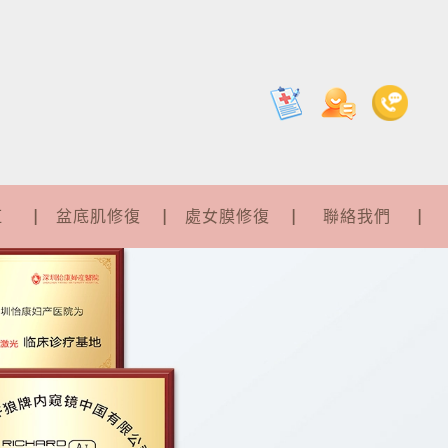
紅
盆底肌修復
處女膜修復
聯絡我們