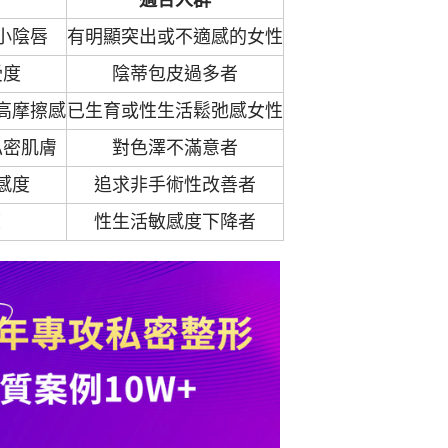
適合人群
小陰唇
有明顯突出或不適感的女性
受度
陰蒂包皮過多者
高摩擦感
已生育或性生活鬆弛感女性
私密肌膚
對色澤不滿意者
感度
追求非手術性改善者
度
性生活敏感度下降者