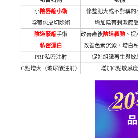
項目名稱
功能
小
陰唇縮小術
修整肥大或不對稱的
陰蒂包皮切除術
增加陰蒂刺激感
陰道緊縮
手術
改善產後
陰道鬆弛
、提
私密漂白
改善色素沉澱，增白
PRP私密注射
促進組織再生與敏
G點增大（玻尿酸注射）
增加G點敏感