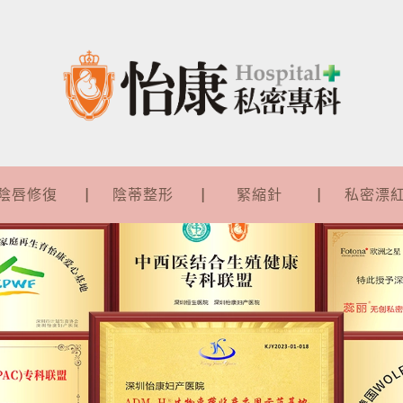
陰唇修復
陰蒂整形
緊縮針
私密漂