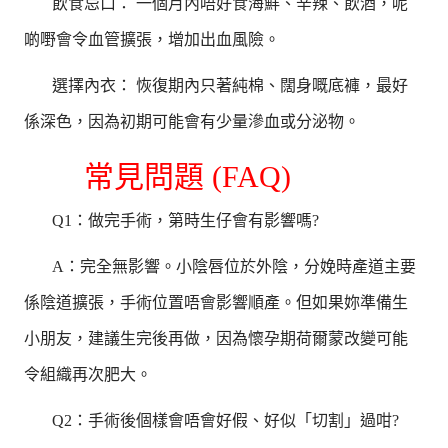
飲食忌口： 一個月內唔好食海鮮、辛辣、飲酒，呢
啲嘢會令血管擴張，增加出血風險。
選擇內衣： 恢復期內只著純棉、闊身嘅底褲，最好
係深色，因為初期可能會有少量滲血或分泌物。
常見問題 (FAQ)
Q1：做完手術，第時生仔會有影響嗎?
A：完全無影響。小陰唇位於外陰，分娩時產道主要
係陰道擴張，手術位置唔會影響順產。但如果妳準備生
小朋友，建議生完後再做，因為懷孕期荷爾蒙改變可能
令組織再次肥大。
Q2：手術後個樣會唔會好假、好似「切割」過咁?