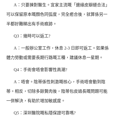
A：只要揀對醫生。宜家主流嘅「邊緣皮瓣縫合法」
可以保留原本嘅顏色同弧度，完全癒合後，就算係另一
半都好難睇出有手術痕跡。
Q3：幾時可以返工?
A：一般辦公室工作，休息 2-3 日即可返工。如果係
體力勞動或需要長期行路嘅工種，建議休息一星期。
Q4：手術會唔會影響性高潮?
A：唔會。陰蒂係性刺激嘅核心，手術唔會動到陰
蒂。相反，切除多餘贅肉後，陰蒂包皮過長嘅問題可能
一併解決，有助於增加敏感度。
Q5：深圳醫院嘅私隱保證可靠嗎?