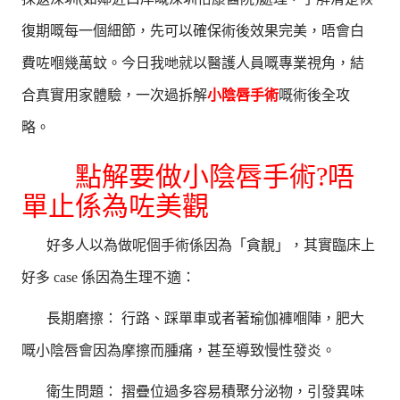
復期嘅每一個細節，先可以確保術後效果完美，唔會白
費咗嗰幾萬蚊。今日我哋就以醫護人員嘅專業視角，結
合真實用家體驗，一次過拆解
小陰唇手術
嘅術後全攻
略。
點解要做小陰唇手術?唔
單止係為咗美觀
好多人以為做呢個手術係因為「貪靚」，其實臨床上
好多 case 係因為生理不適：
長期磨擦： 行路、踩單車或者著瑜伽褲嗰陣，肥大
嘅小陰唇會因為摩擦而腫痛，甚至導致慢性發炎。
衛生問題： 摺疊位過多容易積聚分泌物，引發異味