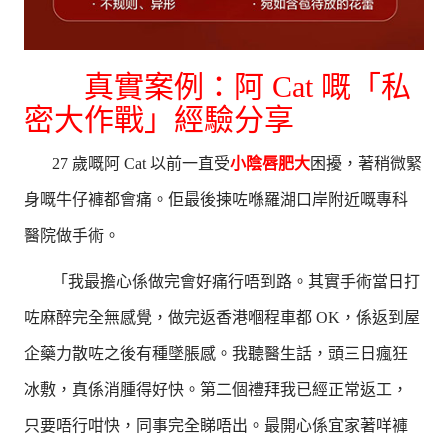
真實案例：阿 Cat 嘅「私
密大作戰」經驗分享
27 歲嘅阿 Cat 以前一直受
小
陰唇肥大
困擾，著稍微緊
身嘅牛仔褲都會痛。佢最後揀咗喺羅湖口岸附近嘅專科
醫院做手術。
「我最擔心係做完會好痛行唔到路。其實手術當日打
咗麻醉完全無感覺，做完返香港嗰程車都 OK，係返到屋
企藥力散咗之後有種墜脹感。我聽醫生話，頭三日瘋狂
冰敷，真係消腫得好快。第二個禮拜我已經正常返工，
只要唔行咁快，同事完全睇唔出。最開心係宜家著咩褲