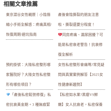
相關文章推薦
東京澀谷女性親歷｜小陰唇
產後會陰撕裂的朋友注意
縮小手術全解惑：疼痛真相/
啦，撕裂還要分程度！
恢復周期/避坑指南
同房疼痛、漏尿困擾？可
能是私密衰老警告！抗衰修
復全解析
預約掛號：大陸私密整形哪
女性私密整形會痛嗎?常見疑
家醫院好？大陸女性私密整
問與真實案例解答【2025女
形有哪些項目？
性健康新趨勢】
「產後私密鬆弛修復」私
【私密如水果?黑瘪VS鮮
密抗衰黃金期 + 3 種無痕緊
嫩】女人抗衰老，私密保養