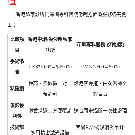
值
香港私家診所同深圳專科醫院喺呢方面嘅服務各有側
重：
比較項
香港中環/尖沙咀私家
深圳專科醫院 (如怡康)
目
診所
手術收
HK$25.000 – $45.000
RMB 3.500 – 6.000
費
極高，多數係一對一
設港客專道，由女醫師全
私隱度
預約制
程負責
覆診便
喺香港返工方便覆診
適合周末過關一次性處理
利性
技術設
套餐包含術後消炎吊針/
多用精密激光設備