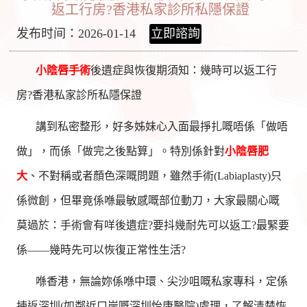
返工行房?香港私家診所私隱保證
发布时间：2026-01-14
立即諮詢
小陰唇手術
後遺症與恢復期須知：幾時可以返工行
房?香港私家診所私隱保證
講到私密整形，好多姊妹心入面最掙扎嘅唔係「做唔
做」，而係「做完之後點算」。特別係針對
小
陰唇肥
大
、不對稱或者顏色深嘅問題，雖然手術(Labiaplasty)只
係微創，但畢竟係喺最敏感嘅部位動刀，大家最關心嘅
莫過於：手術會有咩後遺症?要抖幾耐先可以返工?最緊要
係——幾時先可以恢復正常性生活?
喺香港，無論妳係喺中環、尖沙咀嘅私家專科，定係
揀返深圳(如鄰近口岸嘅深圳怡康醫院)處理，了解清楚恢