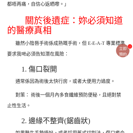
都唔再痛，自信心返晒嚟。」
關於後遺症：妳必須知道
的醫療真相
雖然小陰唇手術係成熟嘅手術，但 E-E-A-T 專業標準
11
立即
要求我哋必須告知潛在風險：
預約
1. 傷口裂開
通常係因為術後太快行房，或者大便用力過度。
對策： 術後一個月內多食纖維預防便秘，且絕對禁
止性生活。
2. 邊緣不整齊(鋸齒狀)
如果醫生手勢唔好，或者採用舊式切割法，傷口癒合