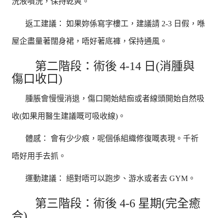
洗液噴洗，保持乾爽。
返工建議： 如果妳係寫字樓工，建議請 2-3 日假，喺
屋企盡量著闊身裙，唔好著底褲，保持通風。
第二階段：術後 4-14 日(消腫與
傷口收口)
腫脹會慢慢消退，傷口開始結痂或者線頭開始自然吸
收(如果用醫生建議嘅可吸收線)。
體感： 會有少少痕，呢個係組織修復嘅表現。千祈
唔好用手去抓。
運動建議： 絕對唔可以跑步、游水或者去 GYM。
第三階段：術後 4-6 星期(完全癒
合)