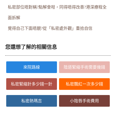
私密部位唔對稱?點解會咁，同得唔得改善?港深療程全
面拆解
覺得自己下面唔靚?從「私密處外觀」重拾自信
您還想了解的相關信息
來院路線
陰道緊縮手術需要幾錢
私密緊縮針多少錢一針
私密飄紅一次多少錢
私密熱瑪吉
小陰唇手術費用