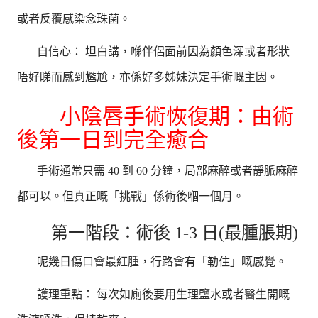
或者反覆感染念珠菌。
自信心： 坦白講，喺伴侶面前因為顏色深或者形狀
唔好睇而感到尷尬，亦係好多姊妹決定手術嘅主因。
小陰唇手術恢復期：由術
後第一日到完全癒合
手術通常只需 40 到 60 分鐘，局部麻醉或者靜脈麻醉
都可以。但真正嘅「挑戰」係術後嗰一個月。
第一階段：術後 1-3 日(最腫脹期)
呢幾日傷口會最紅腫，行路會有「勒住」嘅感覺。
護理重點： 每次如廁後要用生理鹽水或者醫生開嘅