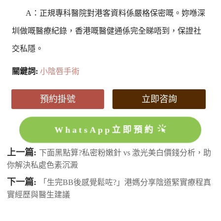
A：正規專科醫院對港客資料係嚴格保密嘅。妳喺深
圳做嘅醫療紀錄，香港嘅醫健通係完全睇唔到，保證社
交私隱。
關鍵詞:
小陰唇手術
預約掛號
立即咨詢
WhatsApp立即預約
上一篇:
下面黑點算?私密粉嫩針 vs 激光美白價錢分析，助
你解決私處色素沉澱
下一篇:
「生完BB後感覺鬆咗?」港媽分享陰道緊實療程真
實經歷與醫生建議