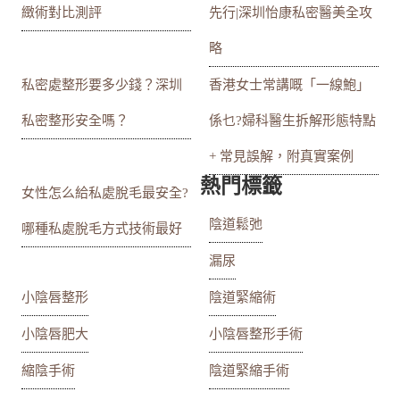
緻術對比測評
先行|深圳怡康私密醫美全攻
略
私密處整形要多少錢？深圳
香港女士常講嘅「一線鮑」
私密整形安全嗎？
係乜?婦科醫生拆解形態特點
+ 常見誤解，附真實案例
熱門標籤
女性怎么給私處脫毛最安全?
陰道鬆弛
哪種私處脫毛方式技術最好
漏尿
小陰唇整形
陰道緊縮術
小陰唇肥大
小陰唇整形手術
縮陰手術
陰道緊縮手術