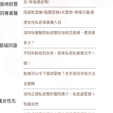
全?有後遺症嗎?
我哋就整
陰道乾澀痛?黏膜受損4大警號+修複方案|香
同專業醫
港女性私密保養懶人包
深圳怡康醫院私密整形技術怎麼樣，費用是
多少？
緊縮同雷
不同年齡段的女性，原來私密抗衰做法不一
樣！
點樣可以令下面收緊啲？非手術同手術方法
全面睇
深圳正規私密整形醫院推介｜私密處緊致＋
議女性先
恢複自然