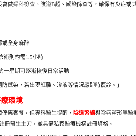
般會做
婦科檢查
、陰道B超、感染篩查等，確保冇炎症或
部或全身麻醉
術則約需1.5小時
約一星期可逐漸恢復日常活動
同防感染，若出現紅腫、滲液等情況應即時覆診。」
醫療環境
境優惠套餐，但專科醫生提醒，
陰道緊縮
與陰唇整形屬醫
註冊醫生主刀，並具備私家醫療機構註冊資格。