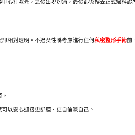
容中心打激光，之後出現灼痛，最後都係轉去正式婦科診
錢資訊相對透明。不過女性喺考慮進行任何
私密整形手術
前
康。
就可以安心迎接更舒適、更自信嘅自己。