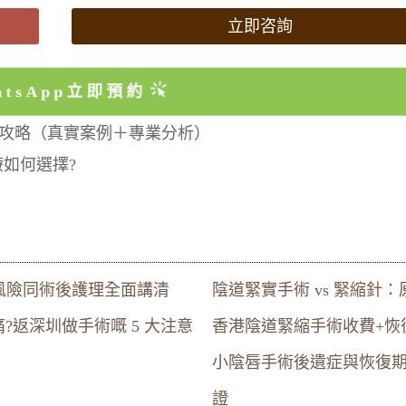
立即咨詢
atsApp立即預約
攻略（真實案例＋專業分析）
如何選擇?
風險同術後護理全面講清
陰道緊實手術 vs 緊縮針
?返深圳做手術嘅 5 大注意
香港陰道緊縮手術收費+恢
小陰唇手術後遺症與恢復期
證