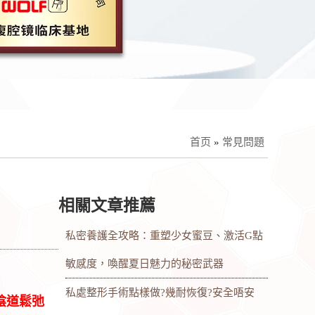
首页
»
常見問題
相關文章推薦
私密養護全攻略：重塑少女蜜豆、激活G點
敏感度，喚醒夏日魅力的秘密武器
私處整形手術點樣做?幾耐恢復?安全唔安
陰道鬆弛