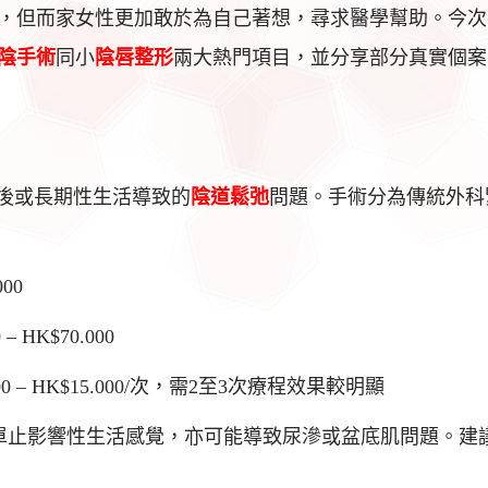
，但而家女性更加敢於為自己著想，尋求醫學幫助。今次
陰手術
同小
陰唇整形
兩大熱門項目，並分享部分真實個案
主要針對產後或長期性生活導致的
陰道鬆弛
問題。手術分為傳統外科
00
HK$70.000
 – HK$15.000/次，需2至3次療程效果較明顯
單止影響性生活感覺，亦可能導致尿滲或盆底肌問題。建