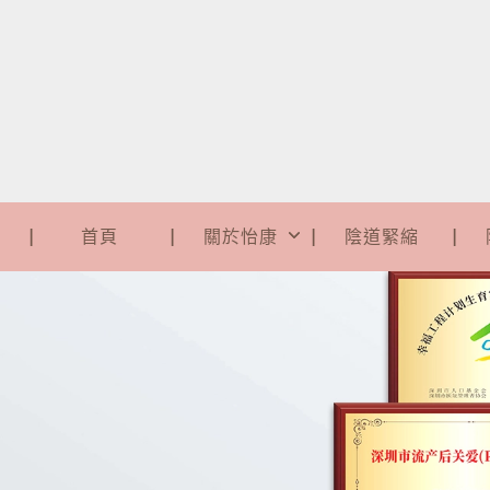
首頁
關於怡康
陰道緊縮