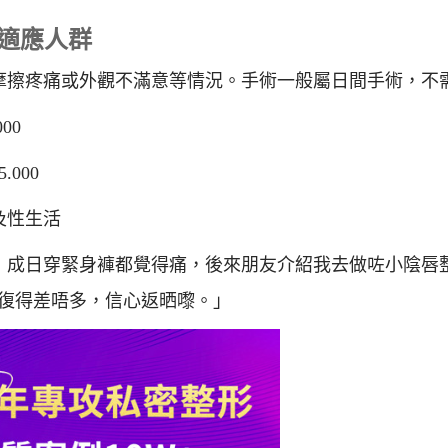
價錢與適應人群
摩擦疼痛或外觀不滿意等情況。手術一般屬日間手術，不
00
.000
及性生活
，成日穿緊身褲都覺得痛，後來朋友介紹我去做咗小陰唇
復得差唔多，信心返晒嚟。」