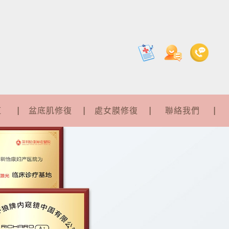
紅
盆底肌修復
處女膜修復
聯絡我們