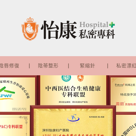
陰唇修復
陰蒂整形
緊縮針
私密漂