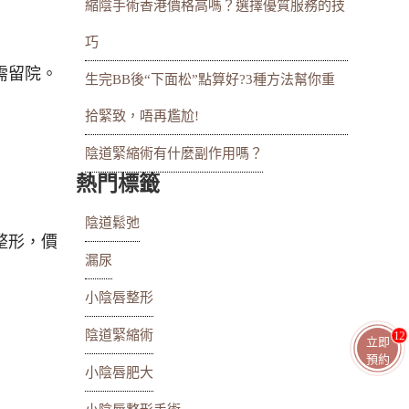
縮陰手術香港價格高嗎？選擇優質服務的技
巧
需留院。
生完BB後“下面松”點算好?3種方法幫你重
拾緊致，唔再尷尬!
陰道緊縮術有什麼副作用嗎？
熱門標籤
陰道鬆弛
整形，價
漏尿
小陰唇整形
陰道緊縮術
13
立即
預約
小陰唇肥大