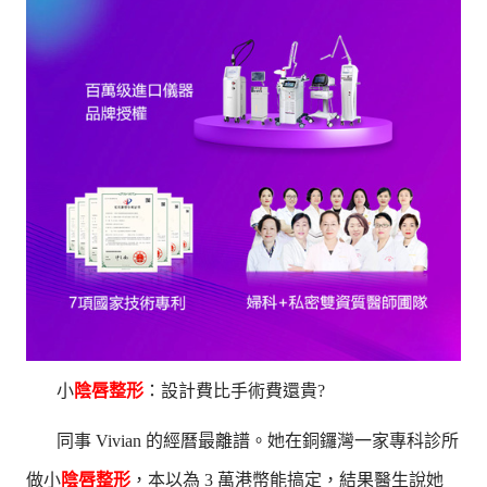
小
陰唇整形
：設計費比手術費還貴?
同事 Vivian 的經曆最離譜。她在銅鑼灣一家專科診所
做小
陰唇整形
，本以為 3 萬港幣能搞定，結果醫生說她