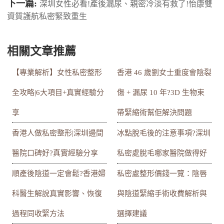
下一篇:
深圳女性必看!產後漏尿、親密冷淡有救了!怡康雙
資質護航私密緊致重生
相關文章推薦
【專業解析】女性私密整形
香港 46 歲劉女士重度會陰裂
全攻略|6大項目+真實經驗分
傷 + 漏尿 10 年?3D 生物束
享
帶緊縮術幫佢解決問題
香港人做私密整形|深圳邊間
冰點脫毛後的注意事項?深圳
醫院口碑好?真實經驗分享
私密處脫毛哪家醫院做得好
順產後陰道一定會鬆?香港婦
私密處整形價錢一覽：陰唇
科醫生解說真實影響、恢復
與陰道緊縮手術收費解析與
過程同收緊方法
選擇建議