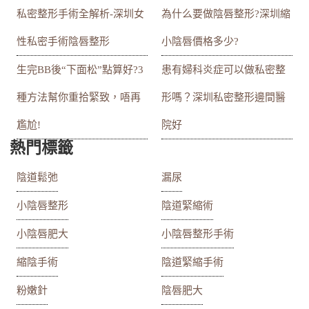
私密整形手術全解析-深圳女
為什么要做陰唇整形?深圳縮
性私密手術陰唇整形
小陰唇價格多少?
生完BB後“下面松”點算好?3
患有婦科炎症可以做私密整
種方法幫你重拾緊致，唔再
形嗎？深圳私密整形邊間醫
尷尬!
院好
熱門標籤
陰道鬆弛
漏尿
小陰唇整形
陰道緊縮術
小陰唇肥大
小陰唇整形手術
縮陰手術
陰道緊縮手術
粉嫩針
陰唇肥大