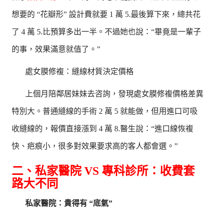
想要的 “花瓣形” 設計費就要 1 萬 5.最後算下來，總共花
了 4 萬 5.比預算多出一半。不過她也說：“畢竟是一輩子
的事，效果滿意就值了。”
處女膜修複：縫線材質決定價格
上個月陪鄰居妹妹去咨詢，發現處女膜修複價格差異
特別大。普通縫線的手術 2 萬 5 就能做，但用進口可吸
收縫線的，報價直接漲到 4 萬 8.醫生說：“進口線恢複
快、疤痕小，很多對效果要求高的客人都會選。”
二、私家醫院 VS 專科診所：收費套
路大不同
私家醫院：貴得有 “底氣”