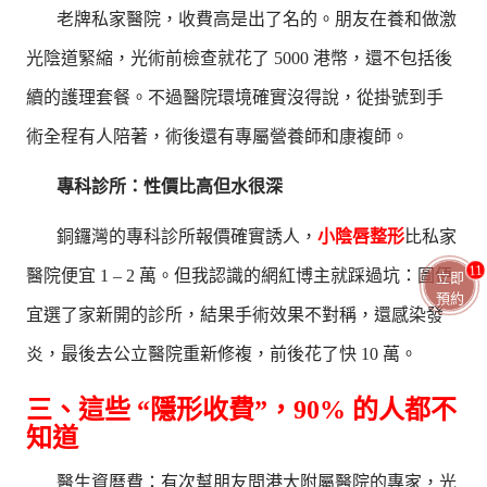
老牌私家醫院，收費高是出了名的。朋友在養和做激
光陰道緊縮，光術前檢查就花了 5000 港幣，還不包括後
續的護理套餐。不過醫院環境確實沒得說，從掛號到手
術全程有人陪著，術後還有專屬營養師和康複師。
專科診所：性價比高但水很深
銅鑼灣的專科診所報價確實誘人，
小陰唇整形
比私家
11
醫院便宜 1 – 2 萬。但我認識的網紅博主就踩過坑：圖便
立即
預約
宜選了家新開的診所，結果手術效果不對稱，還感染發
炎，最後去公立醫院重新修複，前後花了快 10 萬。
三、這些 “隱形收費”，90% 的人都不
知道
醫生資曆費：有次幫朋友問港大附屬醫院的專家，光