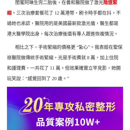
閨蜜阿琳生完二胎後，在養和醫院做了激光
陰道緊
縮
。三次治療套餐花了 12 萬港幣，刷卡時手都在抖。不
過她也承認，醫院用的是美國最新款激光儀，醫生都是
港大醫學院出身，每次治療後還有專人跟進恢複情況。
相比之下，手術緊縮的價格更 “紮心”。我表姐在聖保
祿醫院做傳統手術緊縮，光是手術費就 8 萬，加上住院
和護理費，一共花了 11 萬。但效果確實立竿見影，她開
玩笑說：“感覺回到了 20 歲。”