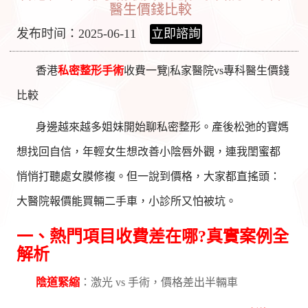
醫生價錢比較
发布时间：2025-06-11
立即諮詢
香港
私密整形手術
收費一覽|私家醫院vs專科醫生價錢
比較
身邊越來越多姐妹開始聊私密整形。產後松弛的寶媽
想找回自信，年輕女生想改善小陰唇外觀，連我閨蜜都
悄悄打聽處女膜修複。但一說到價格，大家都直搖頭：
大醫院報價能買輛二手車，小診所又怕被坑。
一、熱門項目收費差在哪?真實案例全
解析
陰道緊縮
：激光 vs 手術，價格差出半輛車