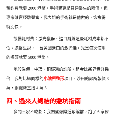
預約費就要 2000 港幣，手術費更是普通醫生的兩倍。但
專家確實經驗豐富，我表姐的手術就是他做的，恢複得
特別快。
設備耗材費：激光儀器、進口縫線這些耗材成本都不
低。聽醫生說，一台美國進口的激光儀，光是每次使用
的探頭就要 5000 港幣。
地段溢價：中環、銅鑼灣的診所，租金比新界貴好幾
倍。我對比過同樣的
小陰唇整形
項目，沙田的診所報價 3
萬，銅鑼灣直接 4 萬 5.
四、過來人總結的避坑指南
多問三家不吃虧：我閨蜜做陰道緊縮前，跑了 6 家醫