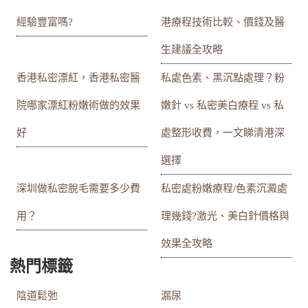
經驗豐富嗎?
港療程技術比較、價錢及醫
生建議全攻略
香港私密漂紅，香港私密醫
私處色素、黑沉點處理？粉
院哪家漂紅粉嫩術做的效果
嫩針 vs 私密美白療程 vs 私
好
處整形收費，一文睇清港深
選擇
深圳做私密脫毛需要多少費
私密處粉嫩療程/色素沉澱處
用？
理幾錢?激光、美白針價格與
效果全攻略
熱門標籤
陰道鬆弛
漏尿