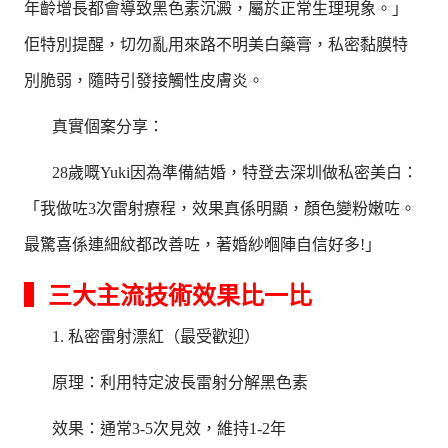
年齡增長都會導致黑色素沉澱，屬於正常生理現象。」
佢特別提醒，切勿亂用來路不明美白藥膏，私密黏膜特
別脆弱，隨時引發接觸性皮膚炎。
真實個案分享：
28歲嘅Yuki因為準備結婚，特登去深圳做私密美白：
「我做咗3次雷射療程，效果真係明顯，顏色變粉嫩咗。
最驚喜係連細紋都改善咗，著婚紗嗰陣自信好多!」
▍三大主流技術效果比一比
1. 私密雷射漂紅（最受歡迎）
原理：利用特定波長雷射分解黑色素
效果：通常3-5次見效，維持1-2年