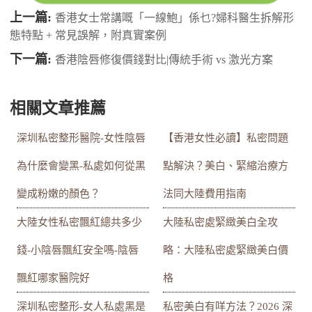
上一篇:
香港女士常講嘅「一線鮑」係乜?婦科醫生拆解形
態特點 + 常見誤解，附真實案例
下一篇:
香港陰唇修復價錢對比|傳統手術 vs 激光方案
相關文章推薦
深圳私密整形醫院-女性陰唇
【香港女性必讀】私密問題
為什麼會變黑-私處如何從黑
點解決？美白、緊縮治療方
變成粉嫩的顏色？
法同大陸費用指南
大陸女性私密飄紅總共多少
大陸私密處緊緻美白全攻
錢-小陰唇飄紅安全嗎-陰唇
略：大陸私密處緊緻美白價
飄紅哪家醫院好
格
深圳私密整形-女人私處黑是
私密美白有咩方法？2026 深