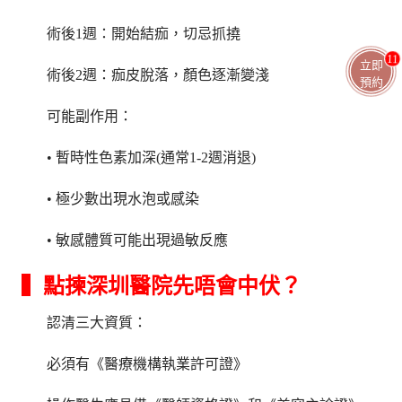
術後1週：開始結痂，切忌抓撓
11
立即
術後2週：痂皮脫落，顏色逐漸變淺
預約
可能副作用：
• 暫時性色素加深(通常1-2週消退)
• 極少數出現水泡或感染
• 敏感體質可能出現過敏反應
▍點揀深圳醫院先唔會中伏？
認清三大資質：
必須有《醫療機構執業許可證》