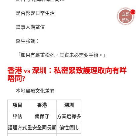
13
是否影響日常生活
立即
預約
當事人期望值
醫生強調：
「如果冇嚴重松弛，其實未必需要手術。」
香港 vs 深圳：私密緊致護理取向有咩
唔同?
本地醫療文化差異
項目
香港
深圳
評估
偏保守
方案選擇多
護理方式
重安全同長期
偏性價比