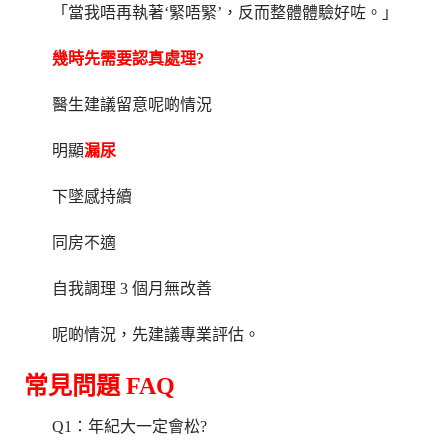
「當我唔再執著‘緊唔緊’，反而整體體驗好咗。」
幾時先需要認真處理?
醫生建議留意呢啲情況
明顯
漏尿
下墜感持續
同房不適
自我調理 3 個月無改善
呢啲情況，先建議專業評估。
常見問題 FAQ
Q1：年紀大一定會松?