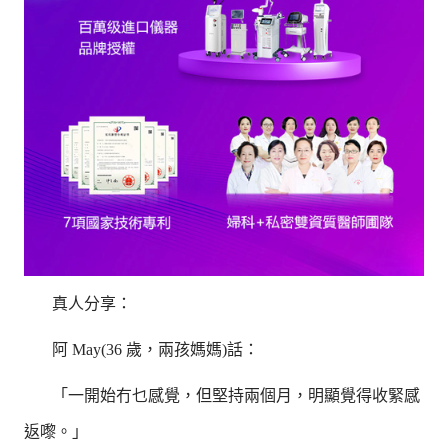
真人分享：
阿 May(36 歲，兩孩媽媽)話：
「一開始冇乜感覺，但堅持兩個月，明顯覺得收緊感
返嚟。」