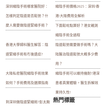
深圳縮陰手術哪家醫院好：
縮陰手術價格2025：深圳/香
怎樣判定陰道是否鬆弛？什
港/大陸費用全解析
麼人需要做陰道緊縮手術？
下面鬆咗點算好？港女親測
縮陰手術全過程
香港大學婦科醫生解答：陰
陰道鬆弛需要做手術嗎？大
道緊縮手術有冇後遺症?
陆醫治陰道鬆弛大概多少費
用？
大陸私密醫院縮陰手術效果
縮陰手術可以維持幾耐?港深
如何？手術費用及選擇指南
患者真實體驗 + 醫生拆解效
果持久性!
熱門標籤
到深圳做陰道緊縮術?彭太颱