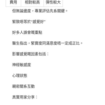
費用
相對較高
彈性較大
但無論邊度，專業評估先系關鍵。
緊致唔等於“感覺好”
好多人誤會嘅重點
醫生指出，緊實度同滿意度唔一定成正比。
影響感覺嘅因素包括：
神經敏感度
心理狀態
親密關系互動
真實用家分享：