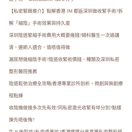
【私密緊緻推介】點解香港 JM 都返深圳做收緊手術?拆
解「縮陰」手術效果與持久度
深圳陰道緊縮手術費用大概要幾錢?婦科醫生一次過講
清，邊啲人適合、值唔值得做
漏尿想做縮陰手術?陰道收緊術價錢、種類及深圳私密
整形醫院推薦
陰道鬆弛治療全攻略|香港專業診所剖析，微創與無創療
程點揀
收陰機做幾多次先有效?同私密激光收緊有咩分別?點樣
揀先唔後悔?
生 B 後鬆咗?私密處黑咗?香港媽媽分享真實私密整形經