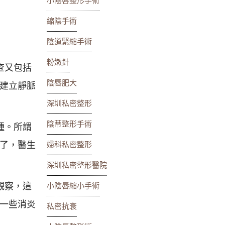
小陰唇整形手術
縮陰手術
陰道緊縮手術
粉嫩針
查又包括
陰唇肥大
建立靜脈
深圳私密整形
陰蒂整形手術
種。所謂
了，醫生
婦科私密整形
深圳私密整形醫院
觀察，這
小陰唇縮小手術
一些消炎
私密抗衰