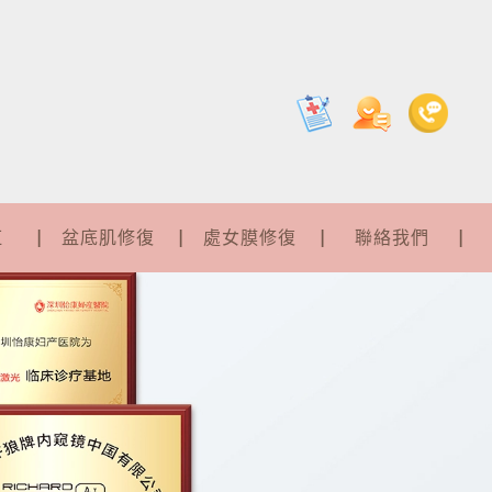
紅
盆底肌修復
處女膜修復
聯絡我們