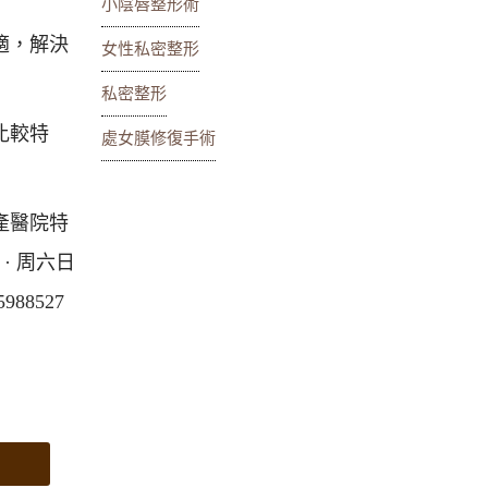
小陰唇整形術
適，解決
女性私密整形
私密整形
比較特
處女膜修復手術
產醫院特
 ‎周六日
8527