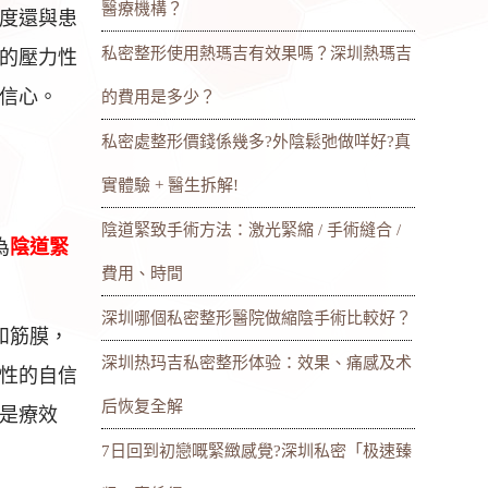
醫療機構？
度還與患
私密整形使用熱瑪吉有效果嗎？深圳熱瑪吉
的壓力性
信心。
的費用是多少？
私密處整形價錢係幾多?外陰鬆弛做咩好?真
實體驗 + 醫生拆解!
陰道緊致手術方法：激光緊縮 / 手術縫合 /
為
陰道緊
費用、時間
深圳哪個私密整形醫院做縮陰手術比較好？
和筋膜，
深圳热玛吉私密整形体验：效果、痛感及术
性的自信
后恢复全解
是療效
7日回到初戀嘅緊緻感覺?深圳私密「极速臻