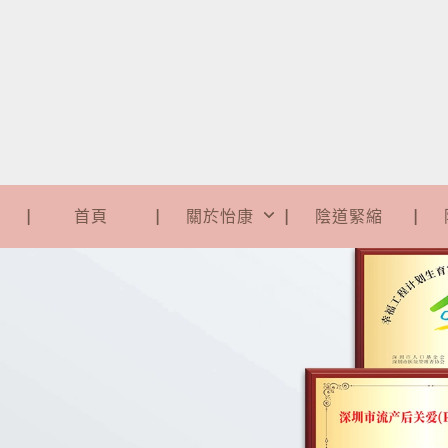
首頁
關於怡康
陰道緊縮