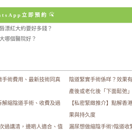
atsApp立即預約
唇漂紅大約要好多錢？
大哪個醫院好？
緻手術費用、最新技術同真
陰道緊實手術係咩？效果
產後或老化後「下面鬆弛
拆解縮陰道手術、收費及過
【私密緊緻推介】點解香港
果與持久度
一次過講清，邊啲人適合、值
漏尿想做縮陰手術?陰道收