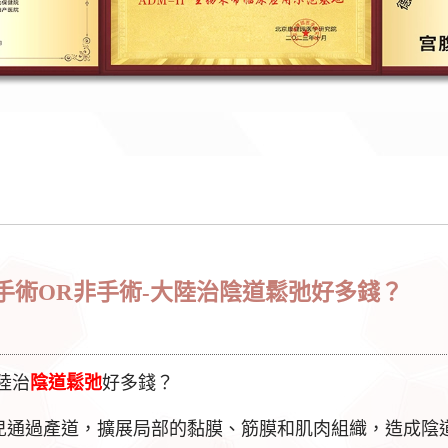
 手術OR非手術-大陸治陰道鬆弛好多錢？
陸治
陰道鬆弛
好多錢？
兒通過產道，擴展局部的黏膜、筋膜和肌肉組織，造成陰