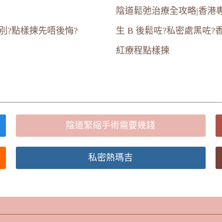
陰道鬆弛治療全攻略|香港
別?點樣揀先唔後悔?
生 B 後鬆咗?私密處黑
紅療程點樣揀
陰道緊縮手術需要幾錢
私密熱瑪吉