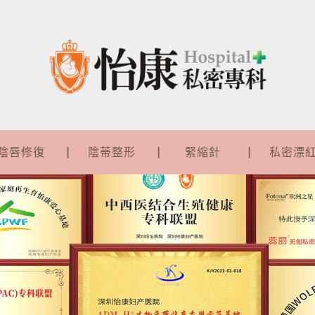
陰唇修復
陰蒂整形
緊縮針
私密漂