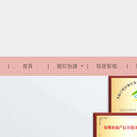
首頁
關於怡康
陰道緊縮