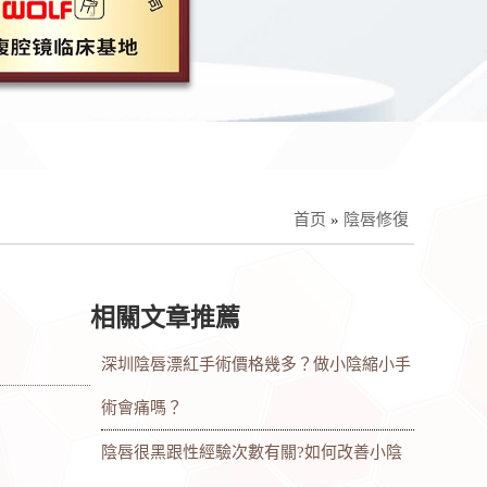
首页
»
陰唇修復
相關文章推薦
深圳陰唇漂紅手術價格幾多？做小陰縮小手
術會痛嗎？
陰唇很黑跟性經驗次數有關?如何改善小陰