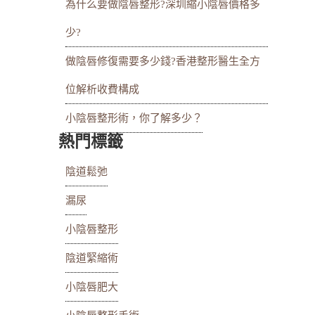
為什么要做陰唇整形?深圳縮小陰唇價格多
少?
做陰唇修復需要多少錢?香港整形醫生全方
位解析收費構成
小陰唇整形術，你了解多少？
熱門標籤
陰道鬆弛
漏尿
小陰唇整形
陰道緊縮術
小陰唇肥大