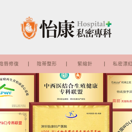
陰唇修復
陰蒂整形
緊縮針
私密漂