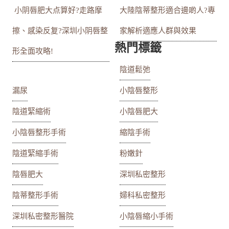
‍ 小阴唇肥大点算好?走路摩
大陸陰蒂整形適合邊啲人?專
擦、感染反复?深圳小阴唇整
家解析適應人群與效果
熱門標籤
形全面攻略!
陰道鬆弛
漏尿
小陰唇整形
陰道緊縮術
小陰唇肥大
小陰唇整形手術
縮陰手術
陰道緊縮手術
粉嫩針
陰唇肥大
深圳私密整形
陰蒂整形手術
婦科私密整形
深圳私密整形醫院
小陰唇縮小手術