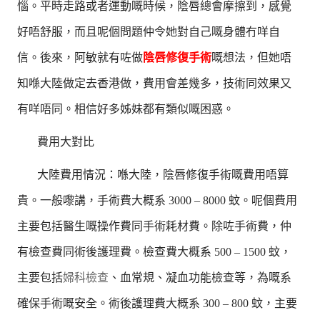
惱。平時走路或者運動嘅時候，陰唇總會摩擦到，感覺
好唔舒服，而且呢個問題仲令她對自己嘅身體冇咩自
信。後來，阿敏就有咗做
陰唇修復手術
嘅想法，但她唔
知喺大陸做定去香港做，費用會差幾多，技術同效果又
有咩唔同。相信好多姊妹都有類似嘅困惑。
費用大對比
大陸費用情況：喺大陸，陰唇修復手術嘅費用唔算
貴。一般嚟講，手術費大概系 3000 – 8000 蚊。呢個費用
主要包括醫生嘅操作費同手術耗材費。除咗手術費，仲
有檢查費同術後護理費。檢查費大概系 500 – 1500 蚊，
主要包括
婦科檢查
、血常規、凝血功能檢查等，為嘅系
確保手術嘅安全。術後護理費大概系 300 – 800 蚊，主要