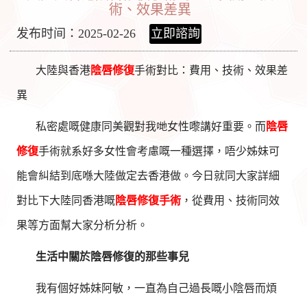
術、效果差異
发布时间：2025-02-26
立即諮詢
大陸與香港
陰唇修復
手術對比：費用、技術、效果差
異
私密處嘅健康同美觀對我哋女性嚟講好重要。而
陰唇
修復
手術就系好多女性會考慮嘅一種選擇，唔少姊妹可
能會糾結到底喺大陸做定去香港做。今日就同大家詳細
對比下大陸同香港嘅
陰唇修復手術
，從費用、技術同效
果等方面幫大家分析分析。
生活中關於陰唇修復的那些事兒
我有個好姊妹阿敏，一直為自己過長嘅小陰唇而煩