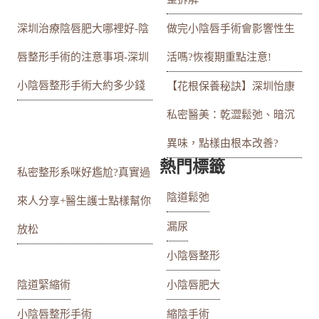
深圳治療陰唇肥大哪裡好-陰
做完小陰唇手術會影響性生
唇整形手術的注意事項-深圳
活嗎?恢複期重點注意!
小陰唇整形手術大約多少錢
【花根保養秘訣】深圳怡康
私密醫美：乾澀鬆弛、暗沉
異味，點樣由根本改善?
熱門標籤
私密整形系咪好尷尬?真實過
陰道鬆弛
來人分享+醫生護士點樣幫你
漏尿
放松
小陰唇整形
陰道緊縮術
小陰唇肥大
小陰唇整形手術
縮陰手術