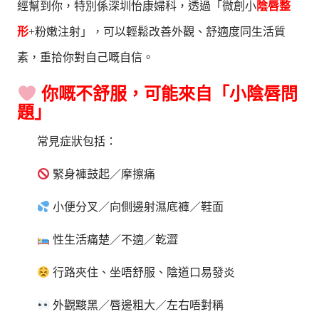
經幫到你，特別係深圳怡康婦科，透過「微創小
陰唇整
形
+粉嫩注射」，可以輕鬆改善外觀、舒適度同生活質
素，重拾你對自己嘅自信。
你嘅不舒服，可能來自「小陰唇問
題」
常見症狀包括：
緊身褲鼓起／摩擦痛
小便分叉／向側邊射濕底褲／鞋面
性生活痛楚／不適／乾澀
行路夾住、坐唔舒服、陰道口易發炎
外觀黢黑／唇邊粗大／左右唔對稱