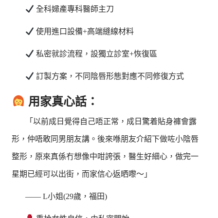
全科婦產專科醫師主刀
使用進口設備+高端縫線材料
私密就診流程，設獨立診室+恢復區
訂製方案，不同陰唇形態對應不同修復方式
用家真心話：
「以前成日覺得自己唔正常，成日驚着貼身褲會露
形，仲唔敢同男朋友講。後來喺朋友介紹下做咗小陰唇
整形，原來真係冇想像中咁誇張，醫生好細心，做完一
星期已經可以出街，而家信心返晒嚟～」
—— L小姐(29歲，福田)