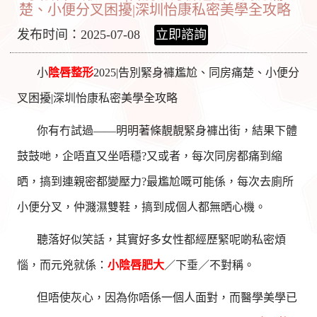
楚、小便分叉困擾|深圳怡康私密美學全攻略
发布时间：2025-07-08
立即諮詢
小
陰唇整形
2025|告別緊身褲尷尬、同房痛楚、小便分
叉困擾|深圳怡康私密美學全攻略
你有冇試過——明明著條靚靚緊身褲出街，結果下體
鼓鼓哋，企唔直又坐唔穩?又或者，每次同房都痛到縮
晒，搞到連親密都變壓力?最尷尬嘅可能係，每次去廁所
小便分叉，仲濺濕雙鞋，搞到成個人都無晒心機。
聽落好似笑話，其實好多女性都經歷緊呢啲私密煩
惱，而元兇就係：
小
陰唇肥大
／下垂／不對稱。
但唔使灰心，因為你唔係一個人面對，而醫學美學已