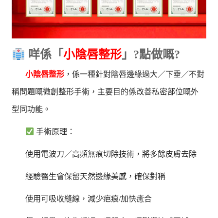
咩係「
小陰唇整形
」?點做嘅?
小陰唇整形
，係一種針對陰唇邊緣過大／下垂／不對
稱問題嘅微創整形手術，主要目的係改善私密部位嘅外
型同功能。
手術原理：
使用電波刀／高頻無痕切除技術，將多餘皮膚去除
經驗醫生會保留天然邊緣美感，確保對稱
使用可吸收縫線，減少疤痕/加快癒合