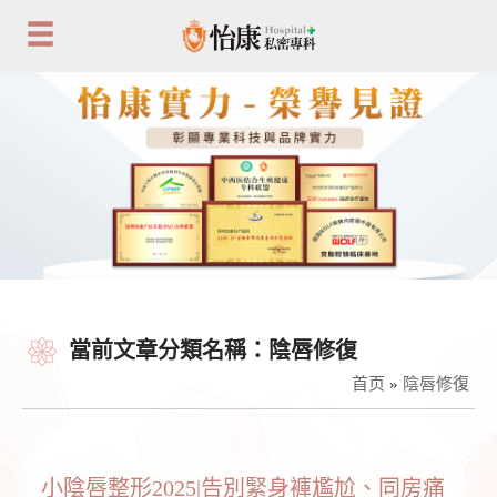
當前文章分類名稱：陰唇修復
首页
»
陰唇修復
小陰唇整形2025|告別緊身褲尷尬、同房痛