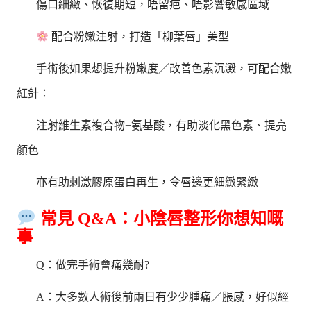
傷口細緻、恢復期短，唔留疤、唔影響敏感區域
配合粉嫩注射，打造「柳葉唇」美型
手術後如果想提升粉嫩度／改善色素沉澱，可配合嫩
紅針：
注射維生素複合物+氨基酸，有助淡化黑色素、提亮
顏色
亦有助刺激膠原蛋白再生，令唇邊更細緻緊緻
常見 Q&A：小陰唇整形你想知嘅
事
Q：做完手術會痛幾耐?
A：大多數人術後前兩日有少少腫痛／脹感，好似經