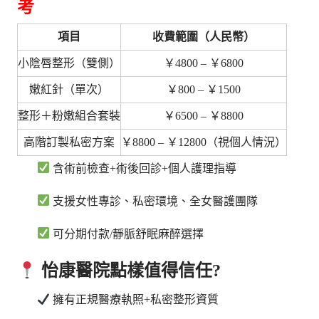
考
項目
收費範圍（人民幣）
小陰唇整形（雙側）
￥4800 – ￥6800
嫩紅針（單次）
￥800 – ￥1500
整形＋粉嫩組合套裝
￥6500 – ￥8800
高階訂製私密方案
￥8800 – ￥12800（視個人情況）
含術前檢查+術後回診+個人護理指導
支援女性專診、私密環境、全女醫護團隊
可分期付款/靜脈舒眠麻醉選擇
怡康醫院點樣值得信任?
擁有正規醫療執照+私密整形資質