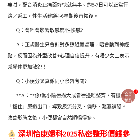
痛咁，配合消炎止痛藥好快就無事。約5-7日可以正常行
路／返工，性生活建議4-6星期後再恢復。
Q：會唔會影響敏感度/性快感?
A：正規醫生只會針對多餘組織處理，唔會動到神經
點，反而因為外型改善+心理自信提升，有唔少女士表示
感覺仲更加敏銳！
Q：小便分叉真係同小陰唇有關?
13
立即
**A：**係!當小陰唇過大或者唇邊唔整齊，有機會
預約
「擋住」尿道出口，導致尿流分叉、偏移、濺濕褲腳。
改善形態之後，小便都會自然順暢得多。
深圳怡康婦科2025私密整形價錢參