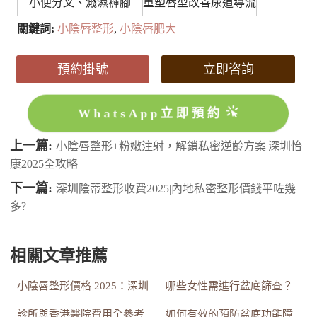
小便分叉、濺濕褲腳
重塑唇型改善尿道導流
關鍵詞:
小陰唇整形
,
小陰唇肥大
預約掛號
立即咨詢
WhatsApp立即預約
上一篇:
小陰唇整形+粉嫩注射，解鎖私密逆齡方案|深圳怡
康2025全攻略
下一篇:
深圳陰蒂整形收費2025|內地私密整形價錢平咗幾
多?
相關文章推薦
小陰唇整形價格 2025：深圳
哪些女性需進行盆底篩查？
診所與香港醫院費用全參考
如何有效的預防盆底功能障