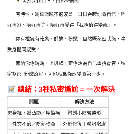
重拾女性自信，由私密開始
有時候，啲細微嘅不適感會一日日吞噬你嘅自信。唔
好再忍、唔好再等，唔好再覺得「我唔值得變靚」。
你有權擁有乾爽、舒適、粉嫩、自然嘅私密狀態，享
受身體同感受。
無論你係媽媽、上班族，定係想為自己重拾青春，私
密整形+粉嫩療程，可能就係你改變嘅第一步。
總結：3種私密尷尬 = 一次解決
問題
解決方法
緊身褲下體凸顯／摩擦痛
微創小陰唇整形
性交不適／陰部乾澀
外形修復＋粉嫩嫩膚