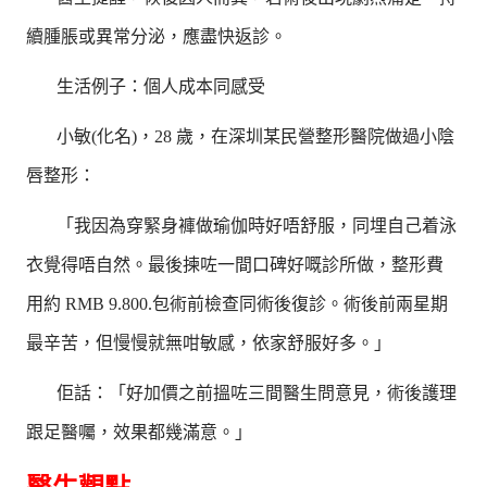
續腫脹或異常分泌，應盡快返診。
生活例子：個人成本同感受
小敏(化名)，28 歲，在深圳某民營整形醫院做過小陰
唇整形：
「我因為穿緊身褲做瑜伽時好唔舒服，同埋自己着泳
衣覺得唔自然。最後揀咗一間口碑好嘅診所做，整形費
用約 RMB 9.800.包術前檢查同術後復診。術後前兩星期
最辛苦，但慢慢就無咁敏感，依家舒服好多。」
佢話：「好加價之前搵咗三間醫生問意見，術後護理
跟足醫囑，效果都幾滿意。」