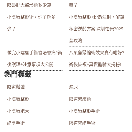
陰唇肥大整形術多少錢
嘛？
小陰唇整形術，你了解多
小陰唇整形+粉嫩注射，解鎖
少？
私密逆齡方案|深圳怡康2025
全攻略
做完小陰唇手術會唔會痛?術
八爪魚緊縮術效果真有咁好?
後護理+注意事項大公開
術後恢複+真實體驗大揭秘!
熱門標籤
陰道鬆弛
漏尿
小陰唇整形
陰道緊縮術
小陰唇肥大
小陰唇整形手術
縮陰手術
陰道緊縮手術