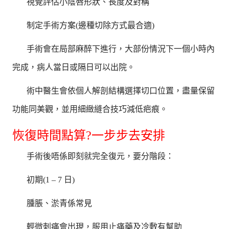
視覺評估小陰唇形狀、長度及對稱
制定手術方案(邊種切除方式最合適)
手術會在局部麻醉下進行，大部份情況下一個小時內
完成，病人當日或隔日可以出院。
術中醫生會依個人解剖結構選擇切口位置，盡量保留
功能同美觀，並用細緻縫合技巧減低疤痕。
恢復時間點算?一步步去安排
手術後唔係即刻就完全復元，要分階段：
初期(1 – 7 日)
腫脹、淤青係常見
輕微刺痛會出現，服用止痛藥及冷敷有幫助