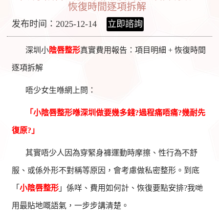
恢復時間逐項拆解
发布时间：2025-12-14
立即諮詢
深圳小
陰唇整形
真實費用報告：項目明細 + 恢復時間
逐項拆解
唔少女生喺網上問：
「小
陰唇整形
喺深圳做要幾多錢?過程痛唔痛?幾耐先
復原?」
其實唔少人因為穿緊身褲運動時摩擦、性行為不舒
服、或係外形不對稱等原因，會考慮做私密整形。到底
「
小陰唇整形
」係咩、費用如何計、恢復要點安排?我哋
用最貼地嘅語氣，一步步講清楚。