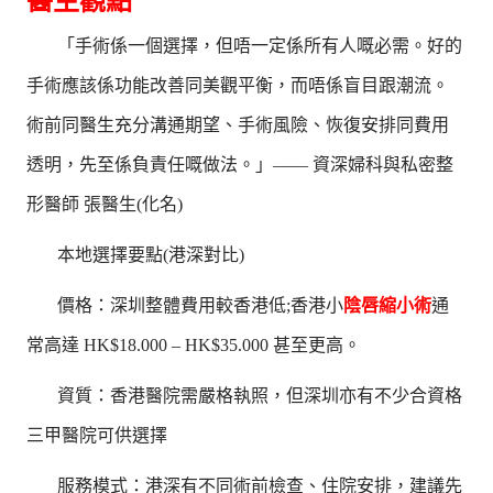
醫生觀點
「手術係一個選擇，但唔一定係所有人嘅必需。好的
手術應該係功能改善同美觀平衡，而唔係盲目跟潮流。
術前同醫生充分溝通期望、手術風險、恢復安排同費用
透明，先至係負責任嘅做法。」—— 資深婦科與私密整
形醫師 張醫生(化名)
本地選擇要點(港深對比)
價格：深圳整體費用較香港低;香港小
陰唇縮小術
通
常高達 HK$18.000 – HK$35.000 甚至更高。
資質：香港醫院需嚴格執照，但深圳亦有不少合資格
三甲醫院可供選擇
服務模式：港深有不同術前檢查、住院安排，建議先