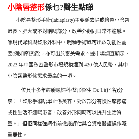
小陰唇整形
係乜?醫生點睇
小陰唇整形手術(labiaplasty)主要係去除或修整小陰唇
過長、肥大或不對稱嘅部分，改善外觀同日常不適感。
喺現代婦科與整形外科中，呢種手術既可出於功能性需
要(例如摩擦痛)，亦可出於審美需求。據市場調查顯示，
2023 年中國私密整形市場規模達到 420 億人民幣，其中
小陰唇整形係需求最高的一項。
一位具十多年經驗嘅婦科/整形醫生 Dr. Li(化名)分
享：「整形手術唔單止係美容，對於部分有慢性摩擦痛
或性生活不適嘅患者，改善外形同時可以提升生活質
量。」但佢同樣強調術前徹底評估與合資格醫護操作嘅
重要性。