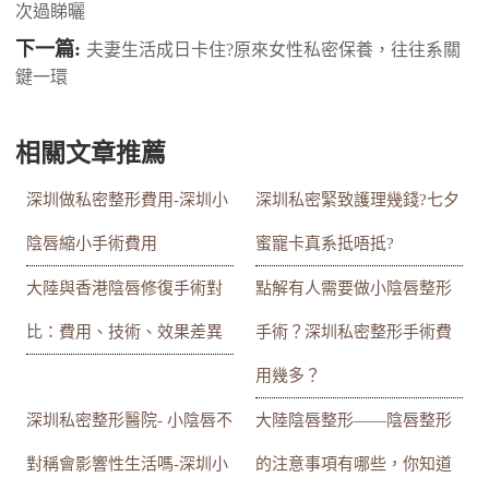
次過睇曬
下一篇:
夫妻生活成日卡住?原來女性私密保養，往往系關
鍵一環
相關文章推薦
深圳做私密整形費用-深圳小
深圳私密緊致護理幾錢?七夕
陰唇縮小手術費用
蜜寵卡真系抵唔抵?
大陸與香港陰唇修復手術對
點解有人需要做小陰唇整形
比：費用、技術、效果差異
手術？深圳私密整形手術費
用幾多？
深圳私密整形醫院- 小陰唇不
大陸陰唇整形——陰唇整形
對稱會影響性生活嗎-深圳小
的注意事項有哪些，你知道