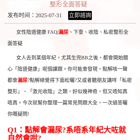
整形全面答疑
发布时间：2025-07-31
立即諮詢
女性陰道健康 FAQ|
漏尿
、下垂、收陰、私密整形全
面答疑
女人去到某個年紀，尤其生完BB之後，都會開始關
心「陰道健康」呢個課題。你可能會發現，點解咳一聲
都會
漏尿
?點解總覺得下面松曬?又或者聽朋友講咩「私密
整形」、「激光收陰」之類，好似幾神奇，但又唔知真
唔真。今次就幫你整理一篇常見問題大全，一次過答曬
你嘅疑問!
Q1：點解會漏尿?系唔系年紀大咗就
自然會咁?