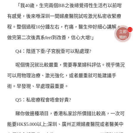
「我40歲，生完兩個BB之後總覺得性生活冇以前咁
有感覺，後來喺深圳一間婦產醫院試咗激光私密收緊療
程。整個過程10分鍾左右，冇痛，醫生仲好細心講解。
13
立即
做完第二次後真系feel到改善，信心大增!」
預約
Q4：陰道下垂/子宮脫垂可以點處理?
呢個情況就比較嚴重，需要專業婦科評估。視乎情況
可以用物理治療、激光強化，或者嚴重就可能建議手
術。早發現、早處理最重要。
Q5：私密療程會唔會好貴?
睇你做邊種項目，香港私家診所價錢比較高，一次可
能要HK$5.000以上;深圳、廣州正規婦產醫院或者醫美中