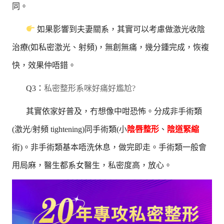
同。
如果影響到夫妻關系，其實可以考慮做激光收陰
治療(如私密激光、射頻)，無創無痛，幾分鍾完成，恢複
快，效果仲唔錯。
Q3：
私密整形系咪好痛好尷尬?
其實依家好普及，冇想像中咁恐怖。分成非手術類
(激光/射頻 tightening)同手術類(小
陰唇整形
、
陰道緊縮
術)。非手術類基本唔洗休息，做完即走。手術類一般會
用局麻，醫生都系女醫生，私密度高，放心。