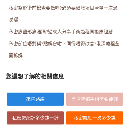
私密整形術前檢查要做咩?必須要驗嘅項目清單一次過
睇曬
私密處整形痛唔痛?過來人分享手術過程同複原經曆
私密部位唔對稱?點解會咁，同得唔得改善?港深療程全
面拆解
您還想了解的相關信息
來院路線
陰道緊縮手術需要幾錢
私密緊縮針多少錢一針
私密飄紅一次多少錢