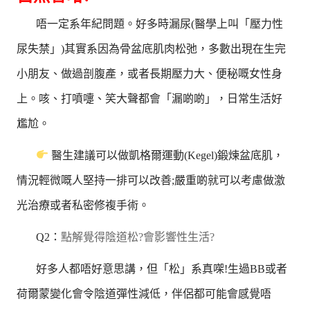
唔一定系年紀問題。好多時漏尿(醫學上叫「壓力性
尿失禁」)其實系因為骨盆底肌肉松弛，多數出現在生完
小朋友、做過剖腹產，或者長期壓力大、便秘嘅女性身
上。咳、打噴嚏、笑大聲都會「漏啲啲」，日常生活好
尷尬。
醫生建議可以做凱格爾運動(Kegel)鍛煉盆底肌，
情況輕微嘅人堅持一排可以改善;嚴重啲就可以考慮做激
光治療或者私密修複手術。
Q2：
點解覺得陰道松?會影響性生活?
好多人都唔好意思講，但「松」系真㗎!生過BB或者
荷爾蒙變化會令陰道彈性減低，伴侶都可能會感覺唔