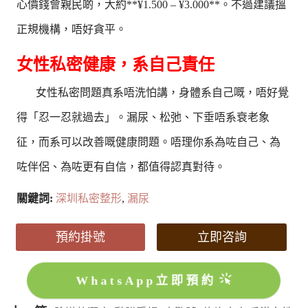
心價錢會親民啲，大約**¥1.500 – ¥3.000**。不過建議搵
正規機構，唔好貪平。
女性私密健康，系自己責任
女性私密問題真系唔洗怕講，身體系自己嘅，唔好覺
得「忍一忍就過去」。漏尿、松弛、下垂唔系衰老象
征，而系可以改善嘅健康問題。唔理你系為咗自己、為
咗伴侶、為咗更有自信，都值得認真對待。
關鍵詞:
深圳私密整形
,
漏尿
預約掛號
立即咨詢
WhatsApp立即預約