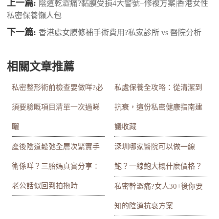
上一篇:
陰道乾澀痛?黏膜受損4大警號+修複方案|香港女性
私密保養懶人包
下一篇:
香港處女膜修補手術費用?私家診所 vs 醫院分析
相關文章推薦
私密整形術前檢查要做咩?必
私處保養全攻略：從清潔到
須要驗嘅項目清單一次過睇
抗衰，這份私密健康指南建
曬
議收藏
產後陰道鬆弛全層次緊實手
深圳哪家醫院可以做一線
術係咩？三胎媽真實分享：
鮑？一線鮑大概什麼價格？
老公話似回到拍拖時
私密幹澀痛?女人30+後你要
知的陰道抗衰方案