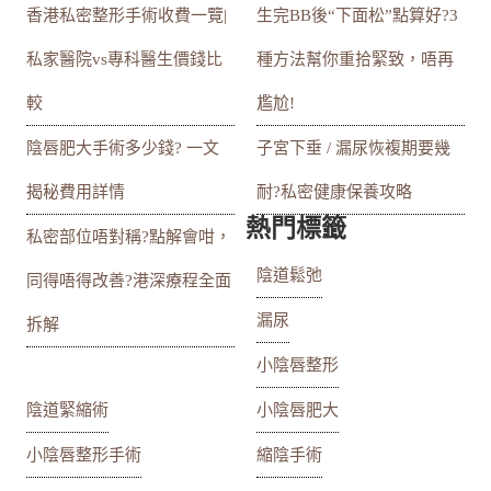
香港私密整形手術收費一覽|
生完BB後“下面松”點算好?3
私家醫院vs專科醫生價錢比
種方法幫你重拾緊致，唔再
較
尷尬!
陰唇肥大手術多少錢? 一文
子宮下垂 / 漏尿恢複期要幾
揭秘費用詳情
耐?私密健康保養攻略
熱門標籤
私密部位唔對稱?點解會咁，
陰道鬆弛
同得唔得改善?港深療程全面
漏尿
拆解
小陰唇整形
陰道緊縮術
小陰唇肥大
小陰唇整形手術
縮陰手術