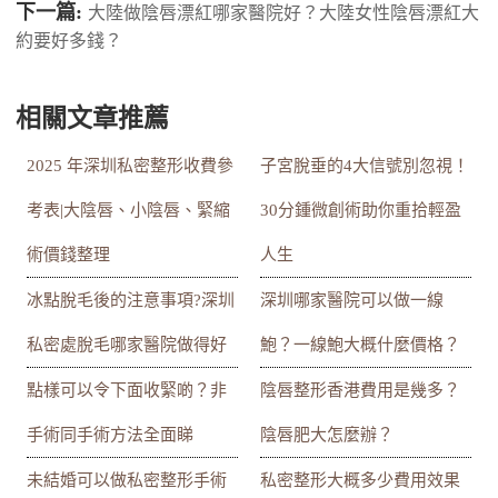
下一篇:
大陸做陰唇漂紅哪家醫院好？大陸女性陰唇漂紅大
約要好多錢？
相關文章推薦
2025 年深圳私密整形收費參
子宮脫垂的4大信號別忽視！
考表|大陰唇、小陰唇、緊縮
30分鍾微創術助你重拾輕盈
術價錢整理
人生
冰點脫毛後的注意事項?深圳
深圳哪家醫院可以做一線
私密處脫毛哪家醫院做得好
鮑？一線鮑大概什麼價格？
點樣可以令下面收緊啲？非
陰唇整形香港費用是幾多？
手術同手術方法全面睇
陰唇肥大怎麼辦？
未結婚可以做私密整形手術
私密整形大概多少費用效果