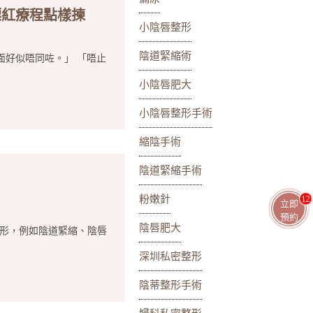
漂紅療程點樣揀
小陰唇整形
陰道緊縮術
面好似唔同咗。」 「唔止
小陰唇肥大
小陰唇整形手術
縮陰手術
陰道緊縮手術
粉嫩針
11
立即
預約
陰唇肥大
整形，例如陰道緊縮、陰唇
深圳私密整形
陰蒂整形手術