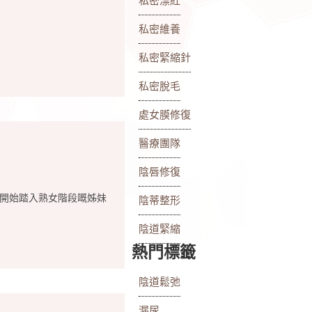
私密漂紅
私密維養
私密緊縮針
私密脫毛
處女膜修復
醫療團隊
陰唇修復
係開始踏入熟女階段嘅姊妹
陰蒂整形
陰道緊縮
熱門標籤
陰道鬆弛
漏尿