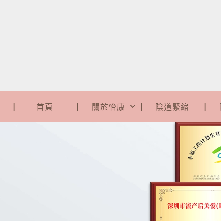
首頁
關於怡康
陰道緊縮