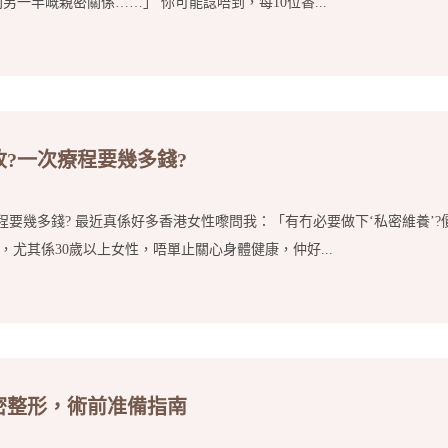
一半嘅親密關係……」 你可能諗唔到，每10位香...
?一次療程要幾多錢?
程要幾多錢? 最近真係好多香港女性嚟問我：「有冇必要做下‘私密維養’?
，尤其係30歲以上女性，唔單止關心身體健康，仲好...
密整形，術前准備指南