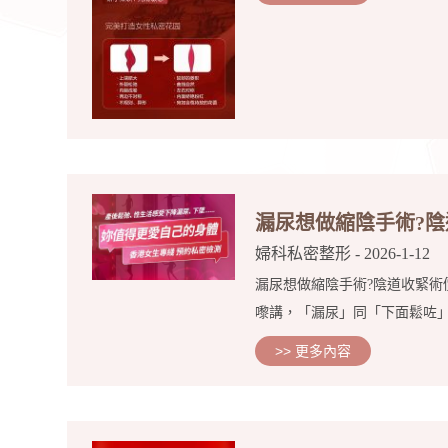
漏尿想做縮陰手術?
婦科私密整形
- 2026-1-12
漏尿想做縮陰手術?陰道收緊術
嚟講，「漏尿」同「下面鬆咗」
>> 更多內容