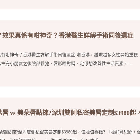
？效果真係有咁神奇？香港醫生詳解手術同後遺症
係有咁神奇？香港醫生詳解手術同後遺症 喺香港，越嚟越多女性開始重視
生完小朋友之後陰部鬆弛、唇形唔對稱，定係想改善性生活質素，...
 vs 美朵唇點揀?深圳雙側私密美唇定制$3980起
美朵唇點揀?深圳雙側私密美唇定制$3980起，值唔值得做? 「唔好意思問