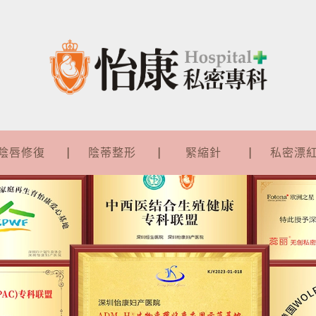
陰唇修復
陰蒂整形
緊縮針
私密漂