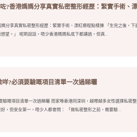
處黑咗?香港媽媽分享真實私密整形經歷：緊實手術、
香港媽媽分享真實私密整形經歷：緊實手術、漂紅療程點樣揀 「生完之後，下
想望。」 呢啲說話，唔少香港媽媽私底下都講過，但真...
做咩?必須要驗嘅項目清單一次過睇曬
要驗嘅項目清單一次過睇曬 而家喺香港同深圳，越嚟越多女性選擇私密
好，但安全第一，唔少人都會問： 「做私密整形之前，需要驗...