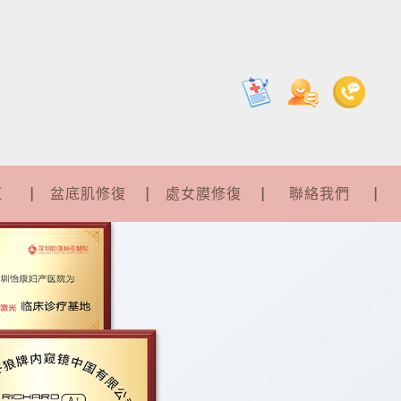
紅
盆底肌修復
處女膜修復
聯絡我們