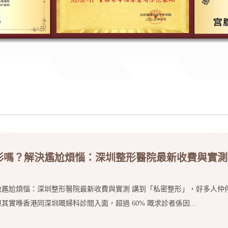
形嗎？解決尷尬煩惱：深圳整形醫院最新收費與實測
決尷尬煩惱：深圳整形醫院最新收費與實測 講到「私密整形」，好多人仲
實喺香港同深圳嘅婦科診間入面，超過 60% 嘅求診者係因...