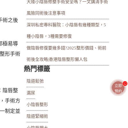
大陸小陰唇修整手術安全嗎？一文講清手術
風險同術後注意事項
手術之後
深圳私密專科醫院：小陰唇有幾種類型，5
種小陰唇，3種需要修復
都極易導
做陰唇修復要幾多錢?2025整形價錢、術前
整形手術
術後全攻略|香港陰唇整形懶人包
熱門標籤
陰道鬆弛
11
立即
：陰唇整
預約
漏尿
，手術方
小陰唇整形
一制定並
陰道緊縮術