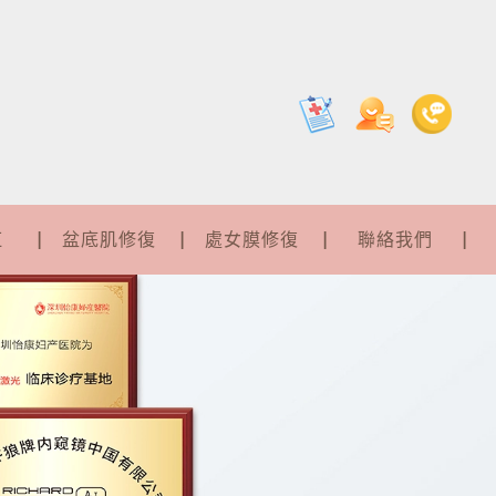
紅
盆底肌修復
處女膜修復
聯絡我們