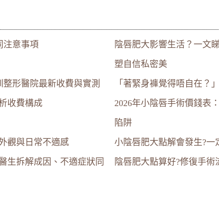
同注意事項
陰唇肥大影響生活？一文
塑自信私密美
圳整形醫院最新收費與實測
「著緊身褲覺得唔自在？
析收費構成
2026年小陰唇手術價錢
陷阱
外觀與日常不適感
小陰唇肥大點解會發生?一
科醫生拆解成因、不適症狀同
陰唇肥大點算好?修復手術