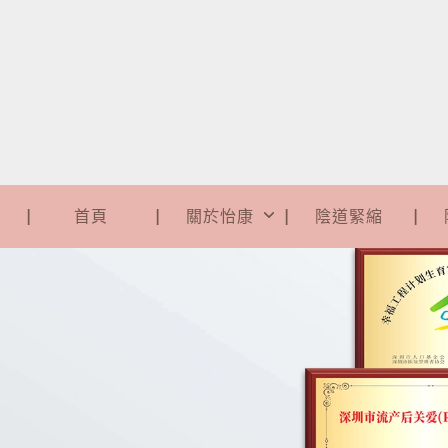
首頁
關於怡康
陰道緊縮