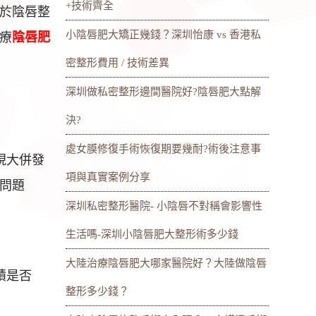
+技術齊全
於陰唇整
小陰唇肥大矯正幾錢？深圳怡康 vs 香港私
療
陰唇肥
密整形費用 / 技術差異
深圳做私密整形邊間醫院好?陰唇肥大點解
決?
處女膜修復手術恢復期要幾耐?術後注意事
現大併發
項與真實案例分享
問題
深圳私密整形醫院- 小陰唇不對稱會影響性
生活嗎-深圳小陰唇肥大整形術多少錢
大陸治療陰唇肥大哪家醫院好？大陸做陰唇
積是否
整形多少錢？