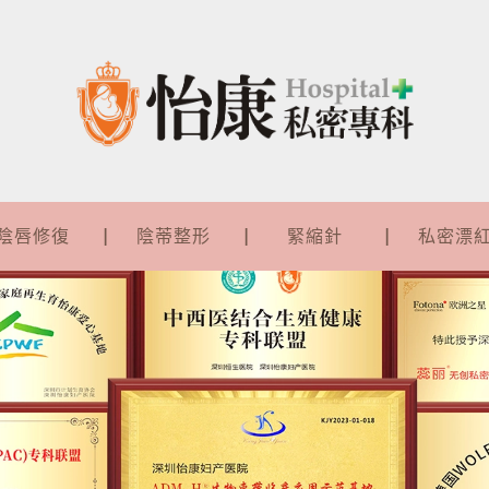
陰唇修復
陰蒂整形
緊縮針
私密漂