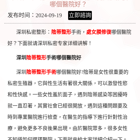
哪個醫院好？
发布时间：2024-09-19
立即諮詢
深圳私密整形：
陰蒂整形
手術，
處女膜修復
哪個醫院
好？下面就请深圳私密专家详细讲解！
深圳
陰蒂整形
手術哪個醫院好
深圳
陰蒂整形手術
哪個醫院好?陰蒂是女性很重要的
私密生殖器，它與性生活有著很大關係，可以激發性慾
和性快感。一些女性羞於面子，遇到陰蒂感染等困擾時
就一直忍著，其實社會已經很開放，遇到這種問題要及
時到專業醫院進行檢查，在醫生的指導下進行針對性治
療，避免更多不良後果出現。由於醫院眾多，很多女性
不知道如何選擇醫院，下面就來給大家詳細介紹一下。