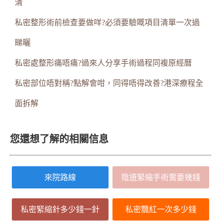
清
私密整形術前檢查要做咩?必須要驗嘅項目清單一次過
睇曬
私密處整形痛唔痛?過來人分享手術過程同複原經曆
私密部位唔對稱?點解會咁，同得唔得改善?港深療程全
面拆解
您還想了解的相關信息
來院路線
陰道緊縮手術需要幾錢
私密緊縮針多少錢一針
私密飄紅一次多少錢