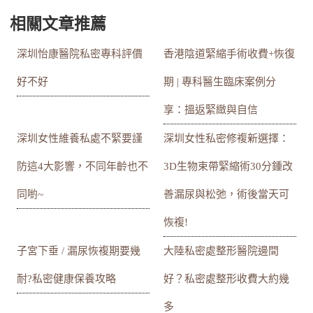
相關文章推薦
深圳怡康醫院私密專科評價
香港陰道緊縮手術收費+恢復
好不好
期 | 專科醫生臨床案例分
享：搵返緊緻與自信
深圳女性維養私處不緊要謹
深圳女性私密修複新選擇：
防這4大影響，不同年齡也不
3D生物束帶緊縮術30分鍾改
同喲~
善漏尿與松弛，術後當天可
恢複!
子宮下垂 / 漏尿恢複期要幾
大陸私密處整形醫院邊間
耐?私密健康保養攻略
好？私密處整形收費大約幾
多