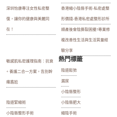
深圳怡康專注女性私密整
香港縮小陰唇手術-私密處整
復，讓你的健康與美麗同
形價錢-香港私密處整形診所
在！
順產後會陰撕裂困擾?專業修
複改善性生活與生活質量經
驗分享
熱門標籤
敏感肌私密護理指南：抗衰
陰道鬆弛
+ 養護二合一方案，告別幹
漏尿
癢尷尬
小陰唇整形
陰道緊縮術
小陰唇肥大
小陰唇整形手術
縮陰手術